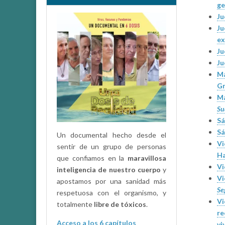
ge
Ju
Ju
ex
Ju
Ju
Ma
Gr
Ma
Su
Sá
Sá
Un documental hecho desde el
Vi
sentir de un grupo de personas
Ha
que confiamos en la
maravillosa
Vi
inteligencia de nuestro cuerpo
y
Vi
apostamos por una sanidad más
Se
respetuosa con el organismo, y
Vi
totalmente
libre de tóxicos
.
re
Acceso a los 6 capítulos
vi