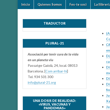
Skip
Main
Inicio
Quienes Somos
Fes-te soci
La llibrer
to
plural-
menu
content
21.org
TRADUCTOR
(A
Co
PLURAL-21
C
en
Associació per tenir cura de la vida
Di
en un planeta viu
ca
Passatge Gaiolà, 24, local. 08013
Di
Barcelona. [
Com arribar-hi
]
mé
Tel. 934 501 300
Di
info@plural-21.org
Di
fi
Ju
UNA DOSIS DE REALIDAD:
Xa
«VIRUS, VACUNAS Y
Ju
PANDEMIAS»