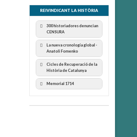
REIVINDICANT LA HISTÒRIA
300 historiadores denuncian
CENSURA
La nueva cronología global -
Anatoli Fomenko
Cicles de Recuperació de la
300 Historiadors denuncien al
Història de Catalunya
“Gobierno Español” per la censura
I Cicle Història i Censura
Memorial 1714
II Cicle Història i Censura
III Cicle Història i Censura
IV Cicle Història i Censura