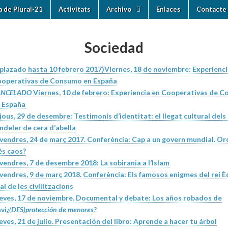
ia de Plural-21
Activitats
Archivo
Enlaces
Contacte 
Sociedad
plazado hasta 10 febrero 2017)Viernes, 18 de noviembre:
Experienci
operativas de Consumo en España
ANCELADO
Viernes, 10 de febrero:
Experiencia en Cooperativas de 
 España
jous, 29 de desembre:
Testimonis d’identitat: el llegat cultural dels o
ndeler de cera d’abella
vendres, 24 de març 2017. Conferència:
Cap a un govern mundial. Or
s caos?
vendres, 7 de desembre 2018:
La sobirania a l’Islam
vendres, 9 de març 2018. Conferència:
Els famosos enigmes del rei Èd
nal de les civilitzacions
eves, 17 de noviembre. Documental y debate:
Los años robados de
vi
¿(DES)protección de menores?
eves, 21 de julio. Presentación del libro:
Aprende a hacer tu árbol