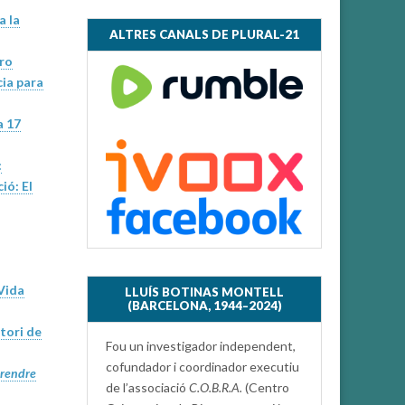
a la
ALTRES CANALS DE PLURAL-21
oro
cia para
a 17
:
ió: El
 Vida
LLUÍS BOTINAS MONTELL
(BARCELONA, 1944–2024)
tori de
Fou un investigador independent,
cofundador i coordinador executiu
prendre
de l’associació
C.O.B.R.A.
(Centro