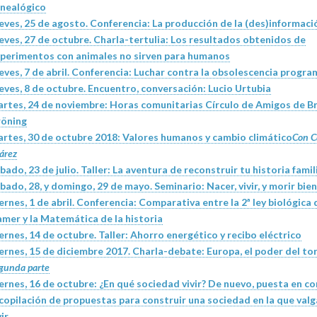
nealógico
eves, 25 de agosto. Conferencia:
La producción de la (des)informaci
eves, 27 de octubre. Charla-tertulia:
Los resultados obtenidos de
perimentos con animales no sirven para humanos
eves, 7 de abril. Conferencia:
Luchar contra la obsolescencia progr
eves, 8 de octubre. Encuentro, conversación:
Lucio Urtubia
rtes, 24 de noviembre:
Horas comunitarias
Círculo de Amigos de B
öning
rtes, 30 de octubre 2018: Valores humanos y cambio climático
Con C
árez
bado, 23 de julio. Taller:
La aventura de reconstruir tu historia famil
bado, 28, y domingo, 29 de mayo. Seminario:
Nacer, vivir, y morir bien
ernes, 1 de abril. Conferencia:
Comparativa entre la 2ª ley biológica 
mer y la Matemática de la historia
ernes, 14 de octubre. Taller:
Ahorro energético y recibo eléctrico
ernes, 15 de diciembre 2017. Charla-debate:
Europa, el poder del to
gunda parte
ernes, 16 de octubre: ¿En qué sociedad vivir?
De nuevo, puesta en c
copilación de propuestas para construir una sociedad en la que valg
vir