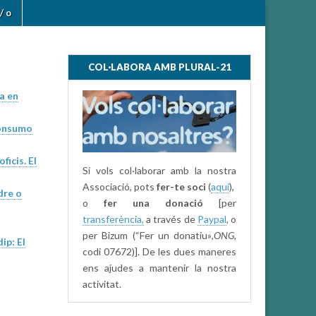
/ o
COL·LABORA AMB PLURAL-21
a en
Consumo
ficis. El
Si vols col·laborar amb la nostra
Associació, pots
fer-te soci
(
aquí
),
dre o
o
fer una donació
[per
transferència,
a través de
Paypal
, o
per Bizum (“Fer un donatiu»
,ONG,
ip: El
codi 07672)]. De les dues maneres
ens ajudes a mantenir la nostra
activitat.