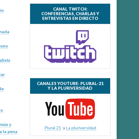
CANAL TWITCH:
ón
CONFERENCIAS, CHARLAS Y
ENTREVISTAS EN DIRECTO
amada
runo
alixto
iar
CANALES YOUTUBE: PLURAL-21
Y LA PLURIVERSIDAD
de
ro
omún y
Plural 21
y
La pluriversidad
a la pena