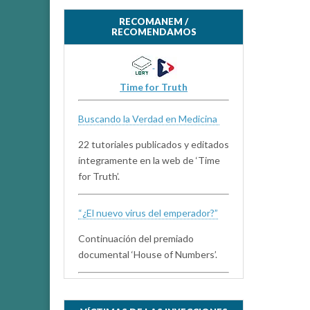
RECOMANEM /
RECOMENDAMOS
Time for Truth
Buscando la Verdad en Medicina
22 tutoriales publicados y editados
íntegramente en la web de ‘Time
for Truth’.
“¿El nuevo virus del emperador?”
Continuación del premiado
documental ‘House of Numbers’.