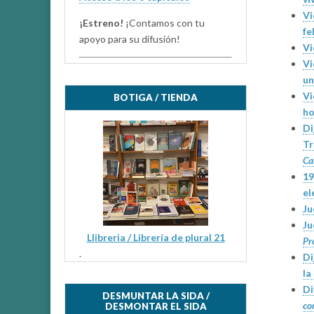
Vi
¡Estreno!
¡Contamos con tu
fe
apoyo para su difusión!
Vi
Vi
u
Vi
BOTIGA / TIENDA
ho
Di
Tr
Ca
19
el
Ju
Ju
Llibreria / Librería de plural 21
Pr
.
Di
la
Di
DESMUNTAR LA SIDA /
co
DESMONTAR EL SIDA