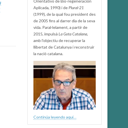
Orientativo de Bio-regeneración
l
Aplicada, 1990) i de
Plural-21
l
(1999), de la qual fou president des
de 2005 fins al darrer dia de la seva
vida. Paral·lelament, a partir de
2015, impulsà
La Gota Catalana,
amb l’objectiu de recuperar la
llibertat de Catalunya i reconstruir
la nació catalana.
Continúa leyendo aquí…