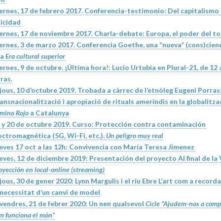
ernes, 17 de febrero 2017. Conferencia-testimonio:
Del capitalismo 
licidad
ernes, 17 de noviembre 2017. Charla-debate:
Europa, el poder del t
ernes, 3 de marzo 2017. Conferencia
Goethe, una “nueva” (cons)cien
na
Era cultural superior
ernes, 9 de octubre.
¡Última hora!: Lucio Urtubia en Plural-21, de 12 
ras.
jous, 10 d’octubre 2019. Trobada a càrrec de l’etnòleg Eugeni Porras
ansnacionalització i apropiació de rituals amerindis en la globalitzac
mino Rojo
a Catalunya
 y 20 de octubre 2019. Curso:
Protección contra contaminación
ectromagnética (5G, Wi-Fi, etc.).
Un peligro muy real
eves 17 oct a las 12h:
Convivencia con María Teresa Jimenez
eves, 12 de diciembre 2019: Presentación del proyecto
Al final de la
oyección en local-online (streaming)
jous, 30 de gener 2020:
Lynn Margulis i el riu Ebre
L’art com a recorda
 necessitat d’un canvi de model
vendres, 21 de febrer 2020:
Un nen qualsevol
Cicle “Ajudem-nos a com
m funciona el món”