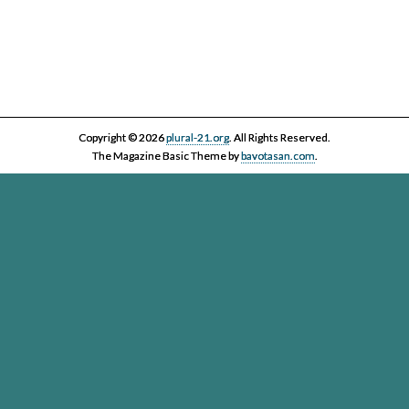
Copyright © 2026
plural-21.org
. All Rights Reserved.
The Magazine Basic Theme by
bavotasan.com
.
Esta página web, la asociación Plural 21 y sus miembros y colaboradores,
se comprometen con el ejercicio efectivo al derecho reconocido en el
artículo 20 de la Constitución Española a informar y a ser informados. Es
derecho de los ciudadanos acceder a toda la información disponible,
contrastarla y hacer uso de ella bajo su única y exclusiva responsabilidad
Plural-21. Asociación para el cuidado de la vida en un planeta
vivo
Passatge Gaiolà, 24, local
(Google Maps)
- 93 450 13 00 - 08013
Barcelona -
info@plural-21.org