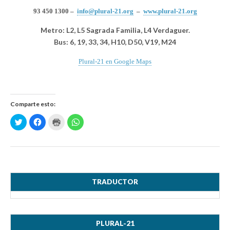
93 450 1300 –
info@plural-21.org
–
www.plural-21.org
Metro: L2, L5 Sagrada Familia, L4 Verdaguer.
Bus: 6, 19, 33, 34, H10, D50, V19, M24
Plural-21 en Google Maps
Comparte esto:
H
H
H
H
a
a
a
a
z
z
z
z
c
c
c
c
l
l
l
l
i
i
i
i
c
c
c
c
p
p
p
p
a
a
a
a
r
r
r
r
a
a
a
a
TRADUCTOR
c
c
i
c
o
o
m
o
m
m
p
m
p
p
r
p
a
a
i
a
r
r
m
r
PLURAL-21
t
t
i
t