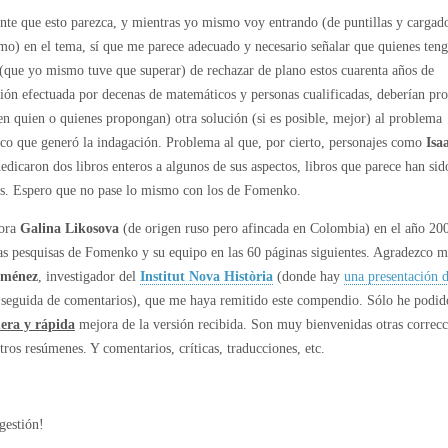
nte que esto parezca, y mientras yo mismo voy entrando (de puntillas y cargad
smo) en el tema, sí que me parece adecuado y necesario señalar que quienes teng
 (que yo mismo tuve que superar) de rechazar de plano estos cuarenta años de
ción efectuada por decenas de matemáticos y personas cualificadas, deberían pr
en quien o quienes propongan) otra solución (si es posible, mejor) al problema
co que generó la indagación. Problema al que, por cierto, personajes como
Isa
edicaron dos libros enteros a algunos de sus aspectos, libros que parece han sid
os. Espero que no pase lo mismo con los de Fomenko.
sora
Galina Likosova
(de origen ruso pero afincada en Colombia) en el año 20
as pesquisas de Fomenko y su equipo en las 60 páginas siguientes. Agradezco 
iménez
, investigador del
Institut Nova Història
(donde hay
una presentación
seguida de comentarios), que me haya remitido este compendio. Sólo he podid
era y rápida
mejora de la versión recibida. Son muy bienvenidas otras correcc
tros resúmenes. Y comentarios, críticas, traducciones, etc.
gestión!