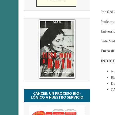
Por
GAL
Profesora
Universi
Sede Med
Enero de
ÍNDIC
N
R
D
CA
CÁNCER: UN PROCESO BIO-
LÓGICO A NUESTRO SERVICIO