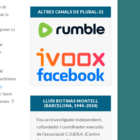
o de
ALTRES CANALS DE PLURAL-21
an la
oponer (o
ac
o
00
muchísimo
de
o hacer
LLUÍS BOTINAS MONTELL
iones. Y
(BARCELONA, 1944–2024)
Fou un investigador independent,
cofundador i coordinador executiu
de l’associació
C.O.B.R.A.
(Centro