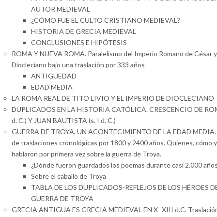
AUTOR MEDIEVAL
¿CÓMO FUE EL CULTO CRISTIANO MEDIEVAL?
HISTORIA DE GRECIA MEDIEVAL
CONCLUSIONES E HIPÓTESIS
ROMA Y NUEVA ROMA. Paralelismo del Imperio Romano de César y 
Diocleciano bajo una traslación por 333 años
ANTIGÜEDAD
EDAD MEDIA
LA ROMA REAL DE TITO LIVIO Y EL IMPERIO DE DIOCLECIANO
DUPLICADOS EN LA HISTORIA CATÓLICA. CRESCENCIO DE ROMA
d. C.) Y JUAN BAUTISTA (s. I d. C.)
GUERRA DE TROYA, UN ACONTECIMIENTO DE LA EDAD MEDIA. 
de traslaciones cronológicas por 1800 y 2400 años. Quienes, cómo 
hablaron por primera vez sobre la guerra de Troya.
¿Dónde fueron guardados los poemas durante casi 2.000 año
Sobre el caballo de Troya
TABLA DE LOS DUPLICADOS-REFLEJOS DE LOS HÉROES D
GUERRA DE TROYA
GRECIA ANTIGUA ES GRECIA MEDIEVAL EN X -XIII d.C. Traslación