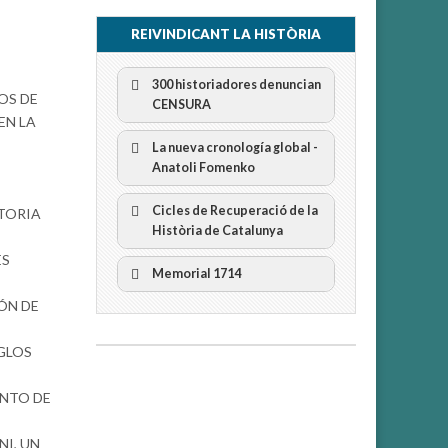
REIVINDICANT LA HISTÒRIA
300 historiadores denuncian
OS DE
CENSURA
EN LA
La nueva cronología global -
Anatoli Fomenko
Cicles de Recuperació de la
STORIA
300 Historiadors denuncien al
Història de Catalunya
“Gobierno Español” per la censura
I Cicle Història i Censura
ES
Memorial 1714
ÓN DE
II Cicle Història i Censura
IGLOS
III Cicle Història i Censura
ENTO DE
IV Cicle Història i Censura
I, UN