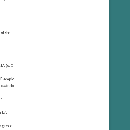
el de
 (s. X
Ejemplo
y cuándo
s?
E LA
 greco-