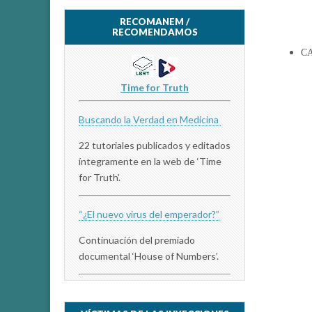
RECOMANEM /
RECOMENDAMOS
C
Time for Truth
Buscando la Verdad en Medicina
22 tutoriales publicados y editados
íntegramente en la web de ‘Time
for Truth’.
“¿El nuevo virus del emperador?”
Continuación del premiado
documental ‘House of Numbers’.