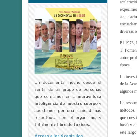
aceleraci
experimen
aceleraci
encuadrar
diversas o
El 1973, 
T. Fomenk
autor pro
época.
La invest
Un documental hecho desde el
de la Aca
sentir de un grupo de personas
algunos m
que confiamos en la
maravillosa
La respue
inteligencia de nuestro cuerpo
y
apostamos por una sanidad más
métodos, 
respetuosa con el organismo, y
que cuest
totalmente
libre de tóxicos
.
basa) y q
este largo
Acceso a los 6 capítulos