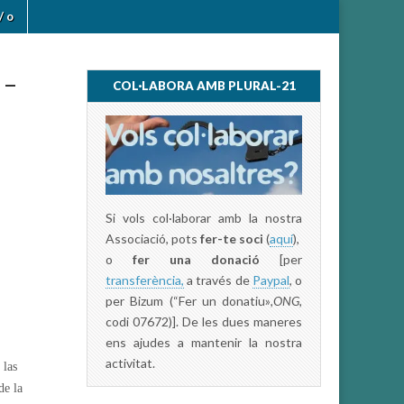
/ o
 –
COL·LABORA AMB PLURAL-21
Si vols col·laborar amb la nostra
Associació, pots
fer-te soci
(
aquí
),
o
fer una donació
[per
transferència,
a través de
Paypal
, o
per Bizum (“Fer un donatiu»
,ONG,
codi 07672)]. De les dues maneres
ens ajudes a mantenir la nostra
activitat.
 las
de la