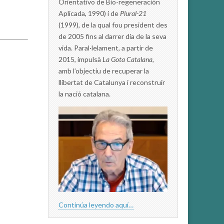
Orientativo de Bio-regeneración
Aplicada, 1990) i de
Plural-21
(1999), de la qual fou president des
de 2005 fins al darrer dia de la seva
vida. Paral·lelament, a partir de
2015, impulsà
La Gota Catalana,
amb l’objectiu de recuperar la
llibertat de Catalunya i reconstruir
la nació catalana.
Continúa leyendo aquí…