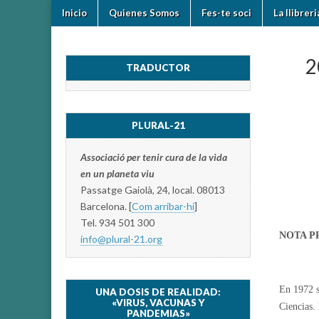
Skip
Main
Inicio
Quienes Somos
Fes-te soci
La llibrer
to
plural-
menu
content
21.org
2
TRADUCTOR
PLURAL-21
Associació per tenir cura de la vida
en un planeta viu
Passatge Gaiolà, 24, local. 08013
Barcelona. [
Com arribar-hi
]
Tel. 934 501 300
NOTA P
info@plural-21.org
En 1972 s
UNA DOSIS DE REALIDAD:
«VIRUS, VACUNAS Y
Ciencias. 
PANDEMIAS»