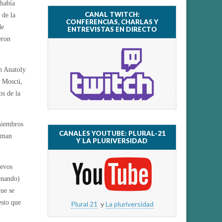
 había
CANAL TWITCH:
 de la
CONFERENCIAS, CHARLAS Y
de
ENTREVISTAS EN DIRECTO
eron
n Anatoly
e Moscú,
os de la
miembros
CANALES YOUTUBE: PLURAL-21
suman
Y LA PLURIVERSIDAD
evos
ionando)
que se
esto que
Plural 21
y
La pluriversidad