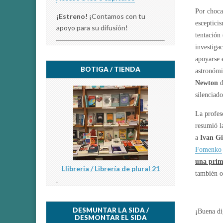
Por choca
¡Estreno!
¡Contamos con tu
esceptici
apoyo para su difusión!
tentación
investiga
apoyarse 
BOTIGA / TIENDA
astronómi
Newton
d
silenciad
La profe
resumió l
a
Ivan G
Fomenko
una prim
Llibreria / Librería de plural 21
también o
.
DESMUNTAR LA SIDA /
¡Buena di
DESMONTAR EL SIDA