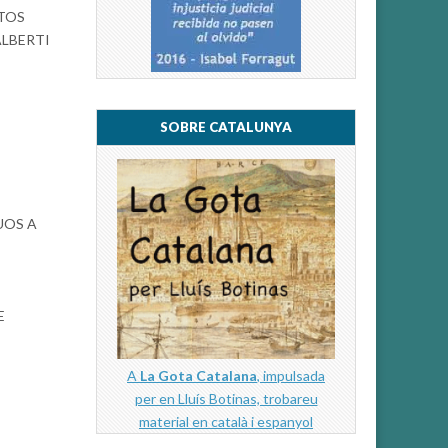
TOS
ALBERTI
SOBRE CATALUNYA
UOS A
E
A
La Gota Catalana
, impulsada
per en Lluís Botinas, trobareu
material en català i espanyol