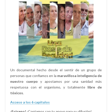
n
e
)
e
t
n
n
a
t
t
n
a
a
a
n
n
n
a
a
u
n
n
e
u
u
v
e
e
a
v
v
)
a
a
)
)
Un documental hecho desde el sentir de un grupo de
personas que confiamos en la
maravillosa inteligencia de
nuestro cuerpo
y apostamos por una sanidad más
respetuosa con el organismo, y totalmente
libre de
tóxicos
.
Acceso a los 6 capítulos
¡Estreno!
¡Contamos con tu apoyo para su difusión!