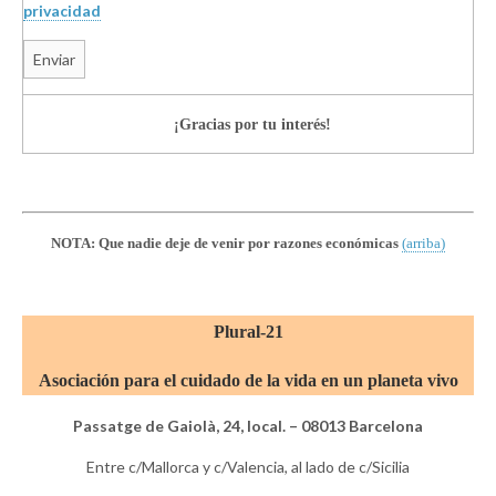
privacidad
¡Gracias por tu interés!
NOTA: Que nadie deje de venir por razones económicas
(arriba)
Plural-21
Asociación para el cuidado de la vida en un planeta vivo
Passatge de Gaiolà, 24, local. – 08013 Barcelona
Entre c/Mallorca y c/Valencia, al lado de c/Sicilia