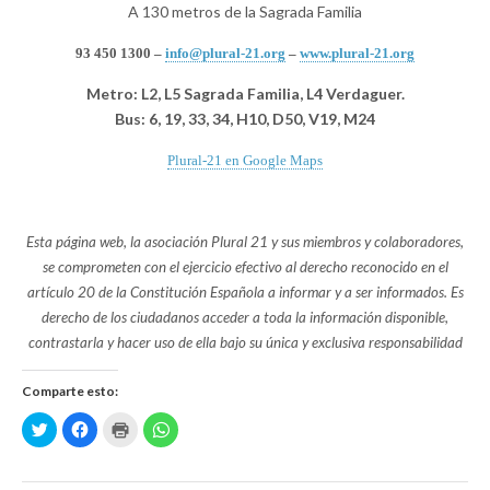
A 130 metros de la Sagrada Familia
93 450 1300 –
info@plural-21.org
–
www.plural-21.org
Metro: L2, L5 Sagrada Familia, L4 Verdaguer.
Bus: 6, 19, 33, 34, H10, D50, V19, M24
Plural-21 en Google Maps
Esta página web, la asociación Plural 21 y sus miembros y colaboradores,
se comprometen con el ejercicio efectivo al derecho reconocido en el
artículo 20 de la Constitución Española a informar y a ser informados. Es
derecho de los ciudadanos acceder a toda la información disponible,
contrastarla y hacer uso de ella bajo su única y exclusiva responsabilidad
Comparte esto:
H
H
H
H
a
a
a
a
z
z
z
z
c
c
c
c
l
l
l
l