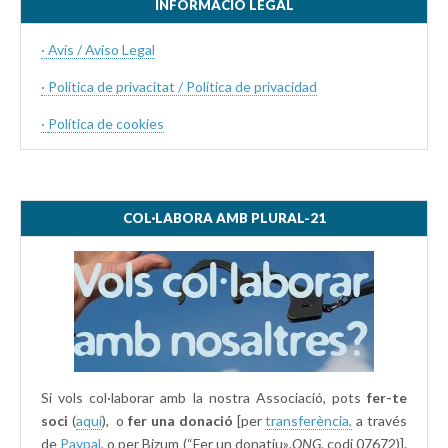
INFORMACIÓ LEGAL
· Avís / Aviso Legal
· Politica de privacitat / Política de privacidad
·
Política de cookies
COL·LABORA AMB PLURAL-21
Si vols col·laborar amb la nostra Associació, pots
fer-te
soci
(
aquí
), o
fer una donació
[per
transferència,
a través
de
Paypal
, o per Bizum (“Fer un donatiu»
,ONG,
codi 07672)].