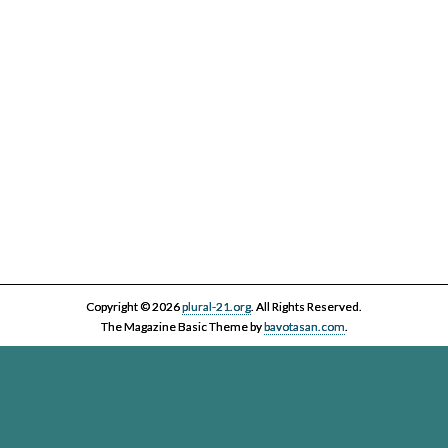
Copyright © 2026
plural-21.org
. All Rights Reserved.
The Magazine Basic Theme by
bavotasan.com
.
Esta página web, la asociación Plural 21 y sus miembros y colaboradores,
se comprometen con el ejercicio efectivo al derecho reconocido en el
artículo 20 de la Constitución Española a informar y a ser informados. Es