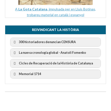
A
La Gota Catalana
, impulsada per en Lluís Botinas,
trobareu material en català i espanyol
REIVINDICANT LA HISTÒRIA
300 historiadores denuncian CENSURA
La nueva cronología global - Anatoli Fomenko
Cicles de Recuperació de la Història de Catalunya
300 Historiadors denuncien al “Gobierno Español” per la
censura
I Cicle Història i Censura
Memorial 1714
II Cicle Història i Censura
III Cicle Història i Censura
IV Cicle Història i Censura