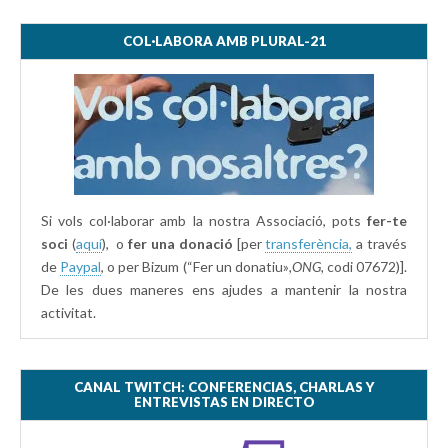
COL·LABORA AMB PLURAL-21
Si vols col·laborar amb la nostra Associació, pots
fer-te
soci
(
aquí
), o
fer una donació
[per
transferència,
a través
de
Paypal
, o per Bizum (“Fer un donatiu»
,ONG,
codi 07672)].
De les dues maneres ens ajudes a mantenir la nostra
activitat.
CANAL TWITCH: CONFERENCIAS, CHARLAS Y
ENTREVISTAS EN DIRECTO