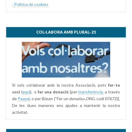
·
Política de cookies
COL·LABORA AMB PLURAL-21
Si vols col·laborar amb la nostra Associació, pots
fer-te
soci
(
aquí
), o
fer una donació
[per
transferència,
a través
de
Paypal
, o per Bizum (“Fer un donatiu»
,ONG,
codi 07672)].
De les dues maneres ens ajudes a mantenir la nostra
activitat.