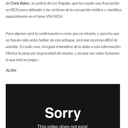
de
Clark Baker
, ex policía de Los Ángeles, que ha creado una Asociación
en EEUU para defender a las víctimas de la
corrupción médica y científica,
especialmente en el tema VIH/SIDA.
Para algunos será la confirmación a cosas que ya intuíais, y para los que
no hayáis oído antes hablar de este enfoque, será una sorpresa difícil de
asimilar. En todo caso, otorgad el beneficio de la duda a esta información.
Merece la pena por la gravedad del asunto, y porque son vidas humanas
lo que está en juego.»
ALISH