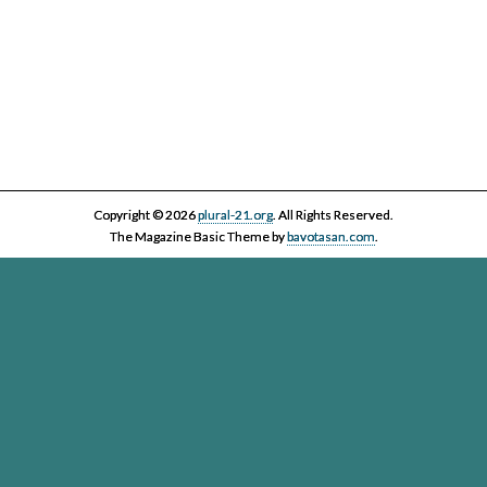
Copyright © 2026
plural-21.org
. All Rights Reserved.
The Magazine Basic Theme by
bavotasan.com
.
Esta página web, la asociación Plural 21 y sus miembros y colaboradores,
se comprometen con el ejercicio efectivo al derecho reconocido en el
artículo 20 de la Constitución Española a informar y a ser informados. Es
derecho de los ciudadanos acceder a toda la información disponible,
contrastarla y hacer uso de ella bajo su única y exclusiva responsabilidad
Plural-21. Asociación para el cuidado de la vida en un planeta
vivo
Passatge Gaiolà, 24, local
(Google Maps)
- 93 450 13 00 - 08013