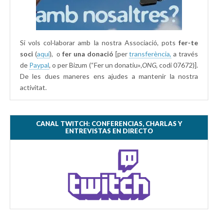
Si vols col·laborar amb la nostra Associació, pots
fer-te
soci
(
aquí
), o
fer una donació
[per
transferència,
a través
de
Paypal
, o per Bizum (“Fer un donatiu»
,ONG,
codi 07672)].
De les dues maneres ens ajudes a mantenir la nostra
activitat.
CANAL TWITCH: CONFERENCIAS, CHARLAS Y
ENTREVISTAS EN DIRECTO