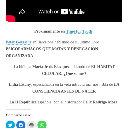
Próximamente en
Time for Truth
:
Peter Gotzsche
en Barcelona hablando de su último libro
PSICOFÁRMACOS QUE MATAN Y DENEGACIÓN
ORGANIZADA
La bióloga
María Jesús Blazquez
hablando de
EL HÁBITAT
CELULAR: ¿Qué somos?
Lídia Estany
, especializada en la vida intrauterina, nos habla de
LA
CONSCIENCIA ANTES DE NACER
La II República
española, con el historiador
Félix Rodrigo Mora
.
Comparte esto:
H
H
H
H
a
a
a
a