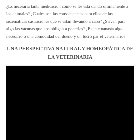
¿Es necesaria tanta medicación como se les está dando últimamente a
los animales? ¿Cuales son las consecuencias para ellos de las
sistemáticas castraciones que se están llevando a cabo? ¿Sirven para
algo las vacunas que nos obligan a ponerles? ¿Es la eutanasia algo
necesario o una comodidad del dueño y un lucro par el veterinario?
UNA PERSPECTIVA NATURAL Y HOMEOPÁTICA DE
LA VETERINARIA