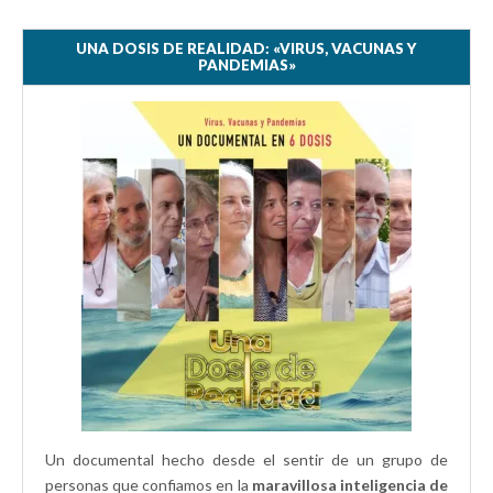
n
u
u
u
a
n
e
n
v
a
v
a
e
v
a
v
UNA DOSIS DE REALIDAD: «VIRUS, VACUNAS Y
n
e
)
e
PANDEMIAS»
t
n
n
a
t
t
n
a
a
a
n
n
n
a
a
u
n
n
e
u
u
v
e
e
a
v
v
)
a
a
)
)
Un documental hecho desde el sentir de un grupo de
personas que confiamos en la
maravillosa inteligencia de