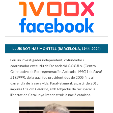
LLUÍS BOTINAS MONTELL (BARCELONA, 1944–2024)
Fou un investigador independent, cofundador i
coordinador executiu de l’associació
C.O.B.R.A.
(Centro
Orientativo de Bio-regeneración Aplicada, 1990) i de
Plural-
21
(1999), de la qual fou president des de 2005 fins al
darrer dia de la seva vida. Paral·lelament, a partir de 2015,
impulsà
La Gota Catalana,
amb l’objectiu de recuperar la
llibertat de Catalunya i reconstruir la nació catalana.