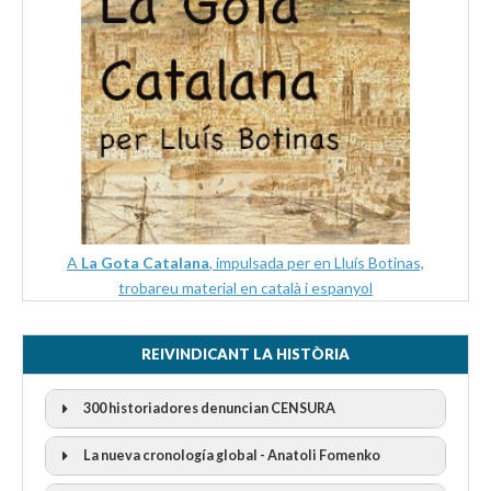
A
La Gota Catalana
, impulsada per en Lluís Botinas,
trobareu material en català i espanyol
REIVINDICANT LA HISTÒRIA
300 historiadores denuncian CENSURA
La nueva cronología global - Anatoli Fomenko