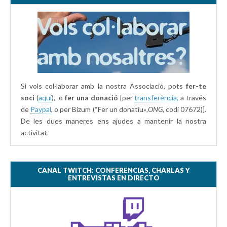
Si vols col·laborar amb la nostra Associació, pots
fer-te
soci
(
aquí
), o
fer una donació
[per
transferència,
a través
de
Paypal
, o per Bizum (“Fer un donatiu»
,ONG,
codi 07672)].
De les dues maneres ens ajudes a mantenir la nostra
activitat.
CANAL TWITCH: CONFERENCIAS, CHARLAS Y
ENTREVISTAS EN DIRECTO