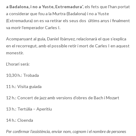
a Badalona, i no a Yuste, Extremadura
”, els fets que l’han portat
a considerar que fou a la Murtra (Badalona) i no a Yuste
(Extremadura) on es va retirar els seus dos últims anys i finalment
va morir l’emperador Carles I.
Acompanyant al guia, Daniel Ibànyez, relacionarà el que s’explica
en el recorregut, amb el possible retir i mort de Carles I en aquest
monestir.
L’horari serà:
10,30 h.: Trobada
11 h.: Visita guiada
12 h.: Concert de jazz amb versions d’obres de Bach i Mozart
13 h.: Tertúlia – Aperitiu
14 h.: Cloenda
Per confirmar l’assistència, enviar nom, cognom i el nombre de persones