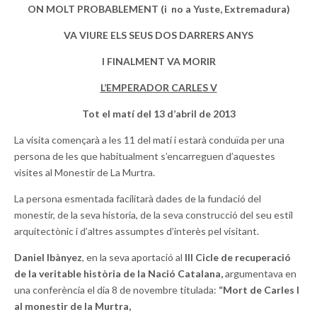
ON MOLT PROBABLEMENT (i no a Yuste, Extremadura)
VA VIURE ELS SEUS DOS DARRERS ANYS
I FINALMENT VA MORIR
L’EMPERADOR CARLES V
Tot el matí del 13 d’abril de 2013
La visita començarà a les 11 del matí i estarà conduïda per una
persona de les que habitualment s’encarreguen d’aquestes
visites al Monestir de La Murtra.
La persona esmentada facilitarà dades de la fundació del
monestir, de la seva historia, de la seva construcció del seu estil
arquitectònic i d’altres assumptes d’interès pel visitant.
Daniel Ibànyez
, en la seva aportació al
III Cicle de recuperació
de la veritable història de la Nació Catalana,
argumentava en
una conferència
el dia 8 de novembre titulada:
“Mort de Carles I
al monestir de la Murtra,