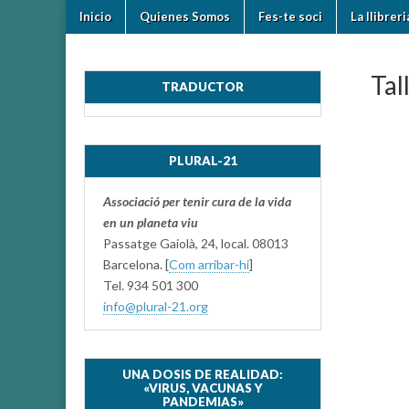
Skip
Main
Inicio
Quienes Somos
Fes-te soci
La llibrer
to
plural-
menu
content
21.org
Tal
TRADUCTOR
PLURAL-21
Associació per tenir cura de la vida
en un planeta viu
Passatge Gaiolà, 24, local. 08013
Barcelona. [
Com arribar-hi
]
Tel. 934 501 300
info@plural-21.org
UNA DOSIS DE REALIDAD:
«VIRUS, VACUNAS Y
PANDEMIAS»