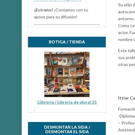
Su afán d
¡Estreno!
¡Contamos con tu
autoconc
apoyo para su difusión!
entorno.
Como con
actor. F
nombre de
BOTIGA / TIENDA
Este tall
sus prob
otras pe
Itziar C
Llibreria / Librería de plural 21
.
Formació
-Diploma
– Profes
DESMUNTAR LA SIDA /
Amsterda
DESMONTAR EL SIDA