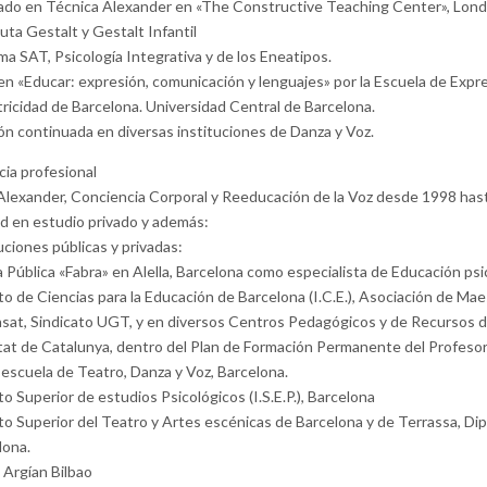
ado en Técnica Alexander en «The Constructive Teaching Center», Lond
uta Gestalt y Gestalt Infantil
ma SAT, Psicología Integrativa y de los Eneatipos.
en «Educar: expresión, comunicación y lenguajes» por la Escuela de Expr
ricidad de Barcelona. Universidad Central de Barcelona.
ón continuada en diversas instituciones de Danza y Voz.
cia profesional
Alexander, Conciencia Corporal y Reeducación de la Voz desde 1998 hast
ad en estudio privado y además:
uciones públicas y privadas:
 Pública «Fabra» en Alella, Barcelona como especialista de Educación psi
to de Ciencias para la Educación de Barcelona (I.C.E.), Asociación de Ma
sat, Sindicato UGT, y en diversos Centros Pedagógicos y de Recursos d
tat de Catalunya, dentro del Plan de Formación Permanente del Profeso
 escuela de Teatro, Danza y Voz, Barcelona.
to Superior de estudios Psicológicos (I.S.E.P.), Barcelona
uto Superior del Teatro y Artes escénicas de Barcelona y de Terrassa, Di
lona.
 Argían Bilbao