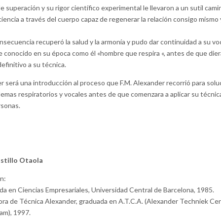
e superación y su rigor científico experimental le llevaron a un sutil cami
iencia a través del cuerpo capaz de regenerar la relación consigo mismo 
secuencia recuperó la salud y la armonía y pudo dar continuidad a su vo
ue conocido en su época como él «hombre que respira «, antes de que dier
finitivo a su técnica.
er será una introducción al proceso que F.M. Alexander recorrió para solu
lemas respiratorios y vocales antes de que comenzara a aplicar su técnic
rsonas.
astillo Otaola
n:
da en Ciencias Empresariales, Universidad Central de Barcelona, 1985.
ora de Técnica Alexander, graduada en A.T.C.A. (Alexander Techniek C
m), 1997.