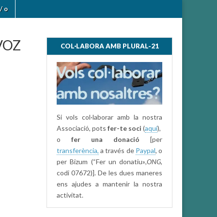
/ o
 VOZ
COL·LABORA AMB PLURAL-21
Si vols col·laborar amb la nostra
Associació, pots
fer-te soci
(
aquí
),
o
fer una donació
[per
transferència,
a través de
Paypal
, o
per Bizum (“Fer un donatiu»
,ONG,
codi 07672)]. De les dues maneres
ens ajudes a mantenir la nostra
activitat.