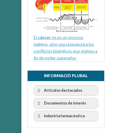
r
(
S
e
a
b
r
e
e
n
El
cáncer
no es un proceso
u
n
maligno, sino una respuesta a los
a
v
conflictos biológicos que vivimos a
e
n
fin de poder superarlos
t
a
n
a
n
INFORMACIÓ PLURAL
u
e
v
a
Artículos destacados
)
Documentos de interés
Industria farmacéutica