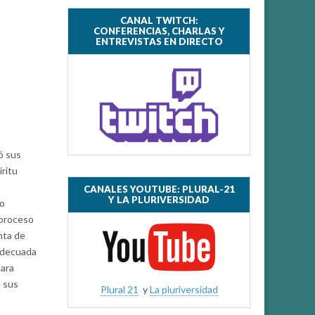
CANAL TWITCH:
CONFERENCIAS, CHARLAS Y
ENTREVISTAS EN DIRECTO
ó sus
íritu
CANALES YOUTUBE: PLURAL-21
Y LA PLURIVERSIDAD
no
 proceso
nta de
nadecuada
para
e sus
Plural 21
y
La pluriversidad