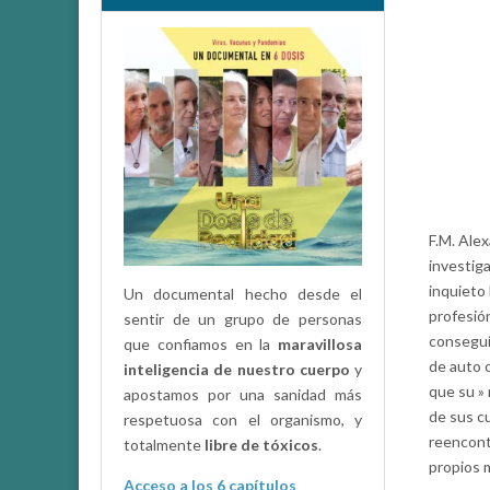
F.M. Ale
investig
inquieto
Un documental hecho desde el
profesió
sentir de un grupo de personas
conseguí
que confiamos en la
maravillosa
de auto o
inteligencia de nuestro cuerpo
y
que su » 
apostamos por una sanidad más
de sus cu
respetuosa con el organismo, y
reencont
totalmente
libre de tóxicos
.
propios 
Acceso a los 6 capítulos