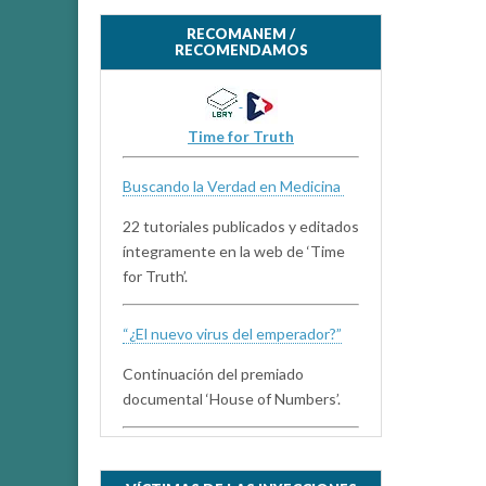
RECOMANEM /
RECOMENDAMOS
Time for Truth
Buscando la Verdad en Medicina
22 tutoriales publicados y editados
íntegramente en la web de ‘Time
for Truth’.
“¿El nuevo virus del emperador?”
Continuación del premiado
documental ‘House of Numbers’.