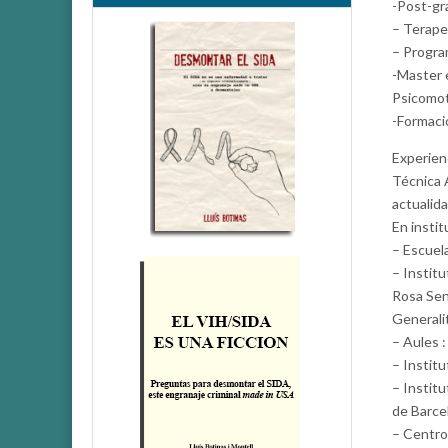
-Post-gr
– Terape
– Progra
-Master 
Psicomot
-Formaci
Experien
Técnica 
actualid
En instit
– Escuela
– Institu
Rosa Sen
Generali
– Aules :
– Institu
– Instit
de Barce
– Centro