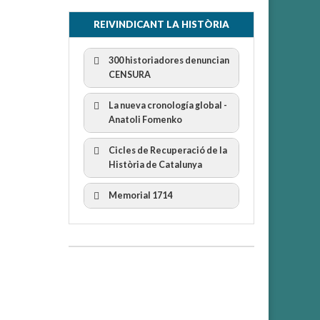
REIVINDICANT LA HISTÒRIA
300 historiadores denuncian
CENSURA
La nueva cronología global -
Anatoli Fomenko
Cicles de Recuperació de la
300 Historiadors denuncien al
Història de Catalunya
“Gobierno Español” per la censura
I Cicle Història i Censura
Memorial 1714
II Cicle Història i Censura
III Cicle Història i Censura
IV Cicle Història i Censura