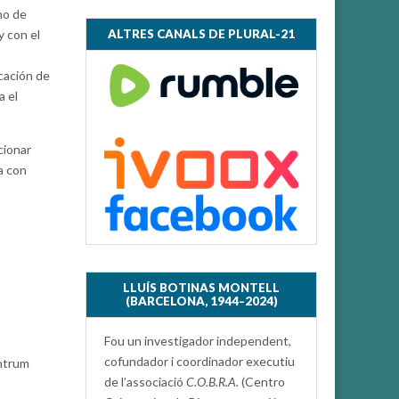
no de
ALTRES CANALS DE PLURAL-21
y con el
cación de
a el
cionar
a con
LLUÍS BOTINAS MONTELL
(BARCELONA, 1944–2024)
Fou un investigador independent,
cofundador i coordinador executiu
entrum
de l’associació
C.O.B.R.A.
(Centro