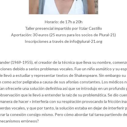
Horario: de 17h a 20h
Taller presencial impartido por Itziar Castillo
Aportación: 30 euros (25 euros para los socios de Plural-21)
Inscripciones a través de info@plural-21.org
xander (1969-1955), el creador de la técnica que lleva su nombre, comenz
aciones debido a serios problemas vocales. Fue un niño asmático y su esp
 le llevó a estudiar y representar textos de Shakespeare. Sin embargo su
n como actor peligraba a causa de sus afonías constantes. Los médicos 
an ofrecerle una solución definitiva así que se introdujo en un profundo
bservación que le llevó a entender la raíz de su problemática. Se dio cue
manera de hacer » interfería con su respiración provocando la fricción i
erdas vocales, y que por tanto, la solución estaba en dejar de interferir 
rar la conexión consigo mismo. Pero cómo abordar tal tarea partiendo d
mecanismos erróneos?