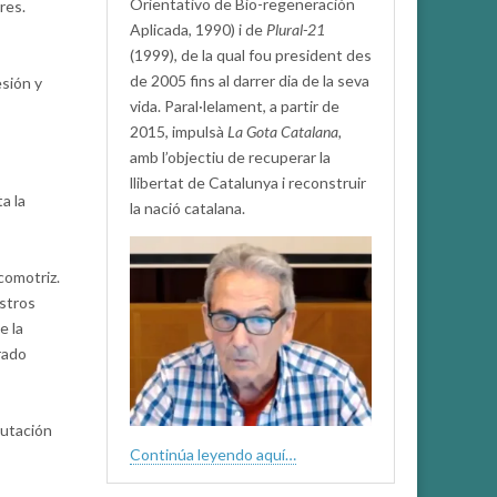
Orientativo de Bio-regeneración
res.
Aplicada, 1990) i de
Plural-21
(1999), de la qual fou president des
de 2005 fins al darrer dia de la seva
esión y
vida. Paral·lelament, a partir de
2015, impulsà
La Gota Catalana,
amb l’objectiu de recuperar la
llibertat de Catalunya i reconstruir
a la
la nació catalana.
comotriz.
estros
e la
rado
putación
Continúa leyendo aquí…