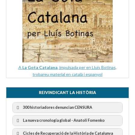
A
La Gota Catalana
, impulsada per en Lluís Botinas,
trobareu material en català i espanyol
REIVINDICANT LA HISTÒRIA
300 historiadores denuncian CENSURA
La nueva cronología global - Anatoli Fomenko
Cicles de Recuperació de la Història de Catalunya
300 Historiadors denuncien al “Gobierno Español” per la