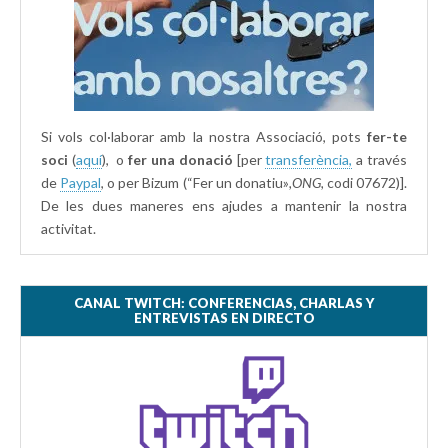
Si vols col·laborar amb la nostra Associació, pots
fer-te
soci
(
aquí
), o
fer una donació
[per
transferència,
a través
de
Paypal
, o per Bizum (“Fer un donatiu»
,ONG,
codi 07672)].
De les dues maneres ens ajudes a mantenir la nostra
activitat.
CANAL TWITCH: CONFERENCIAS, CHARLAS Y
ENTREVISTAS EN DIRECTO