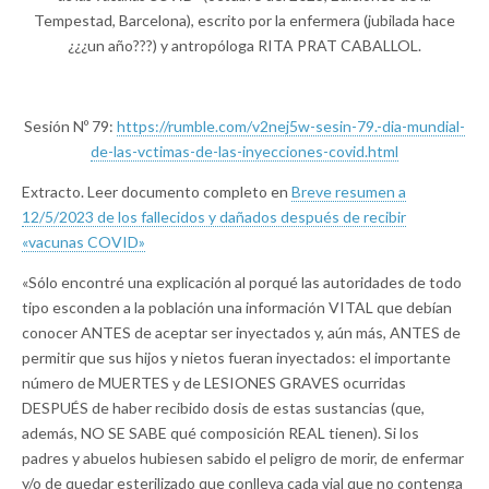
Tempestad, Barcelona), escrito por la enfermera (jubilada hace
¿¿¿un año???) y antropóloga RITA PRAT CABALLOL.
Sesión Nº 79:
https://rumble.com/v2nej5w-sesin-79.-dia-mundial-
de-las-vctimas-de-las-inyecciones-covid.html
Extracto. Leer documento completo en
Breve resumen a
12/5/2023 de los fallecidos y dañados después de recibir
«vacunas COVID»
«Sólo encontré una explicación al porqué las autoridades de todo
tipo esconden a la población una información VITAL que debían
conocer ANTES de aceptar ser inyectados y, aún más, ANTES de
permitir que sus hijos y nietos fueran inyectados: el importante
número de MUERTES y de LESIONES GRAVES ocurridas
DESPUÉS de haber recibido dosis de estas sustancias (que,
además, NO SE SABE qué composición REAL tienen). Si los
padres y abuelos hubiesen sabido el peligro de morir, de enfermar
y/o de quedar esterilizado que conlleva cada vial que no contenga