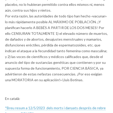
placebo, no lo hubieran permitido contra ellos mismos ni, menos
aún, contra sus hijos y nietos.
Por esta razón, las autoridades de todo tipo han hecho «vacunar»
lo más rápidamente posible AL MÁXIMO DE POBLACIÓN. ¡Y
planifican hacerlo A BEBÉS A PARTIR DE LOS DOS MESES! Por
ello CENSURAN TOTALMENTE 1) el elevado número de muertos,
de dañados y de abortos, desajustes menstruales y mamarios,
disfunciones eréctiles, pérdida de espermatozoides, etc. que
indican el ataque a la fecundidad tanto femenina como masculina;
y 2) las voces de científicos y médicos calificados que, desde el
anuncio del tipo de sustancias genéticas que contienen y por su
supuesta forma de funcionamiento, POR CIENCIA BÁSICA, ya
advirtieron de estas nefastas consecuencias. ¡Por eso exigían
una MORATORIA en su aplicación!» Lluís Botinas.
En català:
*Breu resum a 12/5/2023
dels morts i danyats després de rebre