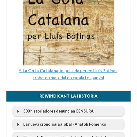
A
La Gota Catalana
, impulsada per en Lluís Botinas,
trobareu material en català i espanyol
REIVINDICANT LA HISTÒRIA
300 historiadores denuncian CENSURA
La nueva cronología global - Anatoli Fomenko