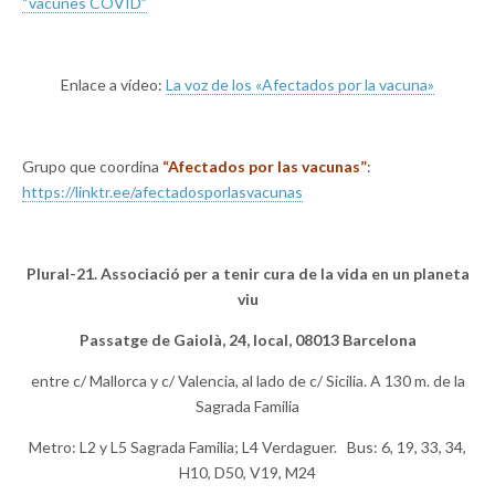
“vacunes COVID”
Enlace a vídeo:
La voz de los «Afectados por la vacuna»
Grupo que coordina
“Afectados por las vacunas”
:
https://linktr.ee/afectadosporlasvacunas
Plural-21. Associació per a tenir cura de la vida en un planeta
viu
Passatge de Gaiolà, 24, local, 08013 Barcelona
entre c/ Mallorca y c/ Valencia, al lado de c/ Sicilia. A 130 m. de la
Sagrada Familia
Metro: L2 y L5 Sagrada Familia; L4 Verdaguer. Bus: 6, 19, 33, 34,
H10, D50, V19, M24