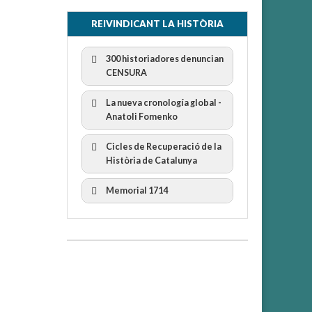
REIVINDICANT LA HISTÒRIA
300 historiadores denuncian
CENSURA
La nueva cronología global -
Anatoli Fomenko
Cicles de Recuperació de la
300 Historiadors denuncien al
Història de Catalunya
“Gobierno Español” per la censura
I Cicle Història i Censura
Memorial 1714
II Cicle Història i Censura
III Cicle Història i Censura
IV Cicle Història i Censura