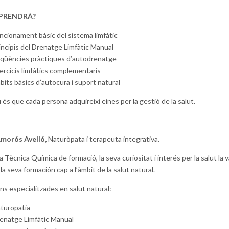
APRENDRÀ?
ncionament bàsic del sistema limfàtic
incipis del Drenatge Limfàtic Manual
qüències pràctiques d’autodrenatge
ercicis limfàtics complementaris
bits bàsics d’autocura i suport natural
u és que cada persona adquireixi eines per la gestió de la salut.
Amorós Avelló,
Naturòpata i terapeuta integrativa.
 Tècnica Química de formació, la seva curiositat i interés per la salut la 
 la seva formación cap a l’àmbit de la salut natural.
ns especialitzades en salut natural:
turopatia
enatge Limfàtic Manual