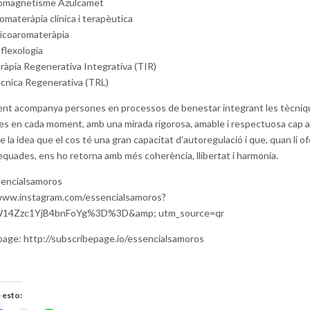
omagnetisme Azulcamet
omateràpia clínica i terapèutica
icoaromateràpia
flexologia
ràpia Regenerativa Integrativa (TIR)
cnica Regenerativa (TRL)
nt acompanya persones en processos de benestar integrant les tècni
s en cada moment, amb una mirada rigorosa, amable i respectuosa cap al
e la idea que el cos té una gran capacitat d’autoregulació i que, quan li of
equades, ens ho retorna amb més coherència, llibertat i harmonia.
encialsamoros
www.instagram.com/essencialsamoros?
14Zzc1YjB4bnFoYg%3D%3D&amp; utm_source=qr
page: http://subscribepage.io/essencialsamoros
 esto: