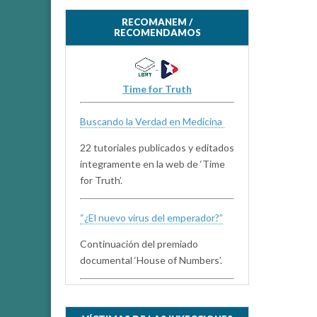
n
u
n
RECOMANEM /
a
RECOMENDAMOS
v
e
n
t
a
n
Time for Truth
a
n
u
e
Buscando la Verdad en Medicina
v
a
)
22 tutoriales publicados y editados
íntegramente en la web de ‘Time
for Truth’.
“¿El nuevo virus del emperador?”
Continuación del premiado
documental ‘House of Numbers’.