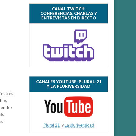
CANAL TWITCH:
CONFERENCIAS, CHARLAS Y
ENTREVISTAS EN DIRECTO
CANALES YOUTUBE: PLURAL-21
Y LA PLURIVERSIDAD
L’estrès
lor,
prendre
els
es
Plural 21
y
La pluriversidad