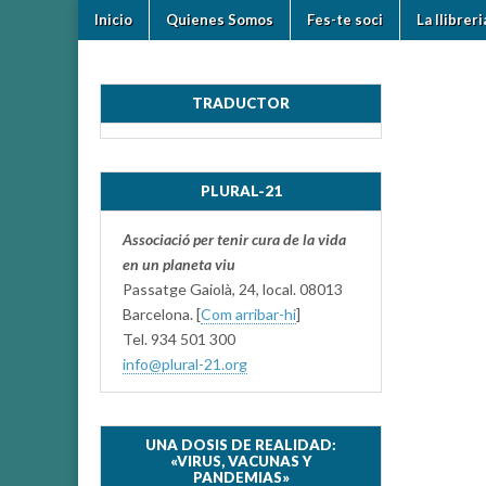
Skip
Main
Inicio
Quienes Somos
Fes-te soci
La llibrer
to
plural-
menu
content
21.org
TRADUCTOR
PLURAL-21
Associació per tenir cura de la vida
en un planeta viu
Passatge Gaiolà, 24, local. 08013
Barcelona. [
Com arribar-hi
]
Tel. 934 501 300
info@plural-21.org
UNA DOSIS DE REALIDAD:
«VIRUS, VACUNAS Y
PANDEMIAS»