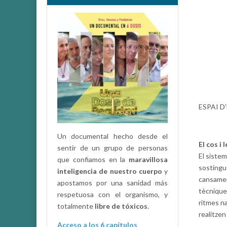
ESPAI D
Un documental hecho desde el
El cos i 
sentir de un grupo de personas
El sistem
que confiamos en la
maravillosa
sostingut
inteligencia de nuestro cuerpo
y
cansamen
apostamos por una sanidad más
tècnique
respetuosa con el organismo, y
ritmes na
totalmente
libre de tóxicos
.
realitzen
Acceso a los 6 capítulos