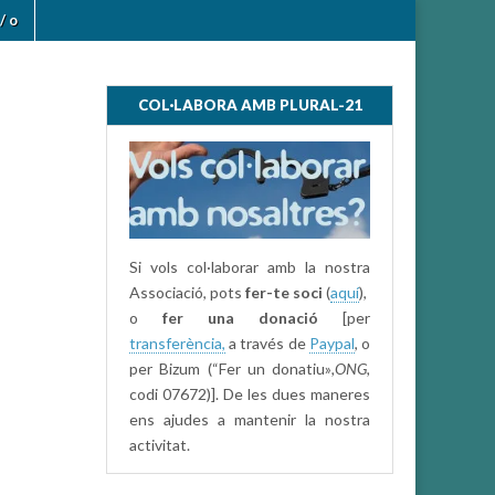
/ o
COL·LABORA AMB PLURAL-21
Si vols col·laborar amb la nostra
Associació, pots
fer-te soci
(
aquí
),
o
fer una donació
[per
transferència,
a través de
Paypal
, o
per Bizum (“Fer un donatiu»
,ONG,
codi 07672)]. De les dues maneres
ens ajudes a mantenir la nostra
activitat.