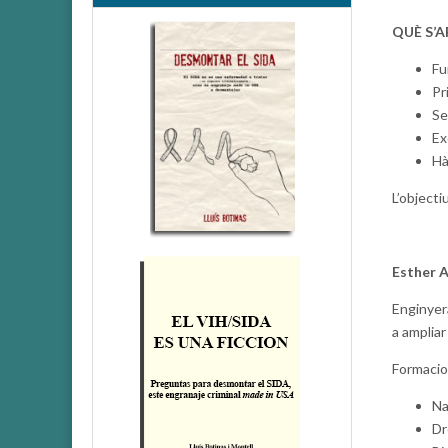
QUÈ S’
Fu
Pr
Se
Ex
Hà
L’objecti
Esther 
Enginyera
a ampliar
Formacio
Na
Dr