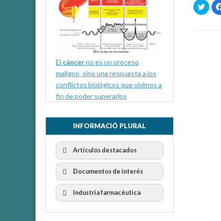
H
a
z
c
l
i
c
p
a
r
El
cáncer
no es un proceso
a
c
maligno, sino una respuesta a los
o
m
conflictos biológicos que vivimos a
p
a
fin de poder superarlos
r
t
i
r
e
INFORMACIÓ PLURAL
n
T
w
i
Artículos destacados
t
t
e
r
Documentos de interés
(
S
e
Industria farmacéutica
a
b
r
e
e