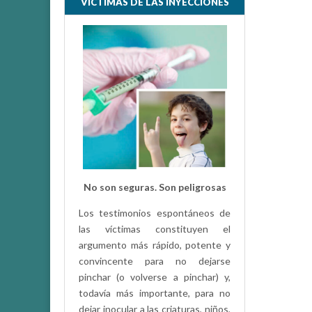
VÍCTIMAS DE LAS INYECCIONES
No son seguras. Son peligrosas
Los testimonios espontáneos de
las víctimas constituyen el
argumento más rápido, potente y
convincente para no dejarse
pinchar (o volverse a pinchar) y,
todavía más importante, para no
dejar inocular a las criaturas, niños,