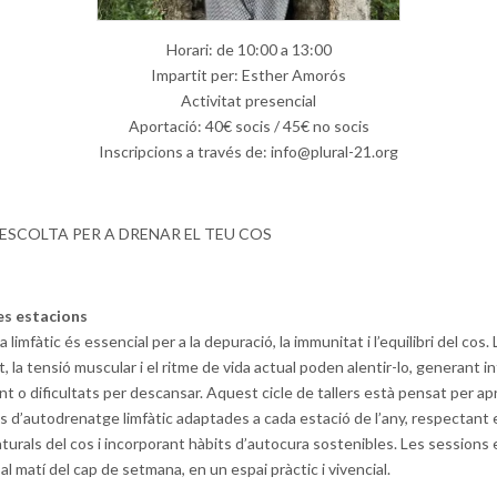
Horari: de 10:00 a 13:00
Impartit per: Esther Amorós
Activitat presencial
Aportació: 40€ socis / 45€ no socis
Inscripcions a través de: info@plural-21.org
’ESCOLTA PER A DRENAR EL TEU COS
les estacions
a limfàtic és essencial per a la depuració, la immunitat i l’equilibri del cos. 
, la tensió muscular i el ritme de vida actual poden alentir-lo, generant inf
t o dificultats per descansar. Aquest cicle de tallers està pensat per a
s d’autodrenatge limfàtic adaptades a cada estació de l’any, respectant 
turals del cos i incorporant hàbits d’autocura sostenibles. Les sessions 
 al matí del cap de setmana, en un espai pràctic i vivencial.