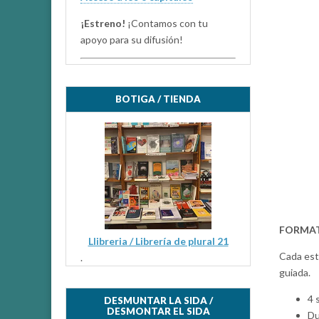
¡Estreno!
¡Contamos con tu
apoyo para su difusión!
BOTIGA / TIENDA
FORMAT
Llibreria / Librería de plural 21
Cada esta
.
guiada.
4 
DESMUNTAR LA SIDA /
DESMONTAR EL SIDA
Du