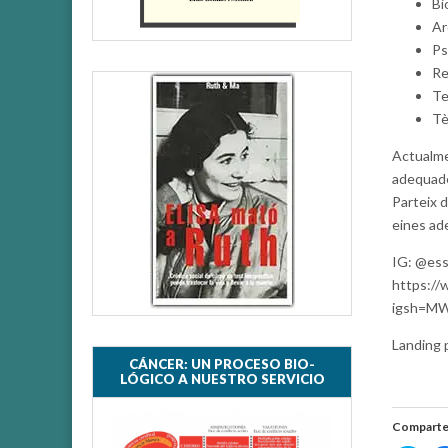
Bi
Ar
Ps
Re
Te
Tè
Actualme
adequade
Parteix d
eines ad
IG: @ess
https://
igsh=MW
Landing 
CÁNCER: UN PROCESO BIO-
LÓGICO A NUESTRO SERVICIO
Comparte