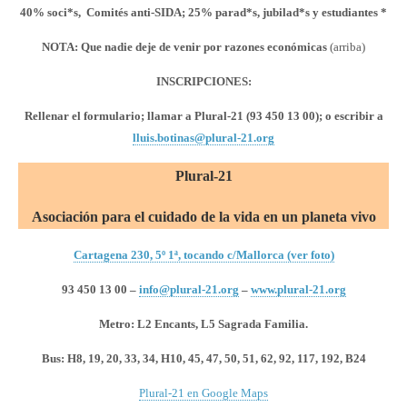
40% soci*s, Comités anti-SIDA;
25% parad*s, jubilad*s y estudiantes *
NOTA: Que nadie deje de venir por razones económicas
(arriba)
INSCRIPCIONES:
Rellenar el formulario; llamar a Plural-21 (93 450 13 00); o escribir a
lluis.botinas@plural-21.org
Plural-21
Asociación para el cuidado de la vida en un planeta vivo
Cartagena 230, 5º 1ª, tocando c/Mallorca (ver foto)
93 450 13 00 –
info@plural-21.org
–
www.plural-21.org
Metro: L2 Encants, L5 Sagrada Familia.
Bus:
H8, 19, 20, 33, 34, H10, 45, 47, 50, 51, 62, 92, 117, 192, B24
Plural-21 en Google Maps