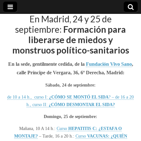
En Madrid, 24 y 25 de
plural-
septiembre:
Formación para
liberarse de miedos y
21.org
monstruos político-sanitarios
En la sede, gentilmente cedida, de la
Fundación Vivo Sano
,
calle Príncipe de Vergara, 36, 6º Derecha, Madrid:
Sábado, 24 de septiembre:
de 10 a 14 h., curso I:
¿CÓMO SE MONTÓ EL SIDA
? – de 16 a 20
h., curso II:
¿CÓMO DESMONTAR EL SIDA?
Domingo, 25 de septiembre:
Mañana, 10 A 14 h.:
Curso
HEPATITIS C: ¿ESTAFA O
MONTAJE?
– Tarde, 16 a 20 h.:
Curso
VACUNAS: ¿QUIÉN