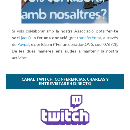
Si vols col·laborar amb la nostra Associació, pots
fer-te
soci
(
aquí
), o
fer una donació
[per
transferència,
a través
de
Paypal
, o per Bizum (“Fer un donatiu»
,ONG,
codi 07672)].
De les dues maneres ens ajudes a mantenir la nostra
activitat.
CANAL TWITCH: CONFERENCIAS, CHARLAS Y
ENTREVISTAS EN DIRECTO