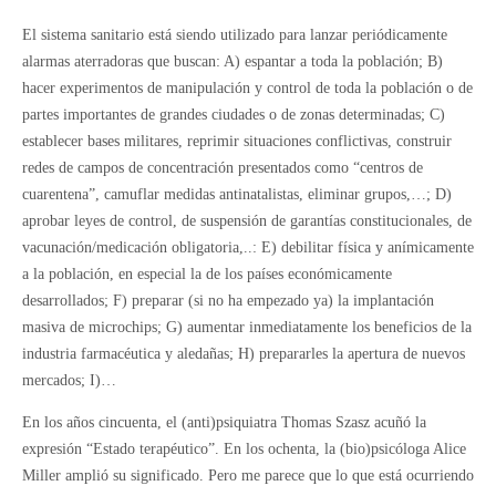
El sistema sanitario está siendo utilizado para lanzar periódicamente
alarmas aterradoras que buscan: A) espantar a toda la población; B)
hacer experimentos de manipulación y control de toda la población o de
partes importantes de grandes ciudades o de zonas determinadas; C)
establecer bases militares, reprimir situaciones conflictivas, construir
redes de campos de concentración presentados como “centros de
cuarentena”, camuflar medidas antinatalistas, eliminar grupos,…; D)
aprobar leyes de control, de suspensión de garantías constitucionales, de
vacunación/medicación obligatoria,..: E) debilitar física y anímicamente
a la población, en especial la de los países económicamente
desarrollados; F) preparar (si no ha empezado ya) la implantación
masiva de microchips; G) aumentar inmediatamente los beneficios de la
industria farmacéutica y aledañas; H) prepararles la apertura de nuevos
mercados; I)…
En los años cincuenta, el (anti)psiquiatra Thomas Szasz acuñó la
expresión “Estado terapéutico”. En los ochenta, la (bio)psicóloga Alice
Miller amplió su significado. Pero me parece que lo que está ocurriendo