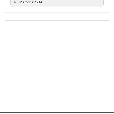
Memorial 1714
II Cicle Història i Censura
III Cicle Història i Censura
IV Cicle Història i Censura