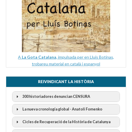
A
La Gota Catalana
, impulsada per en Lluís Botinas,
trobareu material en català i espanyol
REIVINDICANT LA HISTÒRIA
300 historiadores denuncian CENSURA
La nueva cronología global - Anatoli Fomenko
Cicles de Recuperació de la Història de Catalunya
300 Historiadors denuncien al “Gobierno Español” per la
censura
I Cicle Història i Censura