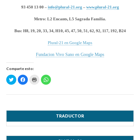
93 450 13 00 –
info@plural-21.org
–
www.plural-21.org
Metro: L2 Encants, L5 Sagrada Familia.
Bus:
H8, 19, 20, 33, 34, H10, 45, 47, 50, 51, 62, 92, 117, 192, B24
Plural-21 en Google Maps
Fundacion Vivo Sano en Google Maps
Comparte esto:
H
H
H
H
a
a
a
a
z
z
z
z
c
c
c
c
l
l
l
l
i
i
i
i
c
c
c
c
p
p
p
p
a
a
a
a
r
r
r
r
a
a
a
a
TRADUCTOR
c
c
i
c
o
o
m
o
m
m
p
m
p
p
r
p
a
a
i
a
r
r
m
r