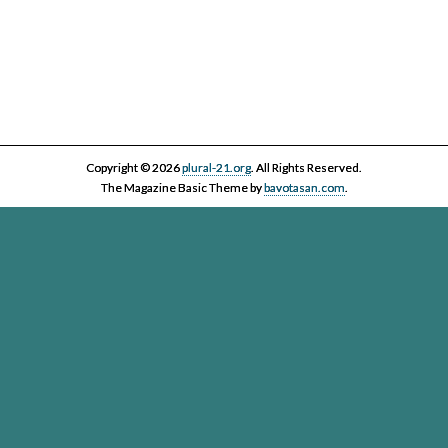
Copyright © 2026
plural-21.org
. All Rights Reserved.
The Magazine Basic Theme by
bavotasan.com
.
Esta página web, la asociación Plural 21 y sus miembros y colaboradores,
se comprometen con el ejercicio efectivo al derecho reconocido en el
artículo 20 de la Constitución Española a informar y a ser informados. Es
derecho de los ciudadanos acceder a toda la información disponible,
contrastarla y hacer uso de ella bajo su única y exclusiva responsabilidad
Plural-21. Asociación para el cuidado de la vida en un planeta
vivo
Passatge Gaiolà, 24, local
(Google Maps)
- 93 450 13 00 - 08013
Barcelona -
info@plural-21.org