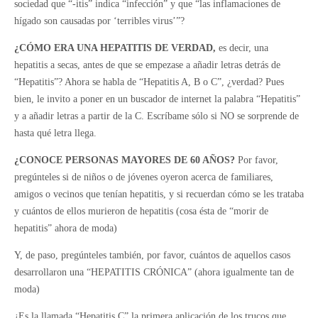
sociedad que “-itis” indica “infección” y que “las inflamaciones de
hígado son causadas por ‘terribles virus’”?
¿CÓMO ERA UNA HEPATITIS DE VERDAD,
es decir, una
hepatitis a secas, antes de que se empezase a añadir letras detrás de
“Hepatitis”? Ahora se habla de “Hepatitis A, B o C”, ¿verdad? Pues
bien, le invito a poner en un buscador de internet la palabra “Hepatitis”
y a añadir letras a partir de la C. Escríbame sólo si NO se sorprende de
hasta qué letra llega.
¿CONOCE PERSONAS MAYORES DE 60 AÑOS?
Por favor,
pregúnteles si de niños o de jóvenes oyeron acerca de familiares,
amigos o vecinos que tenían hepatitis, y si recuerdan cómo se les trataba
y cuántos de ellos murieron de hepatitis (cosa ésta de “morir de
hepatitis” ahora de moda)
Y, de paso, pregúnteles también, por favor, cuántos de aquellos casos
desarrollaron una “HEPATITIS CRÓNICA” (ahora igualmente tan de
moda)
¿Es la llamada “Hepatitis C” la primera aplicación de los trucos que