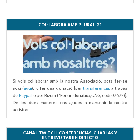
COL·LABORA AMB PLURAL-21
Si vols col·laborar amb la nostra Associació, pots
fer-te
soci
(
aquí
), o
fer una donació
[per
transferència,
a través
de
Paypal
, o per Bizum (“Fer un donatiu»
,ONG,
codi 07672)].
De les dues maneres ens ajudes a mantenir la nostra
activitat.
CANAL TWITCH: CONFERENCIAS, CHARLAS Y
ENTREVISTAS EN DIRECTO