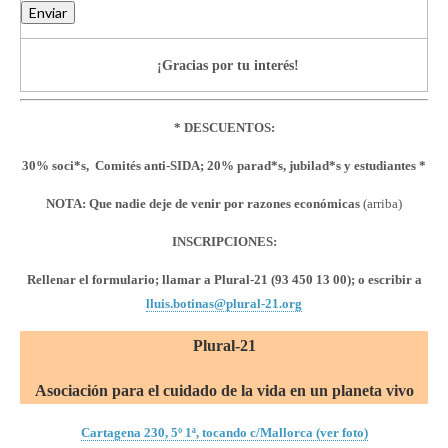
Enviar
¡Gracias por tu interés!
* DESCUENTOS:
30% soci*s, Comités anti-SIDA;
20% parad*s, jubilad*s y estudiantes *
NOTA: Que nadie deje de venir por razones económicas
(arriba)
INSCRIPCIONES:
Rellenar el formulario; llamar a Plural-21 (93 450 13 00); o escribir a
lluis.botinas@plural-21.org
Plural-21
Asociación para el cuidado de la vida en un planeta vivo
Cartagena 230, 5º 1ª, tocando c/Mallorca (ver foto)