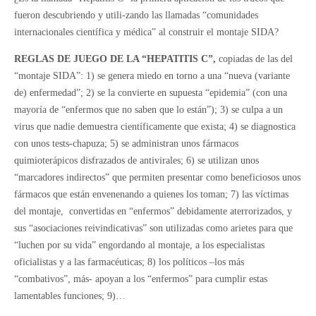
fueron descubriendo y utili-zando las llamadas “comunidades
internacionales científica y médica” al construir el montaje SIDA?
REGLAS DE JUEGO DE LA “HEPATITIS C”,
copiadas de las del
“montaje SIDA”: 1) se genera miedo en torno a una “nueva (variante
de) enfermedad”; 2) se la convierte en supuesta “epidemia” (con una
mayoría de “enfermos que no saben que lo están”); 3) se culpa a un
virus que nadie demuestra científicamente que exista; 4) se diagnostica
con unos tests-chapuza; 5) se administran unos fármacos
quimioterápicos disfrazados de antivirales; 6) se utilizan unos
“marcadores indirectos” que permiten presentar como beneficiosos unos
fármacos que están envenenando a quienes los toman; 7) las víctimas
del montaje, convertidas en “enfermos” debidamente aterrorizados, y
sus “asociaciones reivindicativas” son utilizadas como arietes para que
“luchen por su vida” engordando al montaje, a los especialistas
oficialistas y a las farmacéuticas; 8) los políticos –los más
“combativos”, más- apoyan a los “enfermos” para cumplir estas
lamentables funciones; 9)…