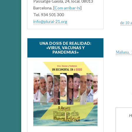
Passatge Gaiolà, 24, local. 08013
Barcelona. [
Com arribar-hi
]
Tel. 934 501 300
info@plural-21.org
de 10 a
UNA DOSIS DE REALIDAD:
«VIRUS, VACUNAS Y
PANDEMIAS»
Mañana, 
H