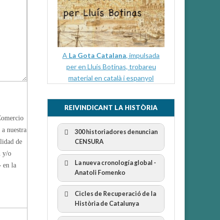
A
La Gota Catalana
, impulsada
per en Lluís Botinas, trobareu
material en català i espanyol
REIVINDICANT LA HISTÒRIA
 Comercio
 a nuestra
300 historiadores denuncian
ilidad de
CENSURA
n y/o
La nueva cronología global -
 en la
Anatoli Fomenko
Cicles de Recuperació de la
300 Historiadors denuncien al
Història de Catalunya
“Gobierno Español” per la censura
I Cicle Història i Censura