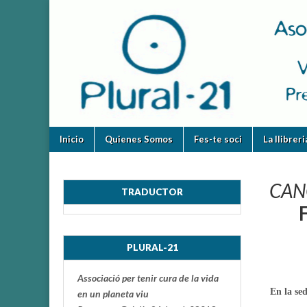
plural-
21.org
Skip
Main
Inicio
Quienes Somos
Fes-te soci
La llibrer
to
menu
content
CAN
TRADUCTOR
PLURAL-21
Associació per tenir cura de la vida
En la se
en un planeta viu