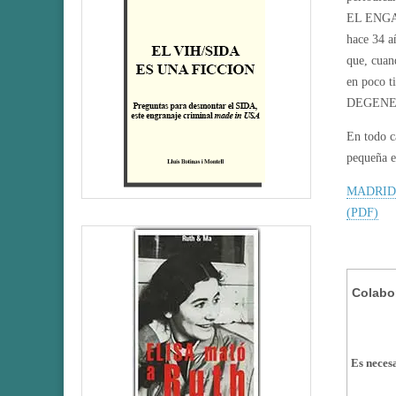
EL ENGAÑ
hace 34 a
que, cua
en poco t
DEGENE
En todo c
pequeña e
MADRID-
(PDF)
Colabor
Es neces