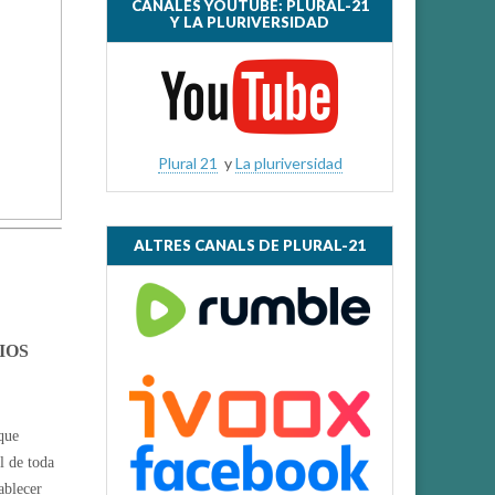
CANALES YOUTUBE: PLURAL-21
Y LA PLURIVERSIDAD
Plural 21
y
La pluriversidad
ALTRES CANALS DE PLURAL-21
IOS
 que
l de toda
ablecer