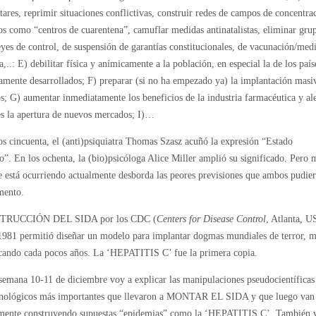
tares, reprimir situaciones conflictivas, construir redes de campos de concentra
os como “centros de cuarentena”, camuflar medidas antinatalistas, eliminar gr
eyes de control, de suspensión de garantías constitucionales, de vacunación/med
a,..: E) debilitar física y anímicamente a la población, en especial la de los país
mente desarrollados; F) preparar (si no ha empezado ya) la implantación masi
s; G) aumentar inmediatamente los beneficios de la industria farmacéutica y al
es la apertura de nuevos mercados; I)…
os cincuenta, el (anti)psiquiatra Thomas Szasz acuñó la expresión “Estado
co”. En los ochenta, la (bio)psicóloga Alice Miller amplió su significado. Pero 
e está ocurriendo actualmente desborda las peores previsiones que ambos pudie
mento.
TRUCCIÓN DEL SIDA por los CDC (
Centers for Disease Control
, Atlanta, U
 1981 permitió diseñar un modelo para implantar dogmas mundiales de terror, 
icando cada pocos años. La ‘HEPATITIS C’ fue la primera copia.
 semana 10-11 de diciembre voy a explicar las manipulaciones pseudocientíficas
cnológicos más importantes que llevaron a MONTAR EL SIDA y que luego van
mente construyendo supuestas “epidemias” como la ‘HEPATITIS C’. También 