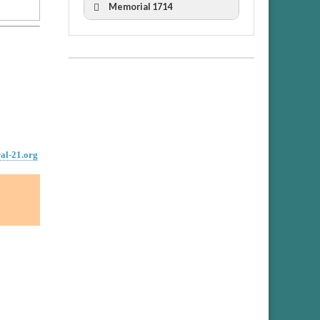
Memorial 1714
II Cicle Història i Censura
III Cicle Història i Censura
IV Cicle Història i Censura
ral-21.org