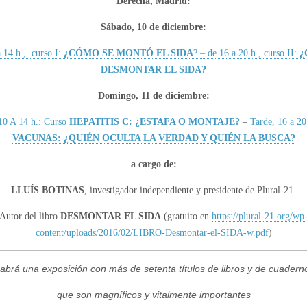
Derecha, Madrid:
Sábado, 10 de diciembre:
 14 h., curso I:
¿CÓMO SE MONTÓ EL SIDA
? – de 16 a 20 h., curso II:
¿
DESMONTAR EL SIDA?
Domingo, 11 de diciembre:
10 A 14 h.: Curso
HEPATITIS C: ¿ESTAFA O MONTAJE?
–
Tarde, 16 a 20
VACUNAS: ¿QUIÉN OCULTA LA VERDAD Y QUIÉN LA BUSCA?
a cargo de:
LLUÍS BOTINAS
, investigador independiente y presidente de Plural-21.
Autor del libro
DESMONTAR EL SIDA
(gratuito en
https://plural-21.org/wp
content/uploads/2016/02/LIBRO-Desmontar-el-SIDA-w.pdf
)
abrá una exposición con más de setenta títulos de libros y de cuadern
que son magníficos y vitalmente importantes