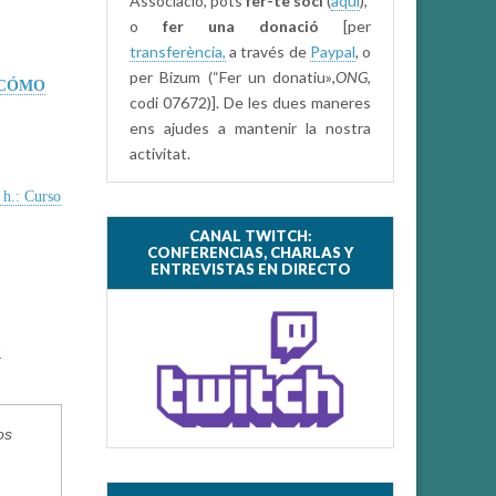
Associació, pots
fer-te soci
(
aquí
),
o
fer una donació
[per
transferència,
a través de
Paypal
, o
per Bizum (“Fer un donatiu»
,ONG,
CÓMO
codi 07672)]. De les dues maneres
ens ajudes a mantenir la nostra
activitat.
 h.: Curso
CANAL TWITCH:
CONFERENCIAS, CHARLAS Y
ENTREVISTAS EN DIRECTO
-
os