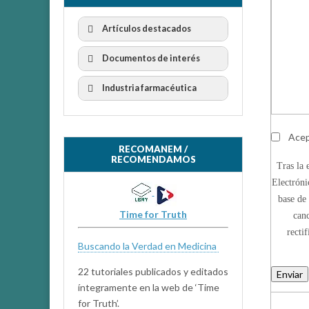
Artículos destacados
Documentos de interés
Industria farmacéutica
Acep
RECOMANEM /
RECOMENDAMOS
Tras la 
Electróni
base de 
Time for Truth
canc
recti
Buscando la Verdad en Medicina
22 tutoriales publicados y editados
Enviar
íntegramente en la web de ‘Time
for Truth’.