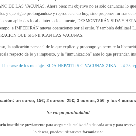
O DE LAS VACUNAS. Ahora bien: mi objetivo no es sólo denunciar lo que 
ños y que sigue prolongándose y reproduciendo hoy, sino proponer formas de a
ndo sean aplicadas local e internacionalmente, DESMONTARÁN SIDA Y HEP
iempo, e IMPEDIRÁN nuevas operaciones por el estilo. Y también debilitará L
RACIÓN QUE SIGNIFICAN LAS VACUNAS.
aso, la aplicación personal de lo que explico y propongo ya permite la liberaci
scala respecto de lo ya impuesto, y la “inmunización” ante lo que pretendan in
Liberarse de los montajes SIDA-HEPATITIS C-VACUNAS-ZIKA—24-25 se
ación: un curso, 15€; 2 cursos, 25€; 3 cursos, 35€, y los 4 cursos,
Se ruega puntualidad
ario
inscribirse previamente para asegurar la realización de cada acto y para reservar
lo deseas, puedes utilizar este
formulario
: