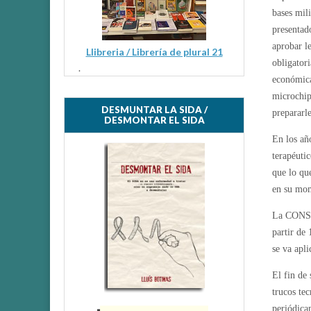
bases mili
presentad
aprobar l
Llibreria / Librería de plural 21
obligatori
.
económica
microchip
DESMUNTAR LA SIDA /
prepararl
DESMONTAR EL SIDA
En los añ
terapéuti
que lo qu
en su mo
La CONS
partir de
se va apl
El fin de
trucos te
periódica