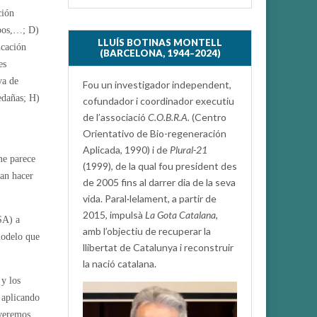
ción
upos,…; D)
LLUÍS BOTINAS MONTELL
icación
(BARCELONA, 1944–2024)
es
va de
Fou un investigador independent,
edañas; H)
cofundador i coordinador executiu
de l’associació
C.O.B.R.A.
(Centro
Orientativo de Bio-regeneración
Aplicada, 1990) i de
Plural-21
me parece
(1999), de la qual fou president des
ran hacer
de 2005 fins al darrer dia de la seva
vida. Paral·lelament, a partir de
2015, impulsà
La Gota Catalana,
SA) a
amb l’objectiu de recuperar la
modelo que
llibertat de Catalunya i reconstruir
la nació catalana.
 y los
 aplicando
veremos