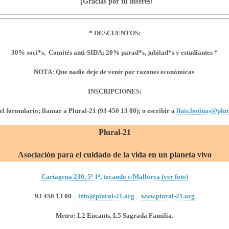
¡Gracias por tu interés!
* DESCUENTOS:
30% soci*s, Comités anti-SIDA;
20% parad*s, jubilad*s y estudiantes *
NOTA: Que nadie deje de venir por razones económicas
INSCRIPCIONES:
el formulario; llamar a Plural-21 (93 450 13 00); o escribir a
lluis.botinas@plu
Plural-21
Asociación para el cuidado de la vida en un planeta vivo
Cartagena 230, 5º 1ª, tocando c/Mallorca (ver foto)
93 450 13 00 –
info@plural-21.org
–
www.plural-21.org
Metro: L2 Encants, L5 Sagrada Familia.