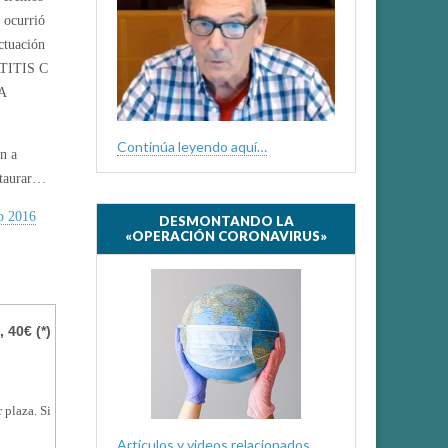
ocurrió
ctuación
ATITIS C
A
Continúa leyendo aquí…
ón a
staurar…
p 2016
DESMONTANDO LA
«OPERACIÓN CORONAVIRUS»
 40€ (*)
 plaza. Si
Artículos y videos relacionados