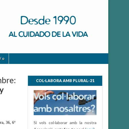
/ o
mbre:
COL·LABORA AMB PLURAL-21
y
Si vols col·laborar amb la nostra
ra, 36, 6º