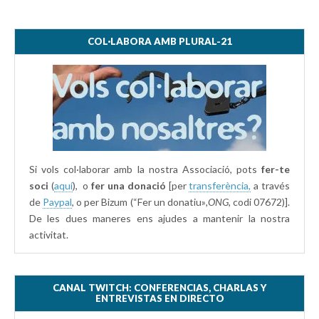
COL·LABORA AMB PLURAL-21
Si vols col·laborar amb la nostra Associació, pots
fer-te
soci
(
aquí
), o
fer una donació
[per
transferència,
a través
de
Paypal
, o per Bizum (“Fer un donatiu»
,ONG,
codi 07672)].
De les dues maneres ens ajudes a mantenir la nostra
activitat.
CANAL TWITCH: CONFERENCIAS, CHARLAS Y
ENTREVISTAS EN DIRECTO