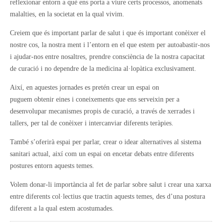
reflexionar entorn a què ens porta a viure certs processos, anomenats
malalties, en la societat en la qual vivim.
Creiem que és important parlar de salut i que és important conèixer el
nostre cos, la nostra ment i l’entorn en el que estem per autoabastir-nos
i ajudar-nos entre nosaltres, prendre consciència de la nostra capacitat
de curació i no dependre de la medicina al·lopàtica exclusivament.
Així, en aquestes jornades es pretén crear un espai on
puguem obtenir eines i coneixements que ens serveixin per a
desenvolupar mecanismes propis de curació, a través de xerrades i
tallers, per tal de conèixer i intercanviar diferents teràpies.
També s’oferirà espai per parlar, crear o idear alternatives al sistema
sanitari actual, així com un espai on encetar debats entre diferents
postures entorn aquests temes.
Volem donar-li importància al fet de parlar sobre salut i crear una xarxa
entre diferents col·lectius que tractin aquests temes, des d’una postura
diferent a la qual estem acostumades.