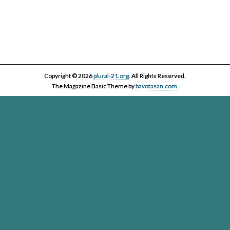
Copyright © 2026
plural-21.org
. All Rights Reserved.
The Magazine Basic Theme by
bavotasan.com
.
Esta página web, la asociación Plural 21 y sus miembros y colaboradores,
se comprometen con el ejercicio efectivo al derecho reconocido en el
artículo 20 de la Constitución Española a informar y a ser informados. Es
derecho de los ciudadanos acceder a toda la información disponible,
contrastarla y hacer uso de ella bajo su única y exclusiva responsabilidad
Plural-21. Asociación para el cuidado de la vida en un planeta
vivo
Passatge Gaiolà, 24, local
(Google Maps)
- 93 450 13 00 - 08013
Barcelona -
info@plural-21.org