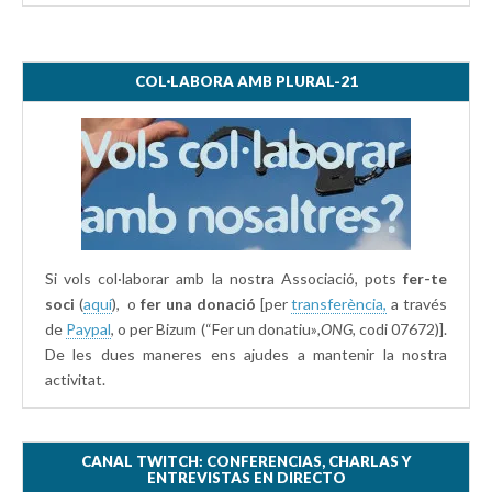
COL·LABORA AMB PLURAL-21
Si vols col·laborar amb la nostra Associació, pots
fer-te
soci
(
aquí
), o
fer una donació
[per
transferència,
a través
de
Paypal
, o per Bizum (“Fer un donatiu»
,ONG,
codi 07672)].
De les dues maneres ens ajudes a mantenir la nostra
activitat.
CANAL TWITCH: CONFERENCIAS, CHARLAS Y
ENTREVISTAS EN DIRECTO