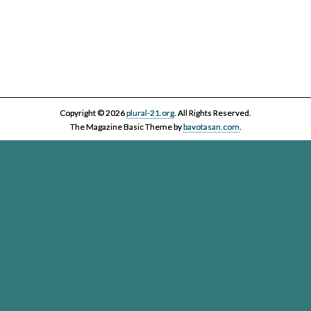
Copyright © 2026
plural-21.org
. All Rights Reserved.
The Magazine Basic Theme by
bavotasan.com
.
Esta página web, la asociación Plural 21 y sus miembros y colaboradores,
se comprometen con el ejercicio efectivo al derecho reconocido en el
artículo 20 de la Constitución Española a informar y a ser informados. Es
derecho de los ciudadanos acceder a toda la información disponible,
contrastarla y hacer uso de ella bajo su única y exclusiva responsabilidad
Plural-21. Asociación para el cuidado de la vida en un planeta
vivo
Passatge Gaiolà, 24, local
(Google Maps)
- 93 450 13 00 - 08013
Barcelona -
info@plural-21.org