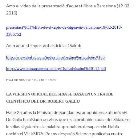
Amb el vídeo de la presentació d’aquest llibre a Barcelona (19-02-
2010)
presentaci%C3%B3n-de-el-rapto-
de-higea-en-barcelona-19-02-
2010-
3306752
Amb aquest important article a DSalud:
http://www.dsalud.com/index.
php?pagina=articulo&c=166
http://www.monarcasmexico.org/
Dsalud/dsalud%20115.pdf
DSALUD NÚMERO 115 / ABRIL / 2009
LA VERSIÓN OFICIAL DEL SIDA SE BASA EN UN FRAUDE
CIENTÍFICO DEL DR. ROBERT GALLO
Hace 25 años la Ministra de Sanidad estadounidense afirmó: «El
Dr. Gallo ha aislado un virus que es la probable causa del Sida». En
los días siguientes la palabra «probable» desapareció. Había
nacido el VIH/SIDA. Pocos después Science publicaba cuatro