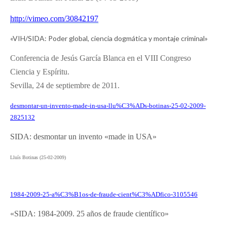
http://vimeo.com/30842197
«VIH/SIDA: Poder global, ciencia dogmática y montaje criminal»
Conferencia de Jesús García Blanca en el VIII Congreso
Ciencia y Espíritu.
Sevilla, 24 de septiembre de 2011.
desmontar-un-invento-made-in-
usa-llu%C3%ADs-botinas-25-02-
2009-
2825132
SIDA: desmontar un invento «made in USA»
Lluís Botinas (25-02-2009)
1984-2009-25-a%C3%B1os-de-
fraude-cient%C3%ADfico-3105546
«SIDA: 1984-2009. 25 años de fraude científico»