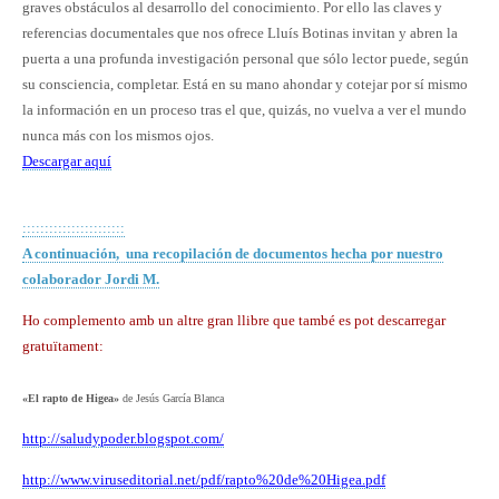
graves obstáculos al desarrollo del conocimiento. Por ello las claves y
referencias documentales que nos ofrece Lluís Botinas invitan y abren la
puerta a una profunda investigación personal que sólo lector puede, según
su consciencia, completar. Está en su mano ahondar y cotejar por sí mismo
la información en un proceso tras el que, quizás, no vuelva a ver el mundo
nunca más con los mismos ojos.
Descargar aquí
:::::::::::::::::::::::
A continuación, una recopilación de documentos hecha por nuestro
colaborador Jordi M.
Ho complemento amb un altre gran llibre que també es pot descarregar
gratuïtament:
«El rapto de Higea»
de Jesús García Blanca
http://saludypoder.blogspot.
com/
http://www.viruseditorial.net/
pdf/rapto%20de%20Higea.pdf