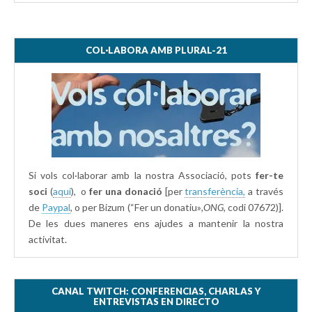
COL·LABORA AMB PLURAL-21
Si vols col·laborar amb la nostra Associació, pots
fer-te
soci
(
aquí
), o
fer una donació
[per
transferència,
a través
de
Paypal
, o per Bizum (“Fer un donatiu»
,ONG,
codi 07672)].
De les dues maneres ens ajudes a mantenir la nostra
activitat.
CANAL TWITCH: CONFERENCIAS, CHARLAS Y
ENTREVISTAS EN DIRECTO