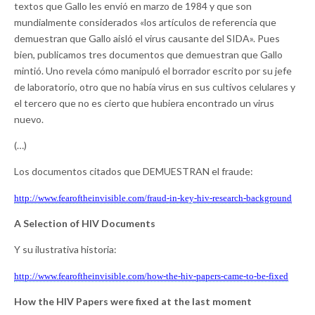
textos que Gallo les envió en marzo de 1984 y que son
mundialmente considerados «los artículos de referencia que
demuestran que Gallo aisló el virus causante del SIDA». Pues
bien, publicamos tres documentos que demuestran que Gallo
mintió. Uno revela cómo manipuló el borrador escrito por su jefe
de laboratorio, otro que no había virus en sus cultivos celulares y
el tercero que no es cierto que hubiera encontrado un virus
nuevo.
(…)
Los documentos citados que DEMUESTRAN el fraude:
http://www.fearoftheinvisible.
com/fraud-in-key-hiv-research-
background
A Selection of HIV Documents
Y su ilustrativa historia:
http://www.fearoftheinvisible.
com/how-the-hiv-papers-came-
to-be-fixed
How the HIV Papers were fixed at the last moment