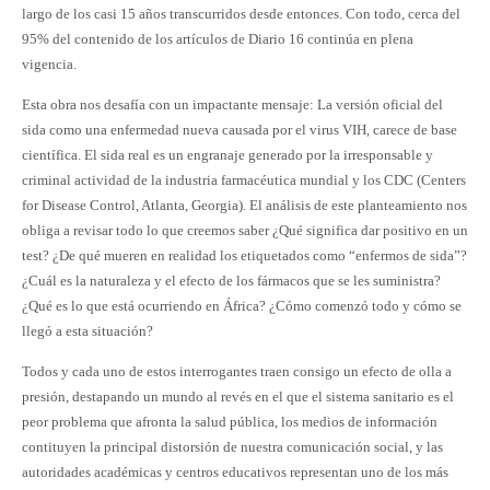
largo de los casi 15 años transcurridos desde entonces. Con todo, cerca del
95% del contenido de los artículos de Diario 16 continúa en plena
vigencia.
Esta obra nos desafía con un impactante mensaje: La versión oficial del
sida como una enfermedad nueva causada por el virus VIH, carece de base
científica. El sida real es un engranaje generado por la irresponsable y
criminal actividad de la industria farmacéutica mundial y los CDC (Centers
for Disease Control, Atlanta, Georgia). El análisis de este planteamiento nos
obliga a revisar todo lo que creemos saber ¿Qué significa dar positivo en un
test? ¿De qué mueren en realidad los etiquetados como “enfermos de sida”?
¿Cuál es la naturaleza y el efecto de los fármacos que se les suministra?
¿Qué es lo que está ocurriendo en África? ¿Cómo comenzó todo y cómo se
llegó a esta situación?
Todos y cada uno de estos interrogantes traen consigo un efecto de olla a
presión, destapando un mundo al revés en el que el sistema sanitario es el
peor problema que afronta la salud pública, los medios de información
contituyen la principal distorsión de nuestra comunicación social, y las
autoridades académicas y centros educativos representan uno de los más