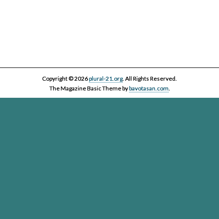
Copyright © 2026
plural-21.org
. All Rights Reserved.
The Magazine Basic Theme by
bavotasan.com
.
Esta página web, la asociación Plural 21 y sus miembros y colaboradores,
se comprometen con el ejercicio efectivo al derecho reconocido en el
artículo 20 de la Constitución Española a informar y a ser informados. Es
derecho de los ciudadanos acceder a toda la información disponible,
contrastarla y hacer uso de ella bajo su única y exclusiva responsabilidad
Plural-21. Asociación para el cuidado de la vida en un planeta
vivo
Passatge Gaiolà, 24, local
(Google Maps)
- 93 450 13 00 - 08013
Barcelona -
info@plural-21.org