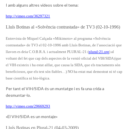
I amb alguns altres vídeos sobre el tema:
http://vimeo.com/36297321
Lluís Botinas al «Solvència contrastada» de TV3 (02-10-1996)
Entrevista de Miquel Calçada «Mikimoto» al programa «Solvència
contrastada» de TV3 el 02-10-1996 amb Lluís Botinas, de l’associació que
llavors es deia C.O.B.R.A. i actualment PLURAL-21 (
plural-21.org
) al
voltant del fet que cap dels aspectes de la versió oficial del VIH/SIDA (que
el VIH existeix i ha estat aïllat, que causa la SIDA, que els tractaments són
beneficiosos, que els test són fiables…) NO ha estat mai demostrat ni té cap
base científica ni bio-lògica.
Per tant el VIH/SIDA és un muntatge i es fa una crida a
desmuntar-lo.
http://vimeo.com/29669293
«El VIH/SIDA es un montaje»
Lluís Botinas en Plural-21 (04-03-2009)