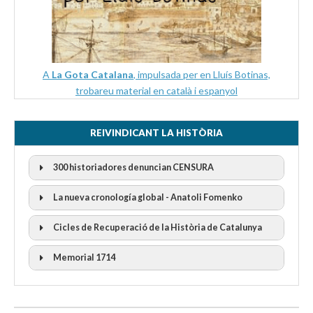
A
La Gota Catalana
, impulsada per en Lluís Botinas,
trobareu material en català i espanyol
REIVINDICANT LA HISTÒRIA
300 historiadores denuncian CENSURA
La nueva cronología global - Anatoli Fomenko
Cicles de Recuperació de la Història de Catalunya
300 Historiadors denuncien al “Gobierno Español” per la
censura
I Cicle Història i Censura
Memorial 1714
II Cicle Història i Censura
III Cicle Història i Censura