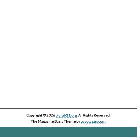
IV Cicle Història i Censura
Copyright © 2026
plural-21.org
. All Rights Reserved.
The Magazine Basic Theme by
bavotasan.com
.