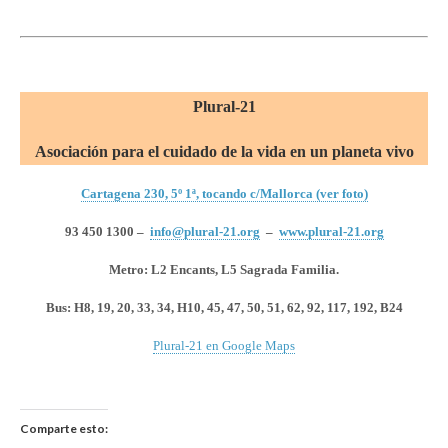
Plural-21
Asociación para el cuidado de la vida en un planeta vivo
Cartagena 230, 5º 1ª, tocando c/Mallorca (ver foto)
93 450 1300 –
info@plural-21.org
–
www.plural-21.org
Metro: L2 Encants, L5 Sagrada Familia.
Bus:
H8, 19, 20, 33, 34, H10, 45, 47, 50, 51, 62, 92, 117, 192, B24
Plural-21 en Google Maps
Comparte esto: