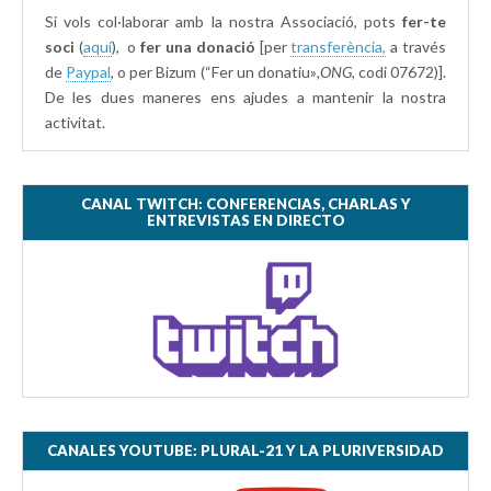
Si vols col·laborar amb la nostra Associació, pots
fer-te
soci
(
aquí
), o
fer una donació
[per
transferència,
a través
de
Paypal
, o per Bizum (“Fer un donatiu»
,ONG,
codi 07672)].
De les dues maneres ens ajudes a mantenir la nostra
activitat.
CANAL TWITCH: CONFERENCIAS, CHARLAS Y
ENTREVISTAS EN DIRECTO
CANALES YOUTUBE: PLURAL-21 Y LA PLURIVERSIDAD