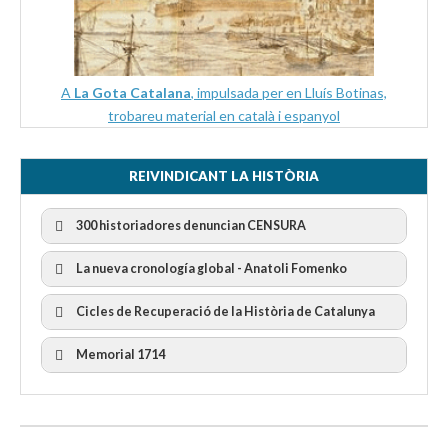
A
La Gota Catalana
, impulsada per en Lluís Botinas,
trobareu material en català i espanyol
REIVINDICANT LA HISTÒRIA
300 historiadores denuncian CENSURA
La nueva cronología global - Anatoli Fomenko
Cicles de Recuperació de la Història de Catalunya
300 Historiadors denuncien al “Gobierno Español” per la
censura
I Cicle Història i Censura
Memorial 1714
II Cicle Història i Censura
III Cicle Història i Censura