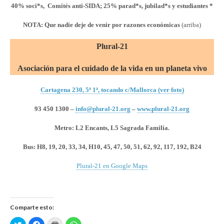
40% soci*s, Comités anti-SIDA; 25% parad*s, jubilad*s y estudiantes *
NOTA: Que nadie deje de venir por razones económicas
(arriba)
Plural-21
Asociación para el cuidado de la vida en un planeta vivo
Cartagena 230, 5º 1ª, tocando c/Mallorca (ver foto)
93 450 1300 –
info@plural-21.org
–
www.plural-21.org
Metro: L2 Encants, L5 Sagrada Familia.
Bus:
H8, 19, 20, 33, 34, H10, 45, 47, 50, 51, 62, 92, 117, 192, B24
Plural-21 en Google Maps
Comparte esto:
H
H
H
H