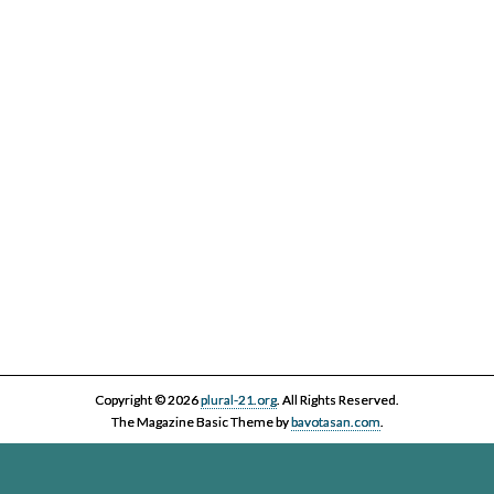
IV Cicle Història i Censura
Copyright © 2026
plural-21.org
. All Rights Reserved.
The Magazine Basic Theme by
bavotasan.com
.
Esta página web, la asociación Plural 21 y sus miembros y colaboradores,