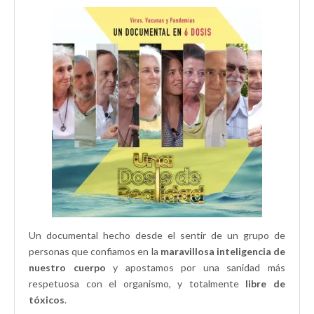
u
n
n
n
n
u
u
u
a
n
e
n
v
a
v
a
e
v
a
v
n
e
)
e
t
n
n
a
t
t
n
a
a
a
n
n
n
a
a
u
n
n
e
u
u
v
e
e
a
v
v
)
a
a
)
)
Un documental hecho desde el sentir de un grupo de
personas que confiamos en la
maravillosa inteligencia de
nuestro cuerpo
y apostamos por una sanidad más
respetuosa con el organismo, y totalmente
libre de
tóxicos
.