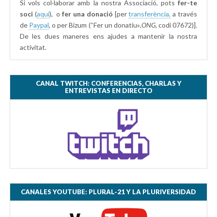
Si vols col·laborar amb la nostra Associació, pots
fer-te
soci
(
aquí
), o
fer una donació
[per
transferència,
a través
de
Paypal
, o per Bizum (“Fer un donatiu»
,ONG,
codi 07672)].
De les dues maneres ens ajudes a mantenir la nostra
activitat.
CANAL TWITCH: CONFERENCIAS, CHARLAS Y
ENTREVISTAS EN DIRECTO
CANALES YOUTUBE: PLURAL-21 Y LA PLURIVERSIDAD