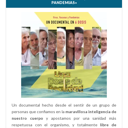
e
r
a
r
PANDEMIAS»
e
e
n
e
n
e
a
e
u
n
n
n
n
u
u
u
a
n
e
n
v
a
v
a
e
v
a
v
n
e
)
e
t
n
n
a
t
t
n
a
a
a
n
n
n
a
a
u
n
n
e
u
u
v
e
e
a
v
v
)
a
a
)
)
Un documental hecho desde el sentir de un grupo de
personas que confiamos en la
maravillosa inteligencia de
nuestro cuerpo
y apostamos por una sanidad más
respetuosa con el organismo, y totalmente
libre de