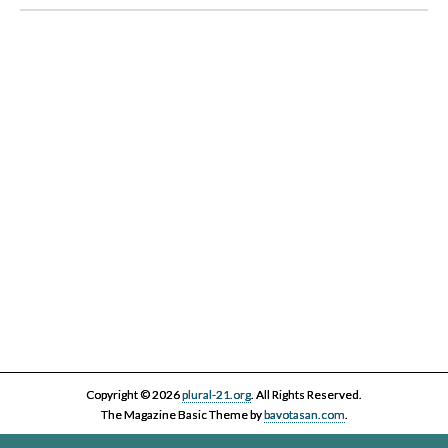
IV Cicle Història i Censura
Copyright © 2026
plural-21.org
. All Rights Reserved.
The Magazine Basic Theme by
bavotasan.com
.