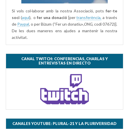
Si vols col·laborar amb la nostra Associació, pots
fer-te
soci
(
aquí
), o
fer una donació
[per
transferència,
a través
de
Paypal
, o per Bizum (“Fer un donatiu»
,ONG,
codi 07672)].
De les dues maneres ens ajudes a mantenir la nostra
activitat.
CANAL TWITCH: CONFERENCIAS, CHARLAS Y
ENTREVISTAS EN DIRECTO
CANALES YOUTUBE: PLURAL-21 Y LA PLURIVERSIDAD