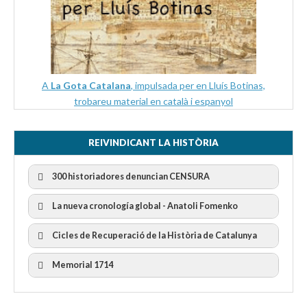
A
La Gota Catalana
, impulsada per en Lluís Botinas,
trobareu material en català i espanyol
REIVINDICANT LA HISTÒRIA
300 historiadores denuncian CENSURA
La nueva cronología global - Anatoli Fomenko
Cicles de Recuperació de la Història de Catalunya
300 Historiadors denuncien al “Gobierno Español” per la
censura
I Cicle Història i Censura
Memorial 1714
II Cicle Història i Censura
III Cicle Història i Censura