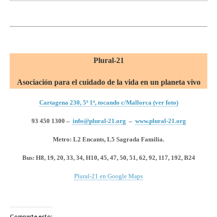
Plural-21
Asociación para el cuidado de la vida en un planeta vivo
Cartagena 230, 5º 1ª, tocando c/Mallorca (ver foto)
93 450 1300 –
info@plural-21.org
–
www.plural-21.org
Metro: L2 Encants, L5 Sagrada Familia.
Bus:
H8, 19, 20, 33, 34, H10, 45, 47, 50, 51, 62, 92, 117, 192, B24
Plural-21 en Google Maps
Comparte esto: