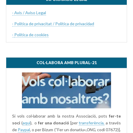
· Avís / Aviso Legal
· Politica de privacitat / Política de privacidad
·
Política de cookies
COL·LABORA AMB PLURAL-21
Si vols col·laborar amb la nostra Associació, pots
fer-te
soci
(
aquí
), o
fer una donació
[per
transferència,
a través
de
Paypal
, o per Bizum (“Fer un donatiu»
,ONG,
codi 07672)].