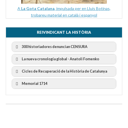
A
La Gota Catalana
, impulsada per en Lluís Botinas,
trobareu material en català i espanyol
REIVINDICANT LA HISTÒRIA
300 historiadores denuncian CENSURA
La nueva cronología global - Anatoli Fomenko
Cicles de Recuperació de la Història de Catalunya
300 Historiadors denuncien al “Gobierno Español” per la
censura
I Cicle Història i Censura
Memorial 1714
II Cicle Història i Censura
III Cicle Història i Censura
IV Cicle Història i Censura