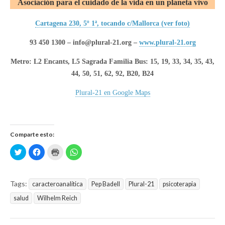
Asociación para el cuidado de la vida en un planeta vivo
Cartagena 230, 5º 1ª, tocando c/Mallorca (ver foto)
93 450 1300 – info@plural-21.org –
www.plural-21.org
Metro: L2 Encants, L5 Sagrada Familia Bus: 15, 19, 33, 34, 35, 43,
44, 50, 51, 62, 92, B20, B24
Plural-21 en Google Maps
Comparte esto:
H
H
H
H
a
a
a
a
z
z
z
z
c
c
c
c
l
l
l
l
i
i
i
i
Tags:
caracteroanalítica
Pep Badell
Plural-21
psicoterapia
c
c
c
c
p
p
p
p
salud
a
Wilhelm Reich
a
a
a
r
r
r
r
a
a
a
a
c
c
i
c
o
o
m
o