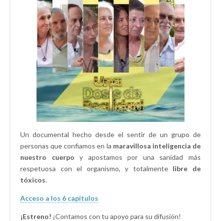
e
u
u
v
e
e
a
v
v
)
a
a
)
)
Un documental hecho desde el sentir de un grupo de
personas que confiamos en la
maravillosa inteligencia de
nuestro cuerpo
y apostamos por una sanidad más
respetuosa con el organismo, y totalmente
libre de
tóxicos
.
Acceso a los 6 capítulos
¡Estreno!
¡Contamos con tu apoyo para su difusión!