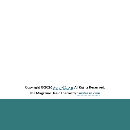
Copyright © 2026
plural-21.org
. All Rights Reserved.
The Magazine Basic Theme by
bavotasan.com
.
Esta página web, la asociación Plural 21 y sus miembros y colaboradores,
se comprometen con el ejercicio efectivo al derecho reconocido en el
artículo 20 de la Constitución Española a informar y a ser informados. Es
derecho de los ciudadanos acceder a toda la información disponible,