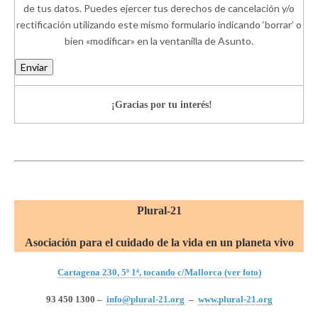
de tus datos. Puedes ejercer tus derechos de cancelación y/o
rectificación utilizando este mismo formulario indicando ‘borrar’ o
bien «modificar» en la ventanilla de Asunto.
Enviar
¡Gracias por tu interés!
Plural-21
Asociación para el cuidado de la vida en un planeta vivo
Cartagena 230, 5º 1ª, tocando c/Mallorca (ver foto)
93 450 1300 –
info@plural-21.org
–
www.plural-21.org