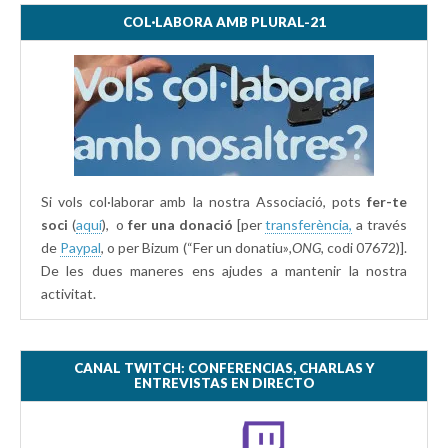
COL·LABORA AMB PLURAL-21
Si vols col·laborar amb la nostra Associació, pots
fer-te
soci
(
aquí
), o
fer una donació
[per
transferència,
a través
de
Paypal
, o per Bizum (“Fer un donatiu»
,ONG,
codi 07672)].
De les dues maneres ens ajudes a mantenir la nostra
activitat.
CANAL TWITCH: CONFERENCIAS, CHARLAS Y
ENTREVISTAS EN DIRECTO