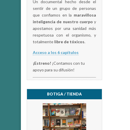
T
Un documental hecho desde el
w
i
sentir de un grupo de personas
t
t
que confiamos en la
maravillosa
e
r
inteligencia de nuestro cuerpo
y
(
apostamos por una sanidad más
S
e
respetuosa con el organismo, y
a
b
totalmente
libre de tóxicos
.
r
e
e
Acceso a los 6 capítulos
n
u
n
¡Estreno!
¡Contamos con tu
a
v
apoyo para su difusión!
e
n
t
a
n
a
n
BOTIGA / TIENDA
u
e
v
a
)