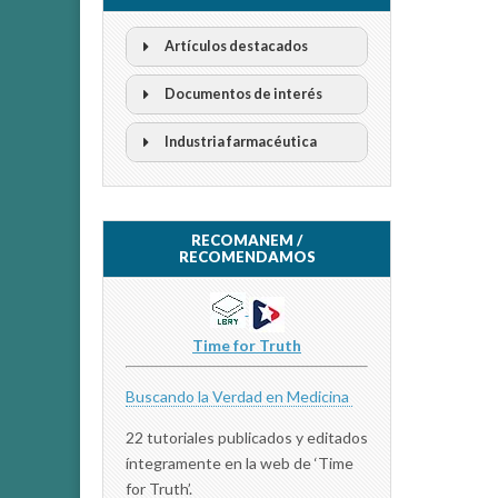
Artículos destacados
Documentos de interés
Industria farmacéutica
RECOMANEM /
RECOMENDAMOS
Time for Truth
Buscando la Verdad en Medicina
22 tutoriales publicados y editados
íntegramente en la web de ‘Time
for Truth’.