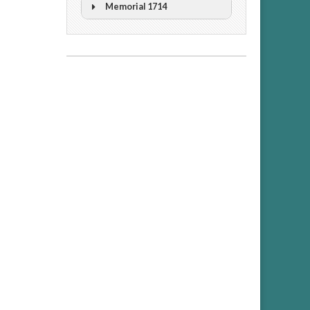
Memorial 1714
II Cicle Història i Censura
III Cicle Història i Censura
IV Cicle Història i Censura