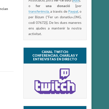
Associació, pots
fer-te soci
(
aquí
),
o
fer una donació
[per
ncian
transferència,
a través de
Paypal
, o
per Bizum (“Fer un donatiu»
,ONG,
codi 07672)]. De les dues maneres
ens ajudes a mantenir la nostra
activitat.
CANAL TWITCH:
CONFERENCIAS, CHARLAS Y
ENTREVISTAS EN DIRECTO