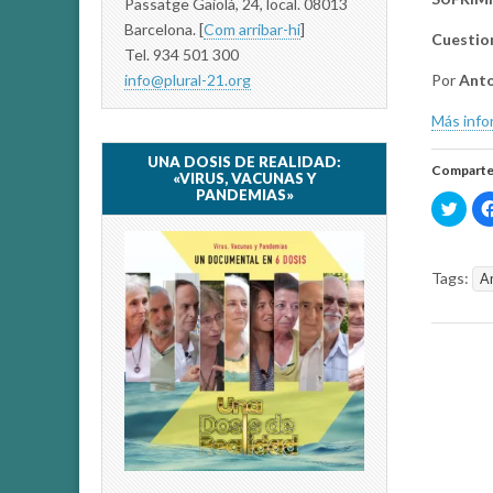
Passatge Gaiolà, 24, local. 08013
Barcelona. [
Com arribar-hi
]
Cuestion
Tel. 934 501 300
Por
Anto
info@plural-21.org
Más inf
UNA DOSIS DE REALIDAD:
Comparte
«VIRUS, VACUNAS Y
PANDEMIAS»
H
a
z
c
l
i
Tags:
An
c
p
a
r
a
c
o
m
p
a
r
t
i
r
e
n