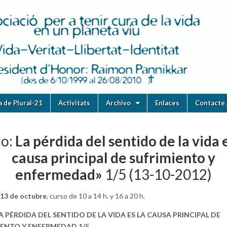
ia de Plural-21
Activitats
Archivo
Enlaces
Contacte 
lo:
La pérdida del sentido de la vida e
causa principal de sufrimiento y
enfermedad»
1/5 (13-10-2012)
 13 de octubre
, curso de 10 a 14 h. y 16 a 20 h.
A PÉRDIDA DEL SENTIDO DE LA VIDA ES LA CAUSA PRINCIPAL DE
IENTO Y ENFERMEDAD 1/5