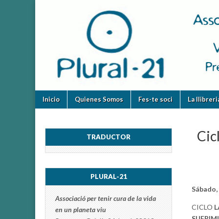
plural-
21.org
Skip
Main
Inicio
Quienes Somos
Fes-te soci
La llibrer
to
menu
content
Cic
TRADUCTOR
PLURAL-21
Sábado,
Associació per tenir cura de la vida
CICLO
L
en un planeta viu
SUFRIM