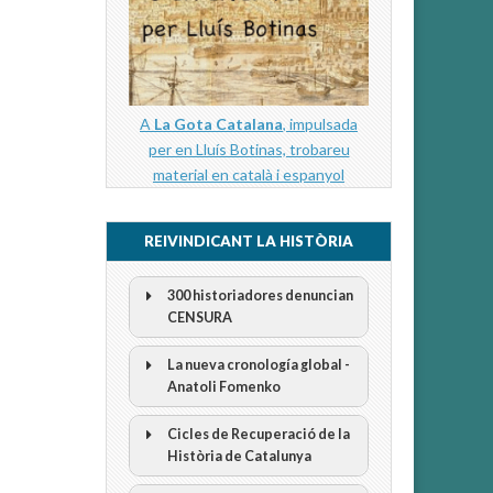
A
La Gota Catalana
, impulsada
per en Lluís Botinas, trobareu
material en català i espanyol
REIVINDICANT LA HISTÒRIA
300 historiadores denuncian
CENSURA
La nueva cronología global -
Anatoli Fomenko
Cicles de Recuperació de la
300 Historiadors denuncien al
Història de Catalunya
“Gobierno Español” per la censura
I Cicle Història i Censura