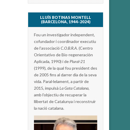
LLUÍS BOTINAS MONTELL
(BARCELONA, 1944–2024)
Fou un investigador independent,
cofundador i coordinador executiu
de l’associació
C.O.B.R.A.
(Centro
Orientativo de Bio-regeneración
Aplicada, 1990) i de
Plural-21
(1999), de la qual fou president des
de 2005 fins al darrer dia de la seva
vida. Paral·lelament, a partir de
2015, impulsà
La Gota Catalana,
amb l’objectiu de recuperar la
llibertat de Catalunya i reconstruir
la nació catalana.