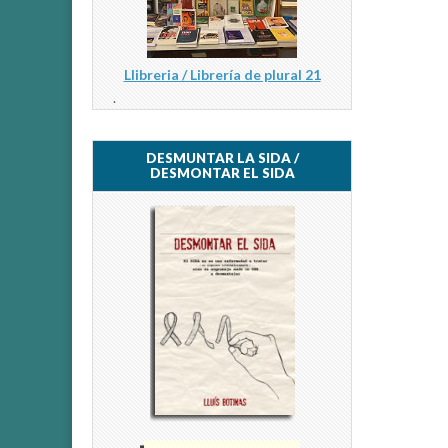
Llibreria / Librería de plural 21
.
DESMUNTAR LA SIDA /
DESMONTAR EL SIDA