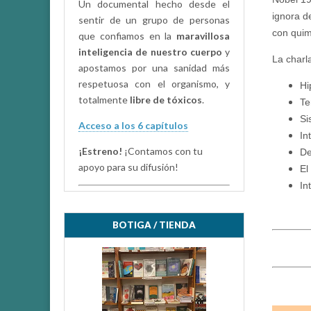
Un documental hecho desde el
ignora d
sentir de un grupo de personas
con quim
que confiamos en la
maravillosa
inteligencia de nuestro cuerpo
y
La charl
apostamos por una sanidad más
respetuosa con el organismo, y
Hi
totalmente
libre de tóxicos
.
Te
Si
Acceso a los 6 capítulos
In
¡Estreno!
¡Contamos con tu
De
apoyo para su difusión!
El
In
BOTIGA / TIENDA