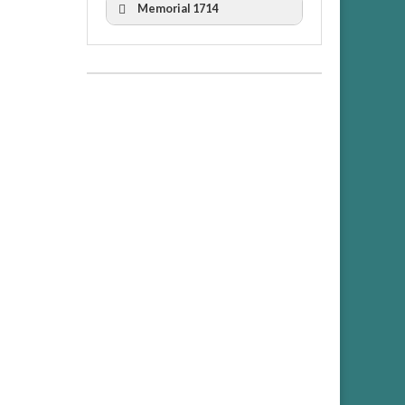
Memorial 1714
II Cicle Història i Censura
III Cicle Història i Censura
IV Cicle Història i Censura