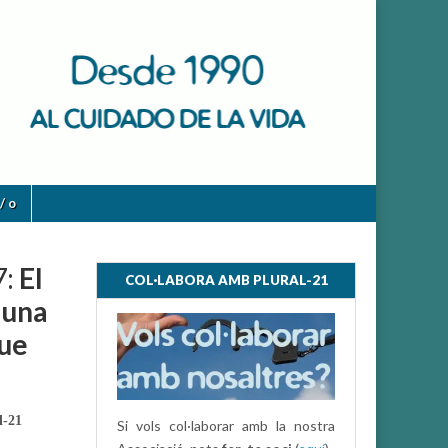
/ o
7:
El
COL·LABORA AMB PLURAL-21
 una
que
l-21
Si vols col·laborar amb la nostra