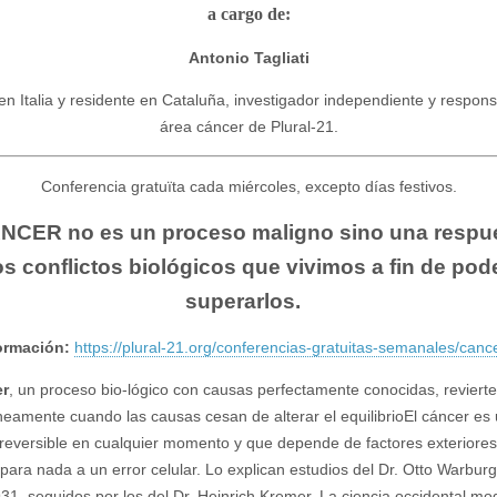
a cargo de:
Antonio Tagliati
en Italia y residente en Cataluña, investigador independiente y respons
área cáncer de Plural-21.
Conferencia gratuïta cada miércoles, excepto días festivos.
NCER no es un proceso maligno sino una respu
os conflictos biológicos que vivimos a fin de pod
superarlos.
ormación:
https://plural-21.org/conferencias-gratuitas-semanales/canc
r
, un proceso bio-lógico con causas perfectamente conocidas, revierte
eamente cuando las causas cesan de alterar el equilibrioEl cáncer es
reversible en cualquier momento y que depende de factores exteriores
y para nada a un error celular. Lo explican estudios del Dr. Otto Warbur
31, seguidos por los del Dr. Heinrich Kremer. La ciencia occidental m