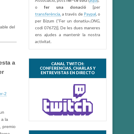
Associació, pots
fer-te soci
(
aquí
),
o
fer una donació
[per
transferència,
a través de
Paypal
, o
per Bizum (“Fer un donatiu»
,ONG,
able del
codi 07672)]. De les dues maneres
ens ajudes a mantenir la nostra
activitat.
esta a
CANAL TWITCH:
CONFERENCIAS, CHARLAS Y
er
ENTREVISTAS EN DIRECTO
er-2
 un
 a la
g, premio
oderna