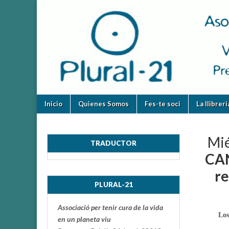
plural-
21.org
Skip
Main
Inicio
Quienes Somos
Fes-te soci
La llibrer
to
menu
content
Mié
TRADUCTOR
CAN
re
PLURAL-21
Associació per tenir cura de la vida
Los
en un planeta viu