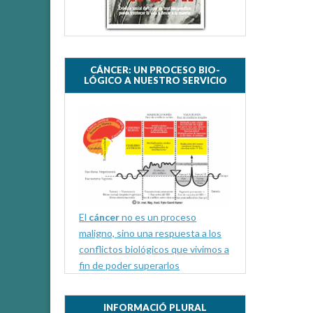
n
a
n
u
e
v
a
)
CÁNCER: UN PROCESO BIO-
LÓGICO A NUESTRO SERVICIO
El
cáncer
no es un proceso
maligno, sino una respuesta a los
conflictos biológicos que vivimos a
fin de poder superarlos
INFORMACIÓ PLURAL