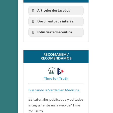
Artículos destacados
Documentos de interés
Industria farmacéutica
RECOMANEM /
RECOMENDAMOS
Time for Truth
Buscando la Verdad en Medicina
22 tutoriales publicados y editados
íntegramente en la web de ‘Time
for Truth’.