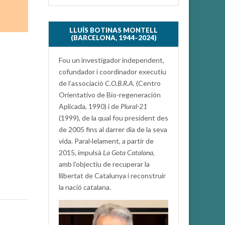
LLUÍS BOTINAS MONTELL
(BARCELONA, 1944–2024)
Fou un investigador independent,
cofundador i coordinador executiu
de l’associació
C.O.B.R.A.
(Centro
Orientativo de Bio-regeneración
Aplicada, 1990) i de
Plural-21
(1999), de la qual fou president des
de 2005 fins al darrer dia de la seva
vida. Paral·lelament, a partir de
2015, impulsà
La Gota Catalana,
amb l’objectiu de recuperar la
llibertat de Catalunya i reconstruir
la nació catalana.