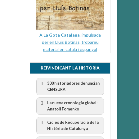
A
La Gota Catalana
, impulsada
per en Lluís Botinas, trobareu
material en català i espanyol
REIVINDICANT LA HISTÒRIA
300 historiadores denuncian
CENSURA
La nueva cronología global -
Anatoli Fomenko
Cicles de Recuperació de la
300 Historiadors denuncien al
Història de Catalunya
“Gobierno Español” per la censura
I Cicle Història i Censura