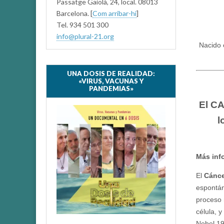
Passatge Gaiolà, 24, local. 08013
Barcelona. [
Com arribar-hi
]
Tel. 934 501 300
info@plural-21.org
Nacido 
UNA DOSIS DE REALIDAD:
«VIRUS, VACUNAS Y
PANDEMIAS»
El CA
l
Más inf
El
Cánce
espontán
proceso 
célula, 
Nobel 19