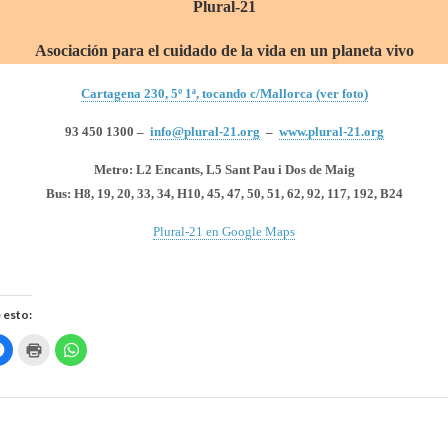
Plural-21
Asociación para el cuidado de la vida en un planeta vivo
Cartagena 230, 5º 1ª, tocando c/Mallorca (ver foto)
93 450 1300 –
info@plural-21.org
–
www.plural-21.org
Metro: L2 Encants, L5 Sant Pau i Dos de Maig
Bus: H8, 19, 20, 33, 34, H10, 45, 47, 50, 51, 62, 92, 117, 192, B24
Plural-21 en Google Maps
 esto:
H
H
H
a
a
a
z
z
z
c
c
c
l
l
l
i
i
i
c
c
c
p
p
p
a
a
a