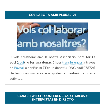
COL·LABORA AMB PLURAL-21
Si vols col·laborar amb la nostra Associació, pots
fer-te
soci
(
aquí
), o
fer una donació
[per
transferència,
a través
de
Paypal
, o per Bizum (“Fer un donatiu»
,ONG,
codi 07672)].
De les dues maneres ens ajudes a mantenir la nostra
activitat.
CANAL TWITCH: CONFERENCIAS, CHARLAS Y
ENTREVISTAS EN DIRECTO