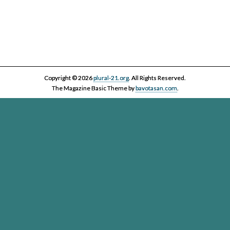
Copyright © 2026
plural-21.org
. All Rights Reserved.
The Magazine Basic Theme by
bavotasan.com
.
Esta página web, la asociación Plural 21 y sus miembros y colaboradores,
se comprometen con el ejercicio efectivo al derecho reconocido en el
artículo 20 de la Constitución Española a informar y a ser informados. Es
derecho de los ciudadanos acceder a toda la información disponible,
contrastarla y hacer uso de ella bajo su única y exclusiva responsabilidad
Plural-21. Asociación para el cuidado de la vida en un planeta
vivo
Passatge Gaiolà, 24, local
(Google Maps)
- 93 450 13 00 - 08013
Barcelona -
info@plural-21.org