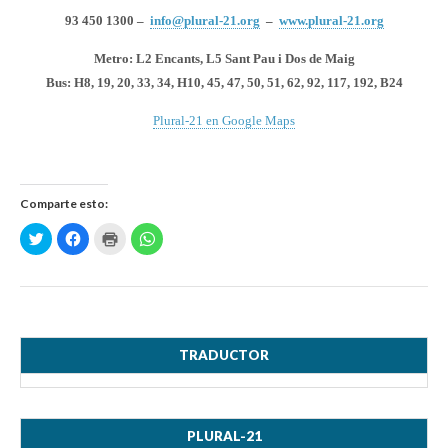
93 450 1300 –
info@plural-21.org
–
www.plural-21.org
Metro: L2 Encants, L5 Sant Pau i Dos de Maig
Bus: H8, 19, 20, 33, 34, H10, 45, 47, 50, 51, 62, 92, 117, 192, B24
Plural-21 en Google Maps
Comparte esto:
H
H
H
H
a
a
a
a
z
z
z
z
c
c
c
c
l
l
l
l
i
i
i
i
c
c
c
c
p
p
p
p
a
a
a
a
r
r
r
r
a
a
a
a
TRADUCTOR
c
c
i
c
o
o
m
o
m
m
p
m
p
p
r
p
a
a
i
a
r
r
m
r
PLURAL-21
t
t
i
t