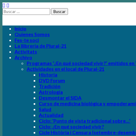
Buscar:
plural-21.org
Main
Skip
Inicio
to
Quienes Somos
menu
content
Fes-te soci
La llibreria de Plural-21
Activitats
Archivo
Programas
‘¿En qué sociedad vivir?’
emitidos en V
Actividades en el local de Plural-21
Historia
DVD Forum
Tradición
Astrología
Desmontar el SIDA
Curso de medicina biológica y empoderami
Salud
Actualidad
Ciclo:
‘Punto de vista tradicional sobre…’
Ciclo: ¿En qué sociedad vivir?
Cicle Història i Censura (setembre-desemb