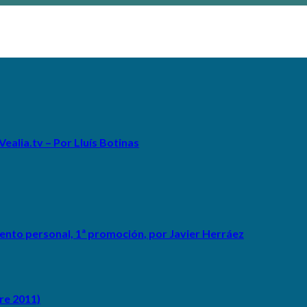
ealia.tv – Por Lluís Botinas
ento personal, 1ª promoción
, por Javier Herráez
re 2011)