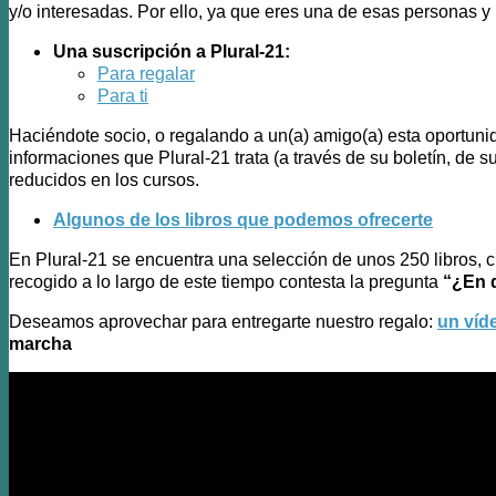
y/o interesadas. Por ello, ya que eres una de esas personas y
Una suscripción a Plural-21:
Para regalar
Para ti
Haciéndote socio, o regalando a un(a) amigo(a) esta oportunid
informaciones que Plural-21 trata (a través de su boletín, de su
reducidos en los cursos.
Algunos de los libros que podemos ofrecerte
En Plural-21 se encuentra una selección de unos 250 libros, c
recogido a lo largo de este tiempo contesta la pregunta
“¿En 
Deseamos aprovechar para entregarte nuestro regalo:
un víd
marcha