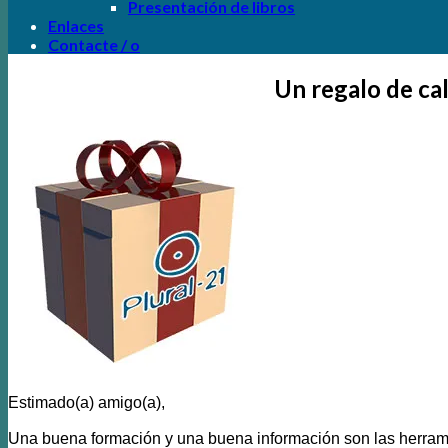
Presentación de libros
Enlaces
Contacte / o
Un regalo de ca
Estimado(a) amigo(a),
Una buena formación y una buena información son las herrami