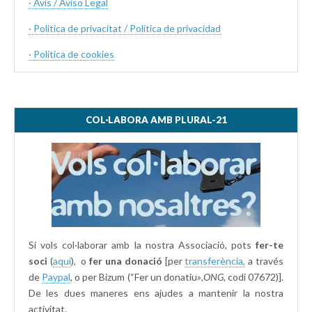
· Avís / Aviso Legal
· Politica de privacitat / Política de privacidad
·
Política de cookies
COL·LABORA AMB PLURAL-21
Si vols col·laborar amb la nostra Associació, pots
fer-te
soci
(
aquí
), o
fer una donació
[per
transferència,
a través
de
Paypal
, o per Bizum (“Fer un donatiu»
,ONG,
codi 07672)].
De les dues maneres ens ajudes a mantenir la nostra
activitat.