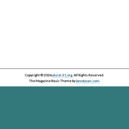
Copyright © 2026
plural-21.org
. All Rights Reserved.
The Magazine Basic Theme by
bavotasan.com
.
Esta página web, la asociación Plural 21 y sus miembros y colaboradores,
se comprometen con el ejercicio efectivo al derecho reconocido en el
artículo 20 de la Constitución Española a informar y a ser informados. Es
derecho de los ciudadanos acceder a toda la información disponible,
contrastarla y hacer uso de ella bajo su única y exclusiva responsabilidad