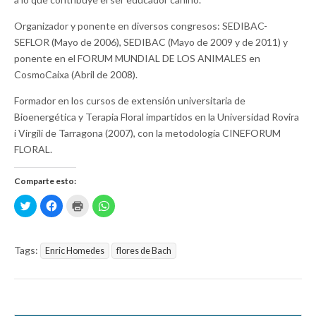
Organizador y ponente en diversos congresos: SEDIBAC-
SEFLOR (Mayo de 2006), SEDIBAC (Mayo de 2009 y de 2011) y
ponente en el FORUM MUNDIAL DE LOS ANIMALES en
CosmoCaixa (Abril de 2008).
Formador en los cursos de extensión universitaria de
Bioenergética y Terapia Floral impartidos en la Universidad Rovira
i Virgili de Tarragona (2007), con la metodología CINEFORUM
FLORAL.
Comparte esto:
H
H
H
H
a
a
a
a
z
z
z
z
c
c
c
c
l
l
l
l
i
i
i
i
Tags:
Enric Homedes
flores de Bach
c
c
c
c
p
p
p
p
a
a
a
a
r
r
r
r
a
a
a
a
c
c
i
c
o
o
m
o
m
m
p
m