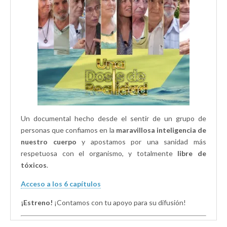
v
e
e
a
v
v
)
a
a
)
)
Un documental hecho desde el sentir de un grupo de
personas que confiamos en la
maravillosa inteligencia de
nuestro cuerpo
y apostamos por una sanidad más
respetuosa con el organismo, y totalmente
libre de
tóxicos
.
Acceso a los 6 capítulos
¡Estreno!
¡Contamos con tu apoyo para su difusión!