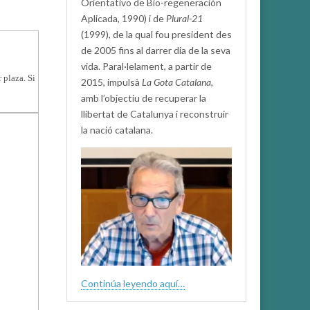
Orientativo de Bio-regeneración
Aplicada, 1990) i de
Plural-21
(1999), de la qual fou president des
de 2005 fins al darrer dia de la seva
vida. Paral·lelament, a partir de
 plaza. Si
2015, impulsà
La Gota Catalana,
amb l’objectiu de recuperar la
llibertat de Catalunya i reconstruir
la nació catalana.
Continúa leyendo aquí…