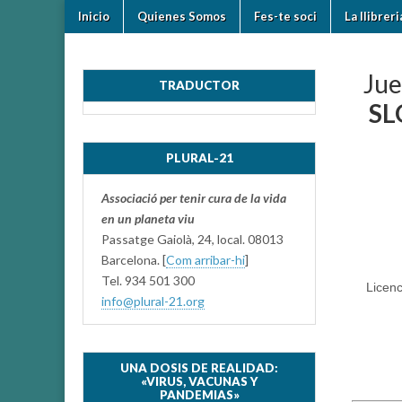
Skip
Main
Inicio
Quienes Somos
Fes-te soci
La llibrer
to
plural-
menu
content
21.org
Jue
TRADUCTOR
SL
PLURAL-21
Associació per tenir cura de la vida
en un planeta viu
Passatge Gaiolà, 24, local. 08013
Barcelona. [
Com arribar-hi
]
Tel. 934 501 300
Licenc
info@plural-21.org
UNA DOSIS DE REALIDAD:
«VIRUS, VACUNAS Y
PANDEMIAS»