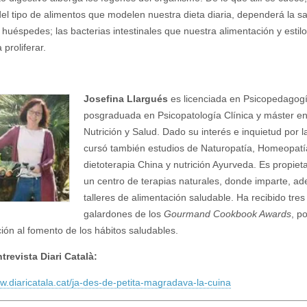
del tipo de alimentos que modelen nuestra dieta diaria, dependerá la s
 huéspedes; las bacterias intestinales que nuestra alimentación y estilo
proliferar.
Josefina Llargués
es licenciada en Psicopedagogí
posgraduada en Psicopatología Clínica y máster e
Nutrición y Salud. Dado su interés e inquietud por l
cursó también estudios de Naturopatía, Homeopatí
dietoterapia China y nutrición Ayurveda. Es propiet
un centro de terapias naturales, donde imparte, a
talleres de alimentación saludable. Ha recibido tres
galardones de los
Gourmand Cookbook Awards
, p
ción al fomento de los hábitos saludables.
trevista Diari Català:
ww.diaricatala.cat/ja-des-de-petita-magradava-la-cuina