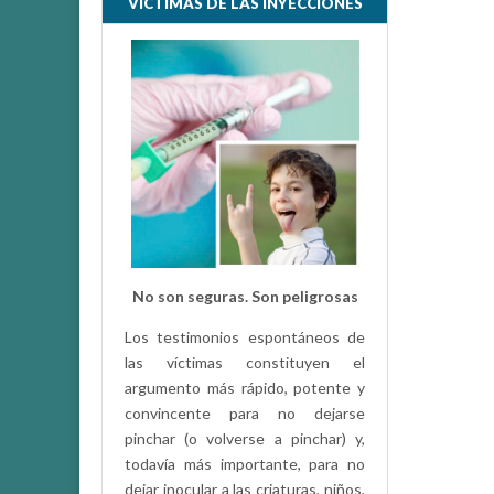
VÍCTIMAS DE LAS INYECCIONES
e
r
(
S
e
a
b
r
e
e
n
u
n
a
v
e
n
t
a
n
a
n
No son seguras. Son peligrosas
u
e
v
Los testimonios espontáneos de
a
)
las víctimas constituyen el
argumento más rápido, potente y
convincente para no dejarse
pinchar (o volverse a pinchar) y,
todavía más importante, para no
dejar inocular a las criaturas, niños,