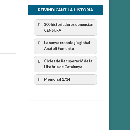
REIVINDICANT LA HISTÒRIA
300 historiadores denuncian
CENSURA
La nueva cronología global -
Anatoli Fomenko
Cicles de Recuperació de la
300 Historiadors denuncien al
Història de Catalunya
“Gobierno Español” per la censura
I Cicle Història i Censura
Memorial 1714
II Cicle Història i Censura
III Cicle Història i Censura
IV Cicle Història i Censura