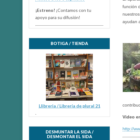
función 
¡Estreno!
¡Contamos con tu
nuestros
apoyo para su difusión!
ayudan a 
BOTIGA / TIENDA
contribu
Llibreria / Librería de plural 21
.
Video en
http://w
DESMUNTAR LA SIDA /
DESMONTAR EL SIDA