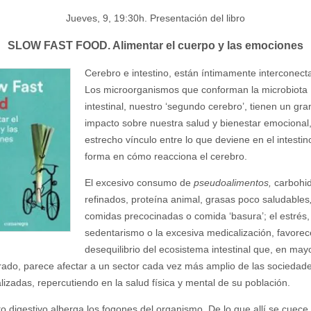
Jueves, 9, 19:30h. Presentación del libro
SLOW FAST FOOD. Alimentar el cuerpo y las emociones
Cerebro e intestino, están íntimamente interconect
Los microorganismos que conforman la microbiota
intestinal, nuestro ‘segundo cerebro’, tienen un gra
impacto sobre nuestra salud y bienestar emocional,
estrecho vínculo entre lo que deviene en el intestino
forma en cómo reacciona el cerebro.
El excesivo consumo de
pseudoalimentos,
carbohi
refinados, proteína animal, grasas poco saludables
comidas precocinadas o comida ‘basura’; el estrés,
sedentarismo o la excesiva medicalización, favorec
desequilibrio del ecosistema intestinal que, en may
ado, parece afectar a un sector cada vez más amplio de las sociedad
alizadas, repercutiendo en la salud física y mental de su población.
to digestivo alberga los fogones del organismo. De lo que allí se cuece