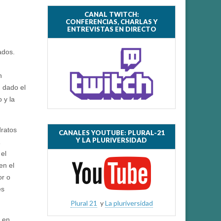
CANAL TWITCH:
CONFERENCIAS, CHARLAS Y
ENTREVISTAS EN DIRECTO
ados.
n
 dado el
 y la
dratos
CANALES YOUTUBE: PLURAL-21
Y LA PLURIVERSIDAD
,
 el
en el
or o
es
Plural 21
y
La pluriversidad
, en