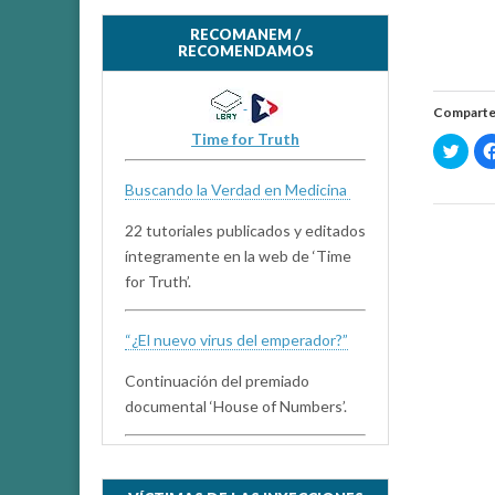
RECOMANEM /
RECOMENDAMOS
Comparte
Time for Truth
H
a
z
c
Buscando la Verdad en Medicina
l
i
c
22 tutoriales publicados y editados
p
a
íntegramente en la web de ‘Time
r
a
for Truth’.
c
o
m
p
“¿El nuevo virus del emperador?”
a
r
t
Continuación del premiado
i
r
documental ‘House of Numbers’.
e
n
T
w
i
t
t