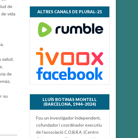
alud de
ALTRES CANALS DE PLURAL-21
 de vida
a,
n
a salud,
a,
aria de
demás,
or su
LLUÍS BOTINAS MONTELL
(BARCELONA, 1944–2024)
Fou un investigador independent,
cofundador i coordinador executiu
de l’associació
C.O.B.R.A.
(Centro