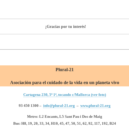
¡Gracias por tu interés!
Plural-21
Asociación para el cuidado de la vida en un planeta vivo
Cartagena 230, 5º 1ª, tocando c/Mallorca (ver foto)
93 450 1300 –
info@plural-21.org
–
www.plural-21.org
Metro: L2 Encants, L5 Sant Pau i Dos de Maig
Bus: H8, 19, 20, 33, 34, H10, 45, 47, 50, 51, 62, 92, 117, 192, B24