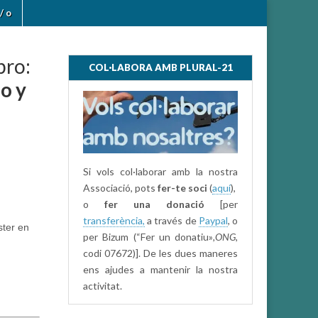
/ o
bro:
COL·LABORA AMB PLURAL-21
o y
Si vols col·laborar amb la nostra
Associació, pots
fer-te soci
(
aquí
),
o
fer una donació
[per
transferència,
a través de
Paypal
, o
ster en
per Bizum (“Fer un donatiu»
,ONG,
codi 07672)]. De les dues maneres
ens ajudes a mantenir la nostra
activitat.