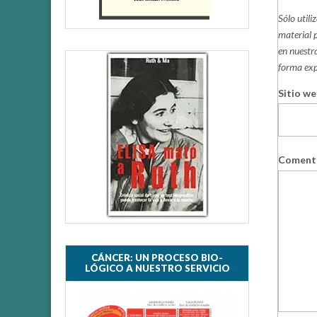
Sólo util
material 
en nuestra
forma exp
Sitio w
Coment
CÁNCER: UN PROCESO BIO-
LÓGICO A NUESTRO SERVICIO