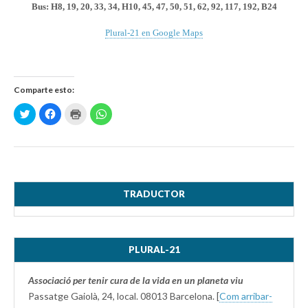
Bus:
H8, 19, 20, 33, 34, H10, 45, 47, 50, 51, 62, 92, 117, 192, B24
Plural-21 en Google Maps
Comparte esto:
H
H
H
H
a
a
a
a
z
z
z
z
c
c
c
c
l
l
l
l
i
i
i
i
c
c
c
c
p
p
p
p
a
a
a
a
r
r
r
r
a
a
a
a
TRADUCTOR
c
c
i
c
o
o
m
o
m
m
p
m
p
p
r
p
a
a
i
a
r
r
m
r
PLURAL-21
t
t
i
t
i
i
r
i
r
r
(
r
e
e
S
e
Associació per tenir cura de la vida en un planeta viu
n
n
e
n
T
F
a
W
Passatge Gaiolà, 24, local. 08013 Barcelona. [
Com arribar-
w
a
b
h