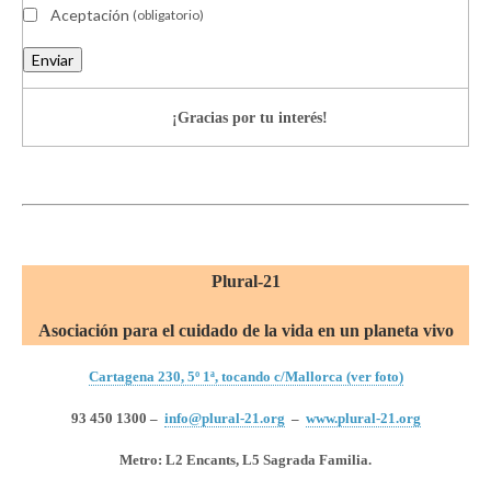
Aceptación
(obligatorio)
Enviar
¡Gracias por tu interés!
Plural-21
Asociación para el cuidado de la vida en un planeta vivo
Cartagena 230, 5º 1ª, tocando c/Mallorca (ver foto)
93 450 1300 –
info@plural-21.org
–
www.plural-21.org
Metro: L2 Encants, L5 Sagrada Familia.