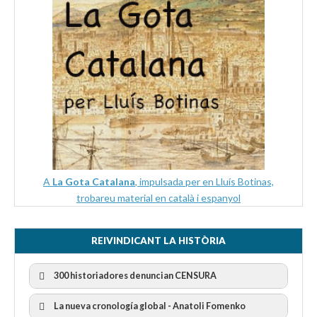
A
La Gota Catalana
, impulsada per en Lluís Botinas,
trobareu material en català i espanyol
REIVINDICANT LA HISTÒRIA
300 historiadores denuncian CENSURA
La nueva cronología global - Anatoli Fomenko