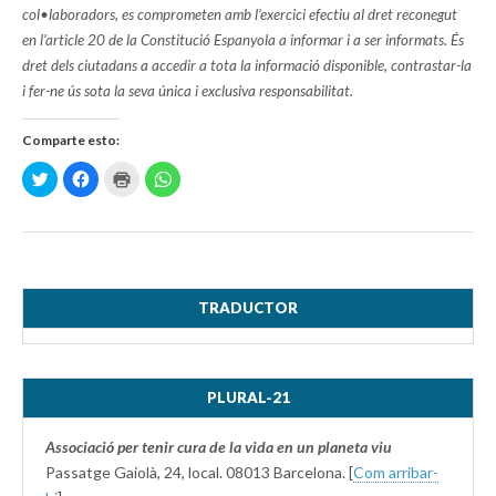
col•laboradors, es comprometen amb l’exercici efectiu al dret reconegut
en l’article 20 de la Constitució Espanyola a informar i a ser informats. És
dret dels ciutadans a accedir a tota la informació disponible, contrastar-la
i fer-ne ús sota la seva única i exclusiva responsabilitat.
Comparte esto:
H
H
H
H
a
a
a
a
z
z
z
z
c
c
c
c
l
l
l
l
i
i
i
i
c
c
c
c
p
p
p
p
a
a
a
a
r
r
r
r
a
a
a
a
TRADUCTOR
c
c
i
c
o
o
m
o
m
m
p
m
p
p
r
p
a
a
i
a
r
r
m
r
PLURAL-21
t
t
i
t
i
i
r
i
r
r
(
r
e
e
S
e
Associació per tenir cura de la vida en un planeta viu
n
n
e
n
T
F
a
W
Passatge Gaiolà, 24, local. 08013 Barcelona. [
Com arribar-
w
a
b
h
i
c
r
a