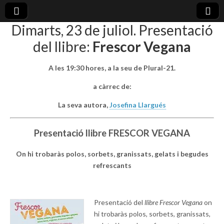
Dimarts, 23 de juliol. Presentació
plural-
del llibre:
Frescor Vegana
21.org
A les 19:30 hores, a la seu de Plural-21.
a càrrec de:
La seva autora,
Josefina Llargués
Presentació llibre FRESCOR VEGANA
On hi trobaràs polos, sorbets, granissats, gelats i begudes
refrescants
Presentació del
llibre Frescor Vegana
on
hi trobaràs polos, sorbets, granissats,