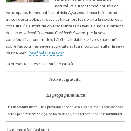
natural, va cursar també estudis de
naturopatia, homeopatia i nutrició Ayurveda. Imparteix xerrades
arreu i desenvolupa la seva activitat professional a la seva pròpia
consulta. És autora de diversos llibres i ha rebut quatre guardons
dels
International Gourmand Cookbook Awards
, per la seva
contribució al foment dels hàbits saludables. Si vols saber més
sobre l’autora i les seves activitats actuals, pots consultar la seva
pàgina web:
josefinallargues.cat
La presentació es realitzarà en català
Activitat gratuïta.
Es prega puntualitat
Es necessari
inscriu-re’s prèviament per a assegurar la realització de cada
acte i per a reservar plaça. Si ho desitges, pots fer servir aquest
formulari
:
Tu nombre (obligatorio)