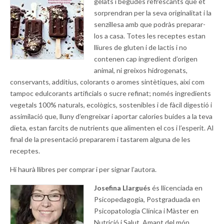
gelats i begudes refrescants que et
sorprendran per la seva originalitat i la
senzillesa amb que podràs preparar-
los a casa. Totes les receptes estan
lliures de gluten i de lactis i no
contenen cap ingredient d’origen
animal, ni greixos hidrogenats,
conservants, additius, colorants o aromes sintètiques, així com
tampoc edulcorants artificials o sucre refinat; només ingredients
vegetals 100% naturals, ecològics, sostenibles i de fàcil digestió i
assimilació que, lluny d’engreixar i aportar calories buides a la teva
dieta, estan farcits de nutrients que alimenten el cos i l’esperit. Al
final de la presentació prepararem i tastarem alguna de les
receptes.
Hi haurà llibres per comprar i per signar l’autora.
Josefina Llargués
és llicenciada en
Psicopedagogia, Postgraduada en
Psicopatologia Clínica i Màster en
Nutrició i Salut. Amant del món