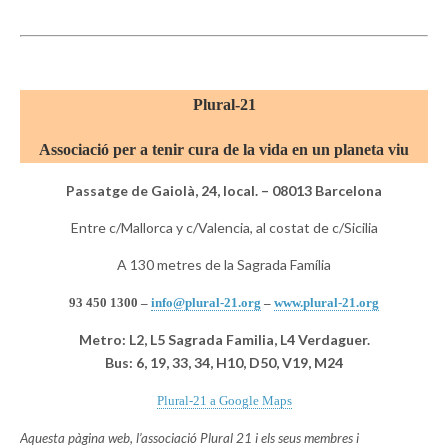
Plural-21
Associació per a tenir cura de la vida en un planeta viu
Passatge de Gaiolà, 24, local. – 08013 Barcelona
Entre c/Mallorca y c/Valencia, al costat de c/Sicilia
A 130 metres de la Sagrada Família
93 450 1300 –
info@plural-21.org
–
www.plural-21.org
Metro: L2, L5 Sagrada Familia, L4 Verdaguer.
Bus: 6, 19, 33, 34, H10, D50, V19, M24
Plural-21 a Google Maps
Aquesta pàgina web, l’associació Plural 21 i els seus membres i