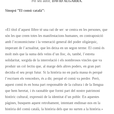
Pel seu autor,
DAVID ALGARRA.
Sinopsi ”El comú català”:
«El títol d’aquest llibre té una raó de ser: se centra en les persones, que
són les que creen totes les manifestacions humanes, en contraposició
amb l’economicisme i la veneració general del poder oligàrquic,
imperant de l’actualitat, que les deixa en un segon terme. El comú és
molt més que la suma dels veïns d’un lloc, és, també, l’estreta
solidaritat, sorgida de la interrelació i els nombrosos vincles que va
produir un col·lectiu que, al marge dels altres poders, en gran part
decidia el seu propi futur. Si la història no en parla massa és perquè
l’escriuen els vencedors, és a dir, perquè el comú va perdre. Però,
aquest comú és en bona part responsable de la cultura i de la llengua
que hem heretat, i és raonable que formi part del nostre patrimoni
històric cultural, expressió de la identitat d’un poble. En aquestes
pàgines, busquem aquest retrobament, intentant endinsar-nos en la
història del comú català, la història dels que no surten a la història.»