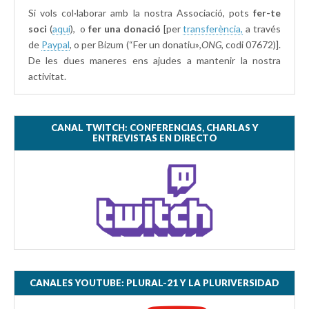
Si vols col·laborar amb la nostra Associació, pots
fer-te
soci
(
aquí
), o
fer una donació
[per
transferència,
a través
de
Paypal
, o per Bizum (“Fer un donatiu»
,ONG,
codi 07672)].
De les dues maneres ens ajudes a mantenir la nostra
activitat.
CANAL TWITCH: CONFERENCIAS, CHARLAS Y
ENTREVISTAS EN DIRECTO
CANALES YOUTUBE: PLURAL-21 Y LA PLURIVERSIDAD