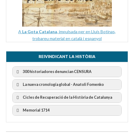
A
La Gota Catalana
, impulsada per en Lluís Botinas,
trobareu material en català i espanyol
REIVINDICANT LA HISTÒRIA
300 historiadores denuncian CENSURA
La nueva cronología global - Anatoli Fomenko
Cicles de Recuperació de la Història de Catalunya
300 Historiadors denuncien al “Gobierno Español” per la
censura
I Cicle Història i Censura
Memorial 1714
II Cicle Història i Censura
III Cicle Història i Censura