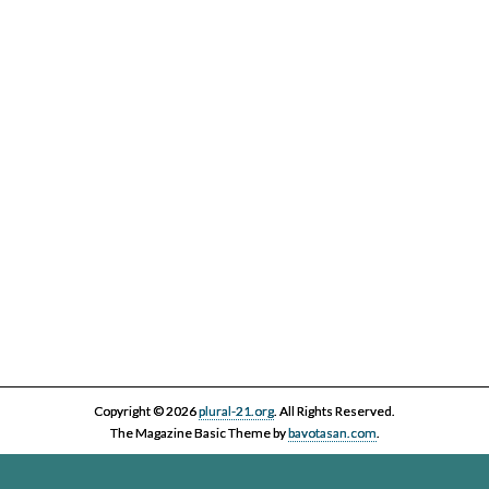
IV Cicle Història i Censura
Copyright © 2026
plural-21.org
. All Rights Reserved.
The Magazine Basic Theme by
bavotasan.com
.