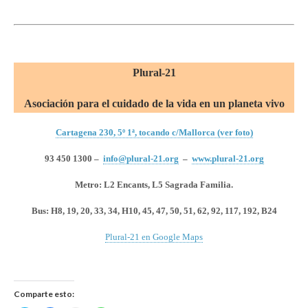
Plural-21
Asociación para el cuidado de la vida en un planeta vivo
Cartagena 230, 5º 1ª, tocando c/Mallorca (ver foto)
93 450 1300 –
info@plural-21.org
–
www.plural-21.org
Metro: L2 Encants, L5 Sagrada Familia.
Bus:
H8, 19, 20, 33, 34, H10, 45, 47, 50, 51, 62, 92, 117, 192, B24
Plural-21 en Google Maps
Comparte esto: