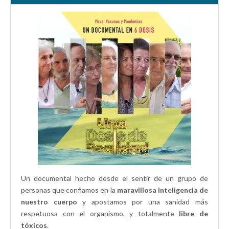
n
e
a
e
u
n
n
n
n
u
u
u
a
n
e
n
v
a
v
a
e
v
a
v
n
e
)
e
t
n
n
a
t
t
n
a
a
a
n
n
n
a
a
u
n
n
e
u
u
v
e
e
a
v
v
)
a
a
)
)
Un documental hecho desde el sentir de un grupo de
personas que confiamos en la
maravillosa inteligencia de
nuestro cuerpo
y apostamos por una sanidad más
respetuosa con el organismo, y totalmente
libre de
tóxicos
.