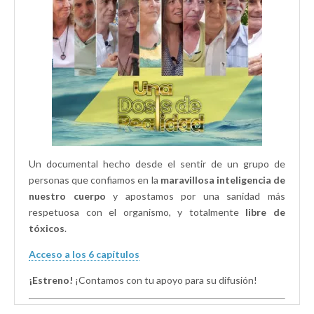
a
n
n
n
a
a
u
n
n
e
u
u
v
e
e
a
v
v
)
a
a
)
)
Un documental hecho desde el sentir de un grupo de
personas que confiamos en la
maravillosa inteligencia de
nuestro cuerpo
y apostamos por una sanidad más
respetuosa con el organismo, y totalmente
libre de
tóxicos
.
Acceso a los 6 capítulos
¡Estreno!
¡Contamos con tu apoyo para su difusión!