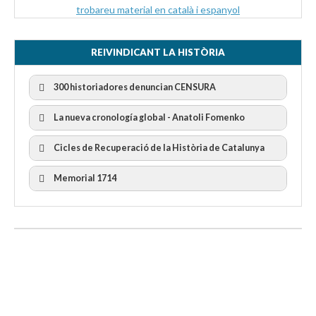
trobareu material en català i espanyol
REIVINDICANT LA HISTÒRIA
300 historiadores denuncian CENSURA
La nueva cronología global - Anatoli Fomenko
Cicles de Recuperació de la Història de Catalunya
300 Historiadors denuncien al “Gobierno Español” per la
censura
I Cicle Història i Censura
Memorial 1714
II Cicle Història i Censura
III Cicle Història i Censura
IV Cicle Història i Censura