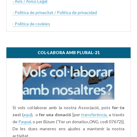
· Avís / Aviso Legal
· Politica de privacitat / Política de privacidad
·
Política de cookies
COL·LABORA AMB PLURAL-21
Si vols col·laborar amb la nostra Associació, pots
fer-te
soci
(
aquí
), o
fer una donació
[per
transferència,
a través
de
Paypal
, o per Bizum (“Fer un donatiu»
,ONG,
codi 07672)].
De les dues maneres ens ajudes a mantenir la nostra
activitat.