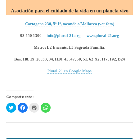
Asociación para el cuidado de la vida en un planeta vivo
Cartagena 230, 5º 1ª, tocando c/Mallorca (ver foto)
93 450 1300 –
info@plural-21.org
–
www.plural-21.org
Metro: L2 Encants, L5 Sagrada Familia.
Bus:
H8, 19, 20, 33, 34, H10, 45, 47, 50, 51, 62, 92, 117, 192, B24
Plural-21 en Google Maps
Comparte esto:
H
H
H
H
a
a
a
a
z
z
z
z
c
c
c
c
l
l
l
l
i
i
i
i
c
c
c
c
p
p
p
p
a
a
a
a