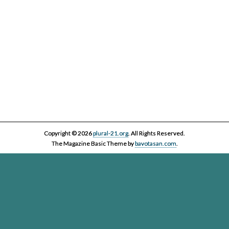
Copyright © 2026
plural-21.org
. All Rights Reserved.
The Magazine Basic Theme by
bavotasan.com
.
Esta página web, la asociación Plural 21 y sus miembros y colaboradores,
se comprometen con el ejercicio efectivo al derecho reconocido en el
artículo 20 de la Constitución Española a informar y a ser informados. Es
derecho de los ciudadanos acceder a toda la información disponible,
contrastarla y hacer uso de ella bajo su única y exclusiva responsabilidad