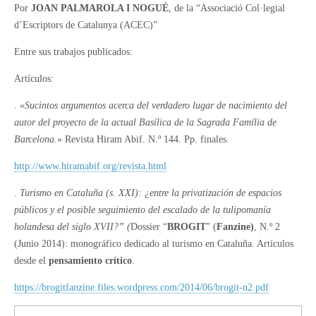
Por
JOAN PALMAROLA I NOGUÉ
, de la “Associació Col·legial
d’Escriptors de Catalunya (ACEC)”
Entre sus trabajos publicados:
Artículos:
. «
Sucintos argumentos acerca del verdadero lugar de nacimiento del
autor del proyecto de la actual Basílica de la Sagrada Família de
Barcelona.
» Revista Hiram Abif. N.º 144. Pp. finales.
http://www.hiramabif.org/revista.html
.
Turismo en Cataluña (s. XXI): ¿entre la privatización de espacios
públicos y el posible seguimiento del escalado de la tulipomanía
holandesa del siglo XVII?” (
Dossier “
BROGIT
” (
Fanzine)
, N.º 2
(Junio 2014): monográfico dedicado al turismo en Cataluña. Artículos
desde el
pensamiento crítico
.
https://brogitfanzine.files.wordpress.com/2014/06/brogit-n2.pdf