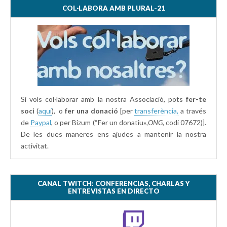
COL·LABORA AMB PLURAL-21
Si vols col·laborar amb la nostra Associació, pots
fer-te
soci
(
aquí
), o
fer una donació
[per
transferència,
a través
de
Paypal
, o per Bizum (“Fer un donatiu»
,ONG,
codi 07672)].
De les dues maneres ens ajudes a mantenir la nostra
activitat.
CANAL TWITCH: CONFERENCIAS, CHARLAS Y
ENTREVISTAS EN DIRECTO