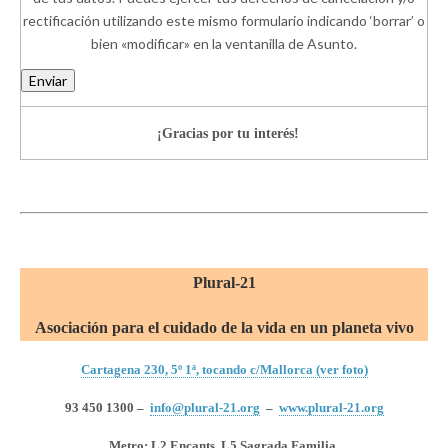
rectificación utilizando este mismo formulario indicando ‘borrar’ o
bien «modificar» en la ventanilla de Asunto.
Enviar
¡Gracias por tu interés!
Plural-21
Asociación para el cuidado de la vida en un planeta vivo
Cartagena 230, 5º 1ª, tocando c/Mallorca (ver foto)
93 450 1300 –
info@plural-21.org
–
www.plural-21.org
Metro: L2 Encants, L5 Sagrada Familia.