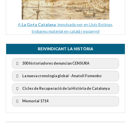
A
La Gota Catalana
, impulsada per en Lluís Botinas,
trobareu material en català i espanyol
REIVINDICANT LA HISTÒRIA
300 historiadores denuncian CENSURA
La nueva cronología global - Anatoli Fomenko
Cicles de Recuperació de la Història de Catalunya
300 Historiadors denuncien al “Gobierno Español” per la
censura
I Cicle Història i Censura
Memorial 1714
II Cicle Història i Censura
III Cicle Història i Censura