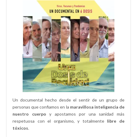
n
u
u
u
a
n
e
n
v
a
v
a
e
v
a
v
n
e
)
e
t
n
n
a
t
t
n
a
a
a
n
n
n
a
a
u
n
n
e
u
u
v
e
e
a
v
v
)
a
a
)
)
Un documental hecho desde el sentir de un grupo de
personas que confiamos en la
maravillosa inteligencia de
nuestro cuerpo
y apostamos por una sanidad más
respetuosa con el organismo, y totalmente
libre de
tóxicos
.