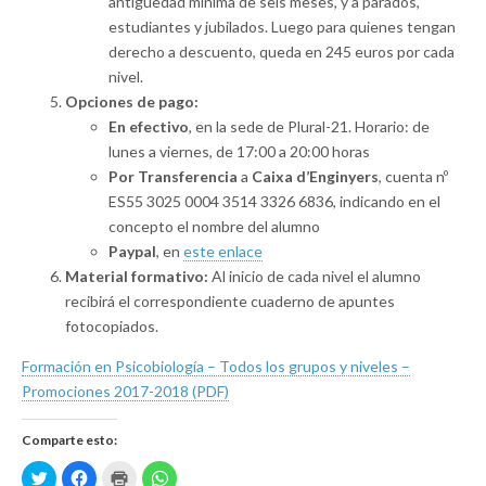
antigüedad mínima de seis meses, y a parados,
estudiantes y jubilados. Luego para quienes tengan
derecho a descuento, queda en 245 euros por cada
nivel.
Opciones de pago:
En efectivo
, en la sede de Plural-21. Horario: de
lunes a viernes, de 17:00 a 20:00 horas
Por Transferencia
a
Caixa d’Enginyers
, cuenta nº
ES55 3025 0004 3514 3326 6836, indicando en el
concepto el nombre del alumno
Paypal
, en
este enlace
Material formativo:
Al inicio de cada nivel el alumno
recibirá el correspondiente cuaderno de apuntes
fotocopiados.
Formación en Psicobiología – Todos los grupos y niveles –
Promociones 2017-2018 (PDF)
Comparte esto:
H
H
H
H