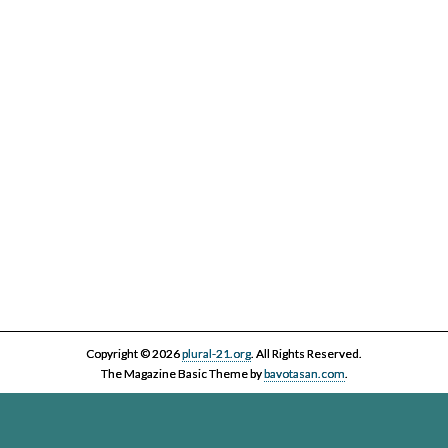
IV Cicle Història i Censura
Copyright © 2026
plural-21.org
. All Rights Reserved.
The Magazine Basic Theme by
bavotasan.com
.
Esta página web, la asociación Plural 21 y sus miembros y colaboradores,