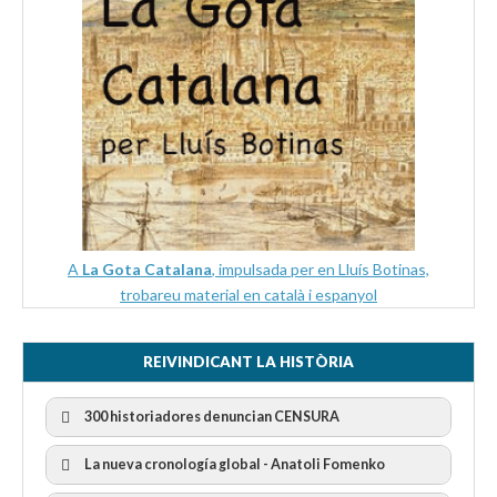
A
La Gota Catalana
, impulsada per en Lluís Botinas,
trobareu material en català i espanyol
REIVINDICANT LA HISTÒRIA
300 historiadores denuncian CENSURA
La nueva cronología global - Anatoli Fomenko