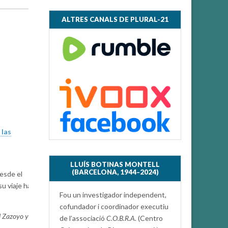
ALTRES CANALS DE PLURAL-21
las
LLUÍS BOTINAS MONTELL
(BARCELONA, 1944–2024)
esde el
u viaje hacia
Fou un investigador independent,
cofundador i coordinador executiu
l Zazoyo y
de l’associació
C.O.B.R.A.
(Centro