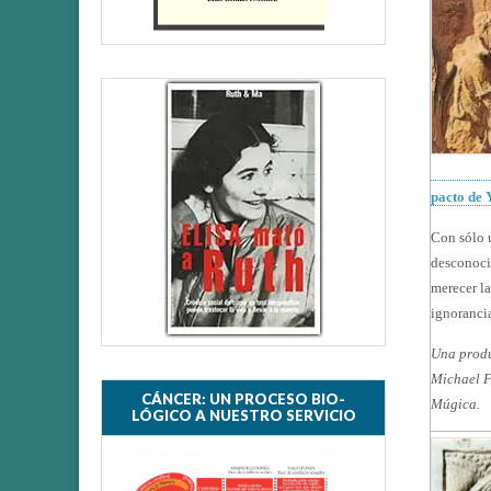
pacto de 
Con sólo 
desconoci
merecer la
ignorancia
Una produ
Michael F
CÁNCER: UN PROCESO BIO-
Múgica.
LÓGICO A NUESTRO SERVICIO