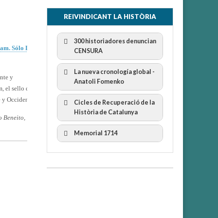
REIVINDICANT LA HISTÒRIA
300 historiadores denuncian
lam. Sólo Dios
CENSURA
La nueva cronología global -
ente y
Anatoli Fomenko
m, el sello de
e y Occidente.
Cicles de Recuperació de la
300 Historiadors denuncien al
Història de Catalunya
“Gobierno Español” per la censura
o Beneito,
I Cicle Història i Censura
Memorial 1714
II Cicle Història i Censura
III Cicle Història i Censura
IV Cicle Història i Censura