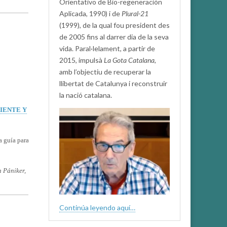
Orientativo de Bio-regeneración
Aplicada, 1990) i de
Plural-21
(1999), de la qual fou president des
de 2005 fins al darrer dia de la seva
vida. Paral·lelament, a partir de
2015, impulsà
La Gota Catalana,
amb l’objectiu de recuperar la
llibertat de Catalunya i reconstruir
la nació catalana.
IENTE Y
a guía para
n Pániker,
Continúa leyendo aquí…