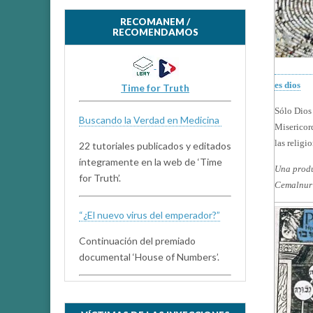
RECOMANEM /
RECOMENDAMOS
es dios
Time for Truth
Sólo Dios 
Buscando la Verdad en Medicina
Misericord
las religi
22 tutoriales publicados y editados
íntegramente en la web de ‘Time
Una produ
for Truth’.
Cemalnur 
“¿El nuevo virus del emperador?”
Continuación del premiado
documental ‘House of Numbers’.