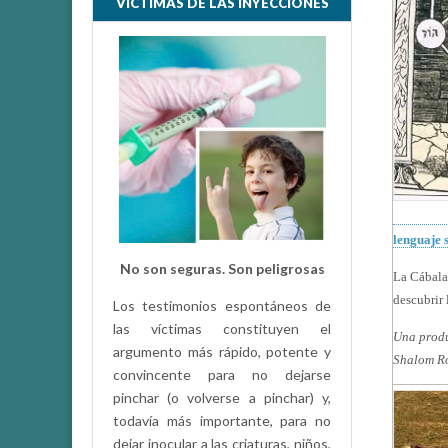
VÍCTIMAS DE LAS INYECCIONES
lenguaje 
No son seguras. Son peligrosas
La Cábala,
descubrir 
Los testimonios espontáneos de
las víctimas constituyen el
Una produ
argumento más rápido, potente y
Shalom Ro
convincente para no dejarse
pinchar (o volverse a pinchar) y,
todavía más importante, para no
dejar inocular a las criaturas, niños,