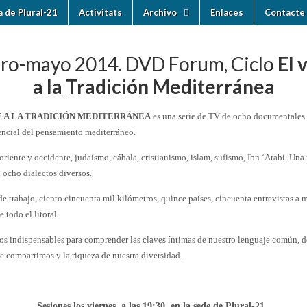
ia de Plural-21
Activitats
Archivo
Enlaces
Contacte 
ro-mayo 2014. DVD Forum, Ciclo
El 
a la Tradición Mediterránea
E A LA TRADICIÓN MEDITERRÁNEA
es una serie de TV de ocho documentales 
encial del pensamiento mediterráneo.
riente y occidente, judaísmo, cábala, cristianismo, islam, sufismo, Ibn ‘Arabi. Un
 ocho dialectos diversos.
de trabajo, ciento cincuenta mil kilómetros, quince países, cincuenta entrevistas a 
 todo el litoral.
os indispensables para comprender las claves íntimas de nuestro lenguaje común, d
e compartimos y la riqueza de nuestra diversidad.
Sesiones los viernes, a las 19:30, en la sede de Plural-21.