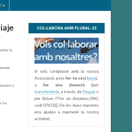
/ o
viaje
COL·LABORA AMB PLURAL-21
sobre la
a misma
Si vols col·laborar amb la nostra
Associació, pots
fer-te soci
(
aquí
),
o
fer una donació
[per
maestros y
transferència,
a través de
Paypal
, o
per Bizum (“Fer un donatiu»
,ONG,
e los
codi 07672)]. De les dues maneres
ens ajudes a mantenir la nostra
activitat.