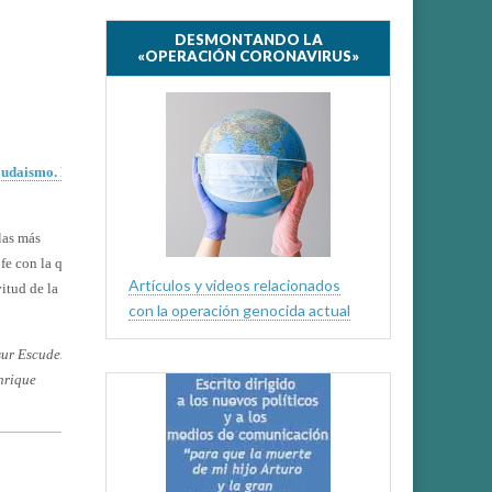
DESMONTANDO LA
«OPERACIÓN CORONAVIRUS»
Judaismo. El
las más
 fe con la que
Artículos y videos relacionados
vitud de la
con la operación genocida actual
sur Escudero,
nrique