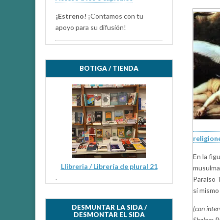
¡Estreno!
¡Contamos con tu
apoyo para su difusión!
BOTIGA / TIENDA
religion
En la fig
Llibreria / Librería de plural 21
musulman
.
Paraíso 
sí mismo
DESMUNTAR LA SIDA /
(
con inte
DESMONTAR EL SIDA
Shalom R