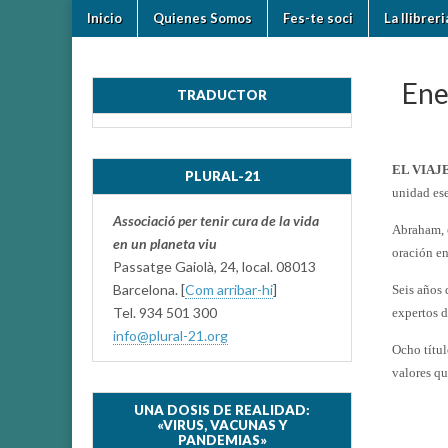
Skip
Main
Inicio
Quienes Somos
Fes-te soci
La llibrer
to
plural-
menu
content
21.org
Ene
TRADUCTOR
EL VIAJ
PLURAL-21
unidad es
Associació per tenir cura de la vida
Abraham, o
en un planeta viu
oración en
Passatge Gaiolà, 24, local. 08013
Barcelona. [
Com arribar-hi
]
Seis años 
Tel. 934 501 300
expertos de
info@plural-21.org
Ocho títul
valores qu
UNA DOSIS DE REALIDAD:
«VIRUS, VACUNAS Y
PANDEMIAS»