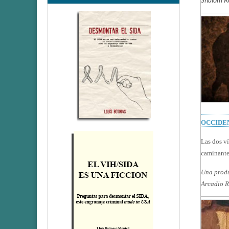
OCCIDENT
Las dos ví
caminantes
Una produ
Arcadio Ro