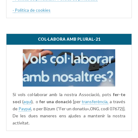
·
Política de cookies
COL·LABORA AMB PLURAL-21
Si vols col·laborar amb la nostra Associació, pots
fer-te
soci
(
aquí
), o
fer una donació
[per
transferència,
a través
de
Paypal
, o per Bizum (“Fer un donatiu»
,ONG,
codi 07672)].
De les dues maneres ens ajudes a mantenir la nostra
activitat.