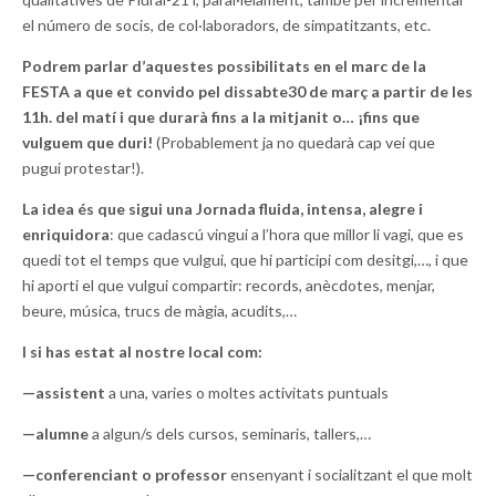
el número de socis, de col·laboradors, de simpatitzants, etc.
Podrem parlar d’aquestes possibilitats en el marc de la
FESTA a que et convido pel dissabte30 de març a partir de les
11h. del matí i que durarà fins a la mitjanit o… ¡fins que
vulguem que duri!
(Probablement ja no quedarà cap veí que
pugui protestar!).
La idea és que sigui una Jornada fluida, intensa, alegre i
enriquidora
: que cadascú vingui a l’hora que millor li vagi, que es
quedi tot el temps que vulgui, que hi participi com desitgi,…, i que
hi aporti el que vulgui compartir: records, anècdotes, menjar,
beure, música, trucs de màgia, acudits,…
I si has estat al nostre local com:
—assistent
a una, varies o moltes activitats puntuals
—alumne
a algun/s dels cursos, seminaris, tallers,…
—conferenciant o professor
ensenyant i socialitzant el que molt