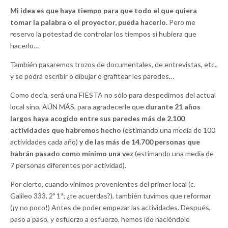
Mi idea es que haya tiempo para que todo el que quiera
tomar la palabra o el proyector, pueda hacerlo.
Pero me
reservo la potestad de controlar los tiempos si hubiera que
hacerlo…
También pasaremos trozos de documentales, de entrevistas, etc.,
y se podrá escribir o dibujar o grafitear les paredes…
Como decía, será una FIESTA no sólo para despedirnos del actual
local sino, AÚN MÁS, para agradecerle que
durante 21 años
largos haya acogido entre sus paredes más de 2.100
actividades que habremos hecho
(estimando una media de 100
actividades cada año)
y de las más de 14.700 personas que
habrán pasado como mínimo una vez
(estimando una media de
7 personas diferentes por actividad).
Por cierto, cuando vinimos provenientes del primer local (c.
Galileo 333, 2º 1ª; ¿te acuerdas?), también tuvimos que reformar
(¡y no poco!) Antes de poder empezar las actividades. Después,
paso a paso, y esfuerzo a esfuerzo, hemos ido haciéndole