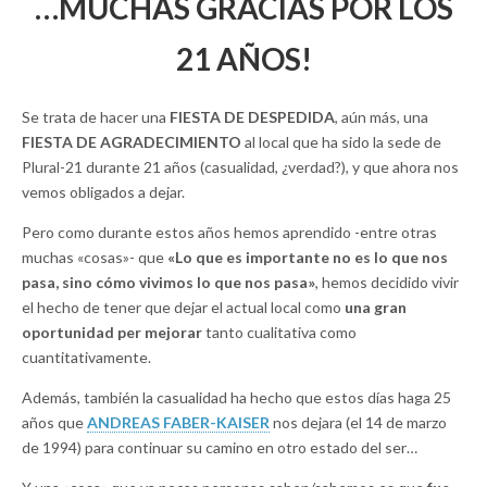
…MUCHAS GRACIAS POR LOS
21 AÑOS!
Se trata de hacer una
FIESTA DE DESPEDIDA
, aún más, una
FIESTA DE AGRADECIMIENTO
al local que ha sido la sede de
Plural-21 durante 21 años (casualidad, ¿verdad?), y que ahora nos
vemos obligados a dejar.
Pero como durante estos años hemos aprendido -entre otras
muchas «cosas»- que
«Lo que es importante no es lo que nos
pasa, sino cómo vivimos lo que nos pasa»
, hemos decidido vivir
el hecho de tener que dejar el actual local como
una gran
oportunidad per mejorar
tanto cualitativa como
cuantitativamente.
Además, también la casualidad ha hecho que estos días haga 25
años que
ANDREAS FABER-KAISER
nos dejara (el 14 de marzo
de 1994) para continuar su camino en otro estado del ser…