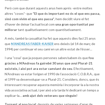
Però com que durant aquests anys hem aprés -entre moltes
altres “coses”- que
“El que és important no és el que ens passa,
sinó com vivim el que ens passa”
, hem decidit viure el fet
d’haver de deixar l’actual local com
una gran oportunitat per
millorar
tant qualitativament com quantitativament.
A més, també la casualitat ha fet que aquests dies faci 25 anys
que
N’ANDREAS FABER-KAISER
ens deixés (el 14 de març de
1994) per continuar el seu camí en un altre estat de l’ésser…
I una “cosa” que ja poques persones saben/sabem és que
fou
gràcies a N‘Andreas fa gairebé 30 anys que avui Plural-21
existeix, i així pot ara estar canviant de seu
. Efectivament,
N’Andreas va estar l’origen el 1990 de l’associació C.O.B.R.A., que
el 1999 va desenvolupar-se a Plural-21. Considero, doncs, que és
interessant recuperar aquesta memòria i incorporar-la a la nostra
vida associativa actual, i per això a la tarda hi dedicaré un temps a
explicar-la…
amb ajut dels veterans que vinguin!
Tornant al nou local
: després de varies setmanes d’anar de