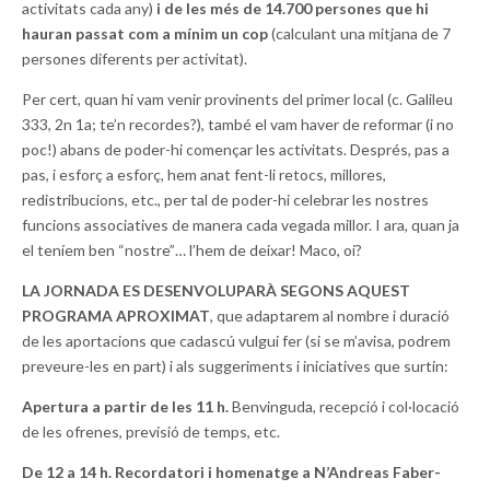
activitats cada any)
i de les més de 14.700 persones que hi
hauran passat com a mínim un cop
(calculant una mitjana de 7
persones diferents per activitat).
Per cert, quan hi vam venir provinents del primer local (c. Galileu
333, 2n 1a; te’n recordes?), també el vam haver de reformar (i no
poc!) abans de poder-hi començar les activitats. Després, pas a
pas, i esforç a esforç, hem anat fent-li retocs, millores,
redistribucions, etc., per tal de poder-hi celebrar les nostres
funcions associatives de manera cada vegada millor. I ara, quan ja
el teníem ben “nostre”… l’hem de deixar! Maco, oi?
LA JORNADA ES DESENVOLUPARÀ SEGONS AQUEST
PROGRAMA APROXIMAT
, que adaptarem al nombre i duració
de les aportacions que cadascú vulgui fer (si se m’avisa, podrem
preveure-les en part) i als suggeriments i iniciatives que surtin:
Apertura a partir de les 11 h.
Benvinguda, recepció i col·locació
de les ofrenes, previsió de temps, etc.
De 12 a 14 h. Recordatori i homenatge a N’Andreas Faber-