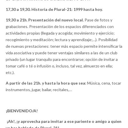
17,30 a 19,30. Historia de Plural-21: 1999 hasta hoy.
19,30 a 21h. Presentación del nuevo local.
Pase de fotos y
grabaciones. Presentación de los espacios diferenciados con
actividades propias (llegada y acogida; movimiento y ejercicio;
recogimiento y meditación; lectura y aprendizaje;…). Posibilidad
de nuevas prestaciones: tener más espacio permite intensificar la
vida asociativa y puede tener ventajas similares a las de un club
privado (un lugar tranquilo para encontrarse; opción de invitar a
tomar café o té o infusión o, incluso, tal vez, almuerzo en ella;
etc.).
A partir de las 21h. y hasta la hora que sea:
Música, cena, tocar
instrumentos, jugar, bailar, recitales,…
¡BIENVENIDO/A!
¡Ah!, ¡y aprovecha para invitar a ese pariente o amigo a quien
ya has hablado de Plural-21!