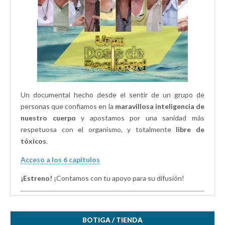
e
u
u
v
e
e
a
v
v
)
a
a
)
)
Un documental hecho desde el sentir de un grupo de
personas que confiamos en la
maravillosa inteligencia de
nuestro cuerpo
y apostamos por una sanidad más
respetuosa con el organismo, y totalmente
libre de
tóxicos
.
Acceso a los 6 capítulos
¡Estreno!
¡Contamos con tu apoyo para su difusión!
BOTIGA / TIENDA