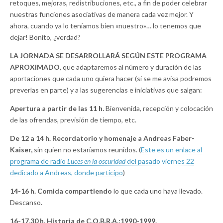
retoques, mejoras, redistribuciones, etc., a fin de poder celebrar
nuestras funciones asociativas de manera cada vez mejor. Y
ahora, cuando ya lo teníamos bien «nuestro»… lo tenemos que
dejar! Bonito, ¿verdad?
LA JORNADA SE DESARROLLARÁ SEGÚN ESTE PROGRAMA
APROXIMADO
, que adaptaremos al número y duración de las
aportaciones que cada uno quiera hacer (si se me avisa podremos
preverlas en parte) y a las sugerencias e iniciativas que salgan:
Apertura a partir de las 11 h.
Bienvenida, recepción y colocación
de las ofrendas, previsión de tiempo, etc.
De 12 a 14 h. Recordatorio y homenaje a Andreas Faber-
Kaiser,
sin quien no estaríamos reunidos. (
Este es un enlace al
programa de radio
Luces en la oscuridad
del pasado viernes 22
dedicado a Andreas, donde participo
)
14-16 h. Comida compartiendo
lo que cada uno haya llevado.
Descanso.
16-17,30 h. Historia de C.O.B.R.A.:1990-1999.