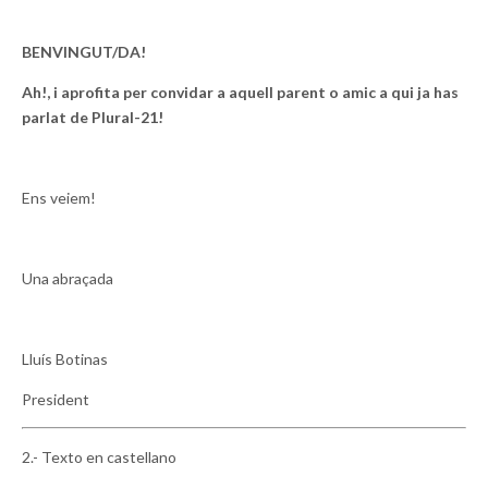
BENVINGUT/DA!
Ah!, i aprofita per convidar a aquell parent o amic a qui ja has
parlat de Plural-21!
Ens veiem!
Una abraçada
Lluís Botinas
President
2.- Texto en castellano