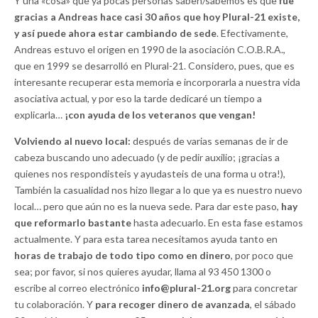
Y una «cosa» que ya pocas personas saben/sabemos es que
fue
gracias a Andreas hace casi 30 años que hoy Plural-21 existe,
y así puede ahora estar cambiando de sede
. Efectivamente,
Andreas estuvo el origen en 1990 de la asociación C.O.B.R.A.,
que en 1999 se desarrolló en Plural-21. Considero, pues, que es
interesante recuperar esta memoria e incorporarla a nuestra vida
asociativa actual, y por eso la tarde dedicaré un tiempo a
explicarla…
¡con ayuda de los veteranos que vengan!
Volviendo al nuevo local:
después de varias semanas de ir de
cabeza buscando uno adecuado (y de pedir auxilio; ¡gracias a
quienes nos respondisteis y ayudasteis de una forma u otra!),
También la casualidad nos hizo llegar a lo que ya es nuestro nuevo
local… pero que aún no es la nueva sede. Para dar este paso,
hay
que reformarlo bastante
hasta adecuarlo. En esta fase estamos
actualmente. Y para esta tarea necesitamos ayuda tanto en
horas de trabajo de todo tipo como en dinero
, por poco que
sea; por favor, si nos quieres ayudar, llama al 93 450 1300 o
escribe al correo electrónico
info@plural-21.org
para concretar
tu colaboración. Y
para recoger dinero de avanzada
, el sábado