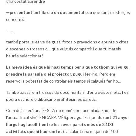
t’ha costat aprendre
—presentant un llibre o un documental teu
que tant d’esforços
concentra
—…
també porta, si et ve de gust, fotos o gravacions o apunts o cites
o escenes o trossos o… que vulguis compartir i que tu mateix
hauràs seleccionat!
La meva idea és que hi hagi temps per a que tothom qui vulgui
prendre la paraula o el projector, pugui fer-ho.
Però em
reservo la potestat de controlar els temps si calgués fer-ho…
També passarem trossos de documentals, d’entrevistes, etc. I es
podrà escriure o dibuixar o graffitejar les parets…
Com deia, serà una FESTA no només per acomiadar-nos de
l’actual local sinó, ENCARA MÉS,per agrair-li que
durant 21 anys
llargs hagi acollit entre les seves parets més de 2.100
activitats que hi haurem fet
(calculant una mitjana de 100