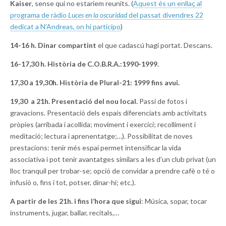
Kaiser
, sense qui no estaríem reunits. (
Aquest és un enllaç al
programa de ràdio
Luces en la oscuridad
del passat divendres 22
dedicat a N’Andreas, on hi participo
)
14-16 h. Dinar compartint
el que cadascú hagi portat. Descans.
16-17,30 h. Història de C.O.B.R.A.:1990-1999.
17,30 a 19,30h. Història de Plural-21: 1999 fins avui.
19,30 a 21h. Presentació del nou local.
Passi de fotos i
gravacions. Presentació dels espais diferenciats amb activitats
pròpies (arribada i acollida; moviment i exercici; recolliment i
meditació; lectura i aprenentatge;…). Possibilitat de noves
prestacions: tenir més espai permet intensificar la vida
associativa i pot tenir avantatges similars a les d’un club privat (un
lloc tranquil per trobar-se; opció de convidar a prendre cafè o té o
infusió o, fins i tot, potser, dinar-hi; etc.).
A partir de les 21h. i fins l’hora que sigui
: Música, sopar, tocar
instruments, jugar, ballar, recitals,…