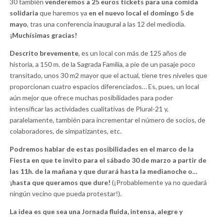
30 también
venderemos a 25 euros tickets para una comida
solidaria
que haremos ya
en el nuevo local el domingo 5 de
mayo
, tras una conferencia inaugural a las 12 del mediodía.
¡Muchísimas gracias!
Descrito brevemente
, es un local con más de 125 años de
historia, a 150 m. de la Sagrada Familia, a pie de un pasaje poco
transitado, unos 30 m2 mayor que el actual, tiene tres niveles que
proporcionan cuatro espacios diferenciados… Es, pues, un local
aún mejor que ofrece muchas posibilidades para poder
intensificar las actividades cualitativas de Plural-21 y,
paralelamente, también para incrementar el número de socios, de
colaboradores, de simpatizantes, etc.
Podremos hablar de estas posibilidades en el marco de la
Fiesta en que te invito para el sábado 30 de marzo a partir de
las 11h. de la mañana y que durará hasta la medianoche o…
¡hasta que queramos que dure!
(¡Probablemente ya no quedará
ningún vecino que pueda protestar!).
La idea es que sea una Jornada fluida, intensa, alegre y