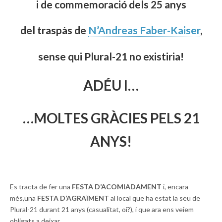
i de commemoració dels 25 anys
del traspàs de
N’Andreas Faber-Kaiser
,
sense qui Plural-21 no existiria!
ADÉU I…
…MOLTES GRÀCIES PELS 21
ANYS!
Es tracta de fer una
FESTA D’ACOMIADAMENT
i, encara
més,una
FESTA D’AGRAÏMENT
al local que ha estat la seu de
Plural-21 durant 21 anys (casualitat, oi?), i que ara ens veiem
obligats a deixar.