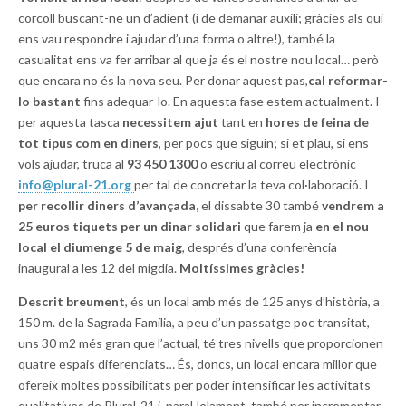
corcoll buscant-ne un d’adient (i de demanar auxili; gràcies als qui
ens vau respondre i ajudar d’una forma o altre!), també la
casualitat ens va fer arribar al que ja és el nostre nou local… però
que encara no és la nova seu. Per donar aquest pas,
cal reformar-
lo bastant
fins adequar-lo. En aquesta fase estem actualment. I
per aquesta tasca
necessitem ajut
tant en
hores de feina de
tot tipus com en diners
, per pocs que siguin; si et plau, si ens
vols ajudar, truca al
93 450 1300
o escriu al correu electrònic
info@plural-21.org
per tal de concretar la teva col·laboració. I
per recollir diners d’avançada,
el dissabte 30 també
vendrem a
25 euros tiquets per un dinar solidari
que farem ja
en el nou
local el diumenge 5 de maig
, després d’una conferència
inaugural a les 12 del migdia.
Moltíssimes gràcies!
Descrit breument
, és un local amb més de 125 anys d’història, a
150 m. de la Sagrada Família, a peu d’un passatge poc transitat,
uns 30 m2 més gran que l’actual, té tres nivells que proporcionen
quatre espais diferenciats… És, doncs, un local encara millor que
ofereix moltes possibilitats per poder intensificar les activitats
qualitatives de Plural-21 i, paral·lelament, també per incrementar