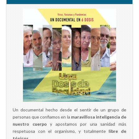
v
a
v
a
e
v
a
v
n
e
)
e
t
n
n
a
t
t
n
a
a
a
n
n
n
a
a
u
n
n
e
u
u
v
e
e
a
v
v
)
a
a
)
)
Un documental hecho desde el sentir de un grupo de
personas que confiamos en la
maravillosa inteligencia de
nuestro cuerpo
y apostamos por una sanidad más
respetuosa con el organismo, y totalmente
libre de
tóxicos
.