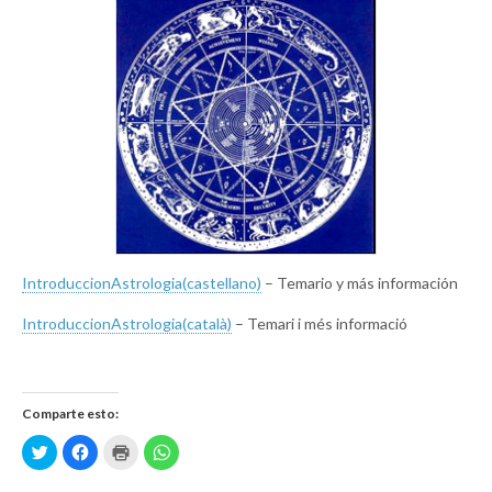
IntroduccionAstrologia(castellano)
– Temario y más información
IntroduccionAstrologia(català)
– Temari i més informació
Comparte esto:
H
H
H
H
a
a
a
a
z
z
z
z
c
c
c
c