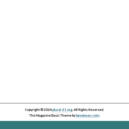
IV Cicle Història i Censura
Copyright © 2026
plural-21.org
. All Rights Reserved.
The Magazine Basic Theme by
bavotasan.com
.