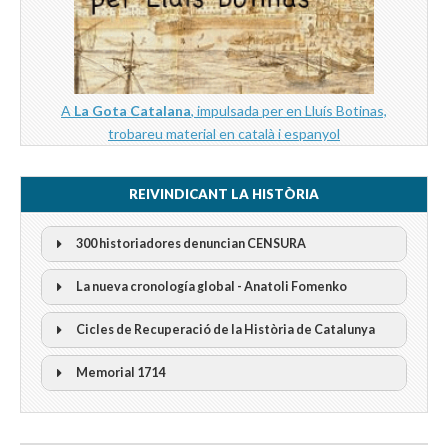
A
La Gota Catalana
, impulsada per en Lluís Botinas,
trobareu material en català i espanyol
REIVINDICANT LA HISTÒRIA
300 historiadores denuncian CENSURA
La nueva cronología global - Anatoli Fomenko
Cicles de Recuperació de la Història de Catalunya
300 Historiadors denuncien al “Gobierno Español” per la
censura
I Cicle Història i Censura
Memorial 1714
II Cicle Història i Censura
III Cicle Història i Censura