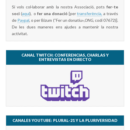
Si vols col·laborar amb la nostra Associació, pots
fer-te
soci
(
aquí
), o
fer una donació
[per
transferència,
a través
de
Paypal
, o per Bizum (“Fer un donatiu»
,ONG,
codi 07672)].
De les dues maneres ens ajudes a mantenir la nostra
activitat.
CANAL TWITCH: CONFERENCIAS, CHARLAS Y
ENTREVISTAS EN DIRECTO
CANALES YOUTUBE: PLURAL-21 Y LA PLURIVERSIDAD