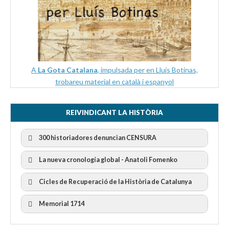
A
La Gota Catalana
, impulsada per en Lluís Botinas,
trobareu material en català i espanyol
REIVINDICANT LA HISTÒRIA
300 historiadores denuncian CENSURA
La nueva cronología global - Anatoli Fomenko
Cicles de Recuperació de la Història de Catalunya
300 Historiadors denuncien al “Gobierno Español” per la
censura
I Cicle Història i Censura
Memorial 1714
II Cicle Història i Censura