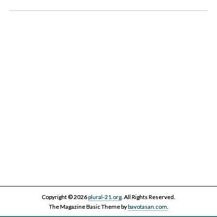
III Cicle Història i Censura
IV Cicle Història i Censura
Copyright © 2026
plural-21.org
. All Rights Reserved.
The Magazine Basic Theme by
bavotasan.com
.