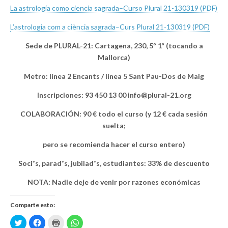
La astrología como ciencia sagrada–Curso Plural 21-130319 (PDF)
L’astrologia com a ciència sagrada–Curs Plural 21-130319 (PDF)
Sede de PLURAL-21: Cartagena, 230, 5º 1ª (tocando a
Mallorca)
Metro: línea 2 Encants / línea 5 Sant Pau-Dos de Maig
Inscripciones: 93 450 13 00
info@plural-21.org
COLABORACIÓN: 90 € todo el curso (y 12 € cada sesión
suelta;
pero se recomienda hacer el curso entero)
Soci*s, parad*s, jubilad*s, estudiantes: 33% de descuento
NOTA: Nadie deje de venir por razones económicas
Comparte esto:
H
H
H
H
a
a
a
a