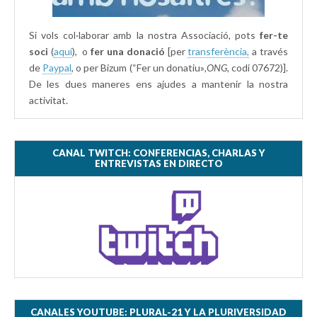
Si vols col·laborar amb la nostra Associació, pots
fer-te
soci
(
aquí
), o
fer una donació
[per
transferència,
a través
de
Paypal
, o per Bizum (“Fer un donatiu»
,ONG,
codi 07672)].
De les dues maneres ens ajudes a mantenir la nostra
activitat.
CANAL TWITCH: CONFERENCIAS, CHARLAS Y
ENTREVISTAS EN DIRECTO
CANALES YOUTUBE: PLURAL-21 Y LA PLURIVERSIDAD