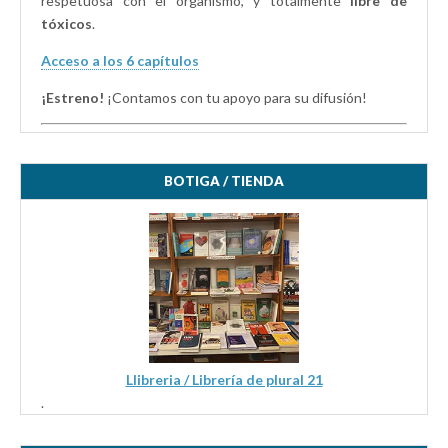
respetuosa con el organismo, y totalmente
libre de
tóxicos
.
Acceso a los 6 capítulos
¡Estreno!
¡Contamos con tu apoyo para su difusión!
BOTIGA / TIENDA
Llibreria / Librería de plural 21
.