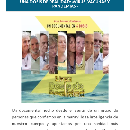
n
u
u
u
UNA DOSIS DE REALIDAD: «VIRUS, VACUNAS Y
a
n
e
n
PANDEMIAS»
v
a
v
a
e
v
a
v
n
e
)
e
t
n
n
a
t
t
n
a
a
a
n
n
n
a
a
u
n
n
e
u
u
v
e
e
a
v
v
)
a
a
)
)
Un documental hecho desde el sentir de un grupo de
personas que confiamos en la
maravillosa inteligencia de
nuestro cuerpo
y apostamos por una sanidad más