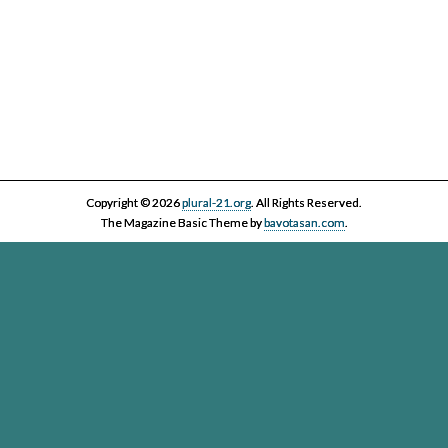
Copyright © 2026
plural-21.org
. All Rights Reserved.
The Magazine Basic Theme by
bavotasan.com
.
Esta página web, la asociación Plural 21 y sus miembros y colaboradores,
se comprometen con el ejercicio efectivo al derecho reconocido en el
artículo 20 de la Constitución Española a informar y a ser informados. Es
derecho de los ciudadanos acceder a toda la información disponible,
contrastarla y hacer uso de ella bajo su única y exclusiva responsabilidad
Plural-21. Asociación para el cuidado de la vida en un planeta
vivo