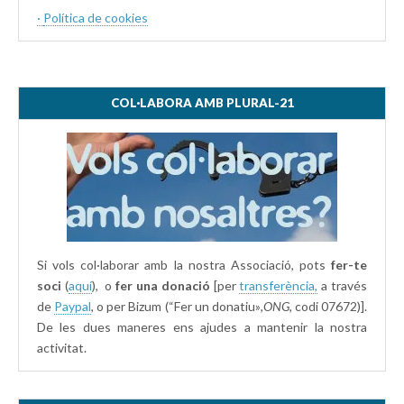
·
Política de cookies
COL·LABORA AMB PLURAL-21
Si vols col·laborar amb la nostra Associació, pots
fer-te
soci
(
aquí
), o
fer una donació
[per
transferència,
a través
de
Paypal
, o per Bizum (“Fer un donatiu»
,ONG,
codi 07672)].
De les dues maneres ens ajudes a mantenir la nostra
activitat.