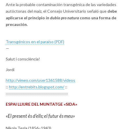
Ante la probable contaminación transgénica de las variedades
autóctonas del maíz, el Consejo Universitario señaló que
debe
aplicarse el principio
in dubio pro natura
como una forma de
precaución.
Transgénicos en el paraíso (PDF)
—
Salut i consciència!
Jordi
http://vimeo.com/user1361588/
videos
::
http://entrebits.blogspot.com/
::
::::::::::::::::::::::::::::::
::::::::::::::::::::::::
ESPAI LLIURE DEL MUNTATGE «SIDA»
«El present és d’ells; el futur és meu»
Nikola Tesla (1856–1943)