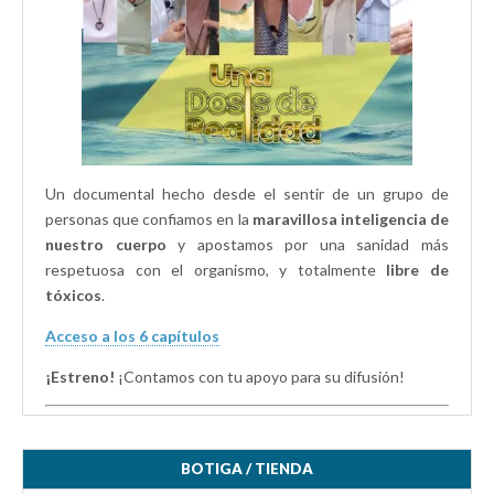
v
e
e
a
v
v
)
a
a
)
)
Un documental hecho desde el sentir de un grupo de
personas que confiamos en la
maravillosa inteligencia de
nuestro cuerpo
y apostamos por una sanidad más
respetuosa con el organismo, y totalmente
libre de
tóxicos
.
Acceso a los 6 capítulos
¡Estreno!
¡Contamos con tu apoyo para su difusión!
BOTIGA / TIENDA