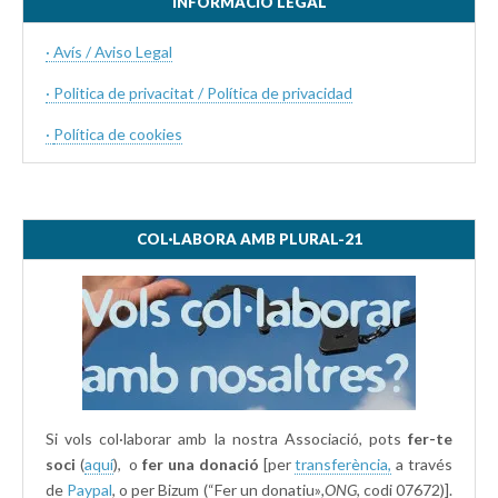
INFORMACIÓ LEGAL
· Avís / Aviso Legal
· Politica de privacitat / Política de privacidad
·
Política de cookies
COL·LABORA AMB PLURAL-21
Si vols col·laborar amb la nostra Associació, pots
fer-te
soci
(
aquí
), o
fer una donació
[per
transferència,
a través
de
Paypal
, o per Bizum (“Fer un donatiu»
,ONG,
codi 07672)].