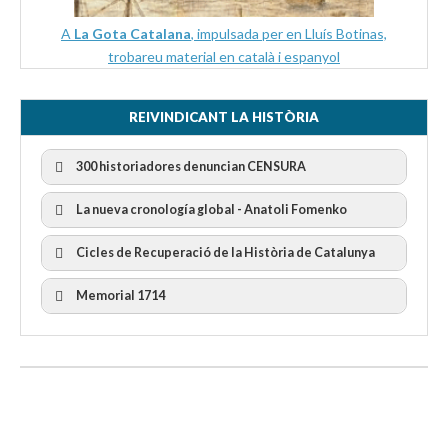
A
La Gota Catalana
, impulsada per en Lluís Botinas,
trobareu material en català i espanyol
REIVINDICANT LA HISTÒRIA
300 historiadores denuncian CENSURA
La nueva cronología global - Anatoli Fomenko
Cicles de Recuperació de la Història de Catalunya
300 Historiadors denuncien al “Gobierno Español” per la
censura
I Cicle Història i Censura
Memorial 1714
II Cicle Història i Censura
III Cicle Història i Censura
IV Cicle Història i Censura