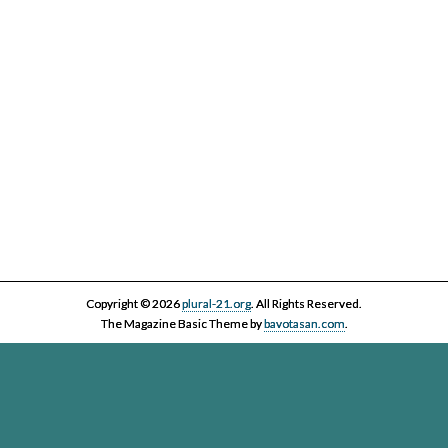
Copyright © 2026
plural-21.org
. All Rights Reserved.
The Magazine Basic Theme by
bavotasan.com
.
Esta página web, la asociación Plural 21 y sus miembros y colaboradores,
se comprometen con el ejercicio efectivo al derecho reconocido en el
artículo 20 de la Constitución Española a informar y a ser informados. Es
derecho de los ciudadanos acceder a toda la información disponible,