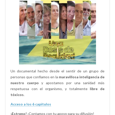
n
e
)
e
t
n
n
a
t
t
n
a
a
a
n
n
n
a
a
u
n
n
e
u
u
v
e
e
a
v
v
)
a
a
)
)
Un documental hecho desde el sentir de un grupo de
personas que confiamos en la
maravillosa inteligencia de
nuestro cuerpo
y apostamos por una sanidad más
respetuosa con el organismo, y totalmente
libre de
tóxicos
.
Acceso a los 6 capítulos
¡Estreno!
¡Contamos con tu apoyo para su difusión!