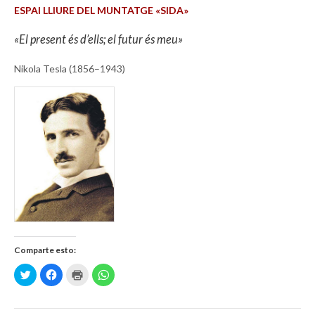
ESPAI LLIURE DEL MUNTATGE «SIDA»
«El present és d’ells; el futur és meu»
Nikola Tesla (1856–1943)
Comparte esto:
H
H
H
H
a
a
a
a
z
z
z
z
c
c
c
c
l
l
l
l
i
i
i
i