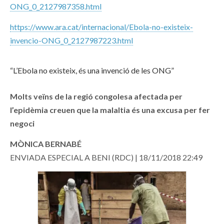
ONG_0_2127987358.html
https://www.ara.cat/internacional/Ebola-no-existeix-
invencio-ONG_0_2127987223.html
“L’Ebola no existeix, és una invenció de les ONG”
Molts veïns de la regió congolesa afectada per
l’epidèmia creuen que la malaltia és una excusa per fer
negoci
MÒNICA BERNABÉ
ENVIADA ESPECIAL A BENI (RDC) | 18/11/2018 22:49