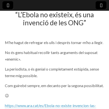
“L’Ebola no existeix, és una
plural-
invenció de les ONG”
21.org
M’he hagut de refregar els ulls i després tornar-m’ho a llegir.
No és gens habitual recollir tants arguments del suposat
«enemic».
La periodista, o és genial o completament estúpida, sense
terme mig possible.
Com gairebé sempre, em decanto per la segona possibilitat.
😉
https://www.ara.cat/es/Ebola-no-existe-invencion-las-