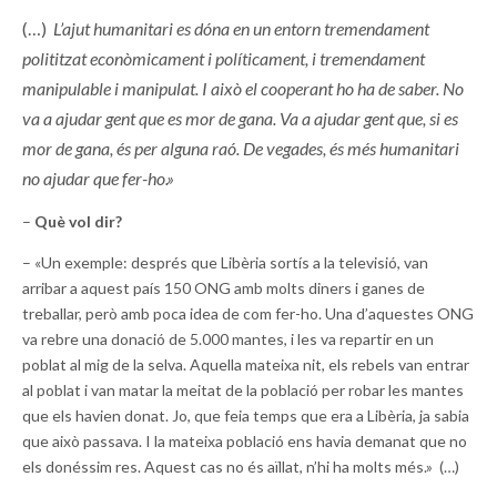
(…)
L’ajut humanitari es dóna en un entorn tremendament
polititzat econòmicament i políticament, i tremendament
manipulable i manipulat. I això el cooperant ho ha de saber. No
va a ajudar gent que es mor de gana. Va a ajudar gent que, si es
mor de gana, és per alguna raó. De vegades, és més humanitari
no ajudar que fer-ho.»
–
Què vol dir?
– «Un exemple: després que Libèria sortís a la televisió, van
arribar a aquest país 150 ONG amb molts diners i ganes de
treballar, però amb poca idea de com fer-ho. Una d’aquestes ONG
va rebre una donació de 5.000 mantes, i les va repartir en un
poblat al mig de la selva. Aquella mateixa nit, els rebels van entrar
al poblat i van matar la meitat de la població per robar les mantes
que els havien donat. Jo, que feia temps que era a Libèria, ja sabia
que això passava. I la mateixa població ens havia demanat que no
els donéssim res. Aquest cas no és aïllat, n’hi ha molts més.» (…)