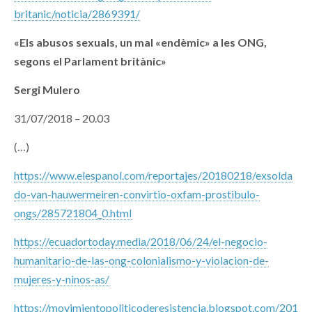
britanic/noticia/2869391/
«Els abusos sexuals, un mal «endèmic» a les ONG,
segons el Parlament britànic»
Sergi Mulero
31/07/2018 – 20.03
(…)
https://www.elespanol.com/reportajes/20180218/exsolda
do-van-hauwermeiren-convirtio-oxfam-prostibulo-
ongs/285721804_0.html
https://ecuadortoday.media/2018/06/24/el-negocio-
humanitario-de-las-ong-colonialismo-y-violacion-de-
mujeres-y-ninos-as/
https://movimientopoliticoderesistencia.blogspot.com/201