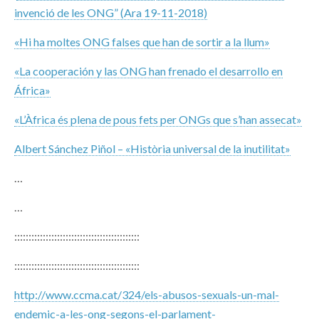
invenció de les ONG” (Ara 19-11-2018)
«Hi ha moltes ONG falses que han de sortir a la llum»
«La cooperación y las ONG han frenado el desarrollo en
África»
«L’Àfrica és plena de pous fets per ONGs que s’han assecat»
Albert Sánchez Piñol – «Història universal de la inutilitat»
…
…
::::::::::::::::::::::::::::::::::::::::::::
::::::::::::::::::::::::::::::::::::::::::::
http://www.ccma.cat/324/els-abusos-sexuals-un-mal-
endemic-a-les-ong-segons-el-parlament-