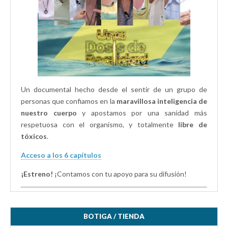
v
e
e
a
v
v
)
a
a
)
)
Un documental hecho desde el sentir de un grupo de
personas que confiamos en la
maravillosa inteligencia de
nuestro cuerpo
y apostamos por una sanidad más
respetuosa con el organismo, y totalmente
libre de
tóxicos
.
Acceso a los 6 capítulos
¡Estreno!
¡Contamos con tu apoyo para su difusión!
BOTIGA / TIENDA