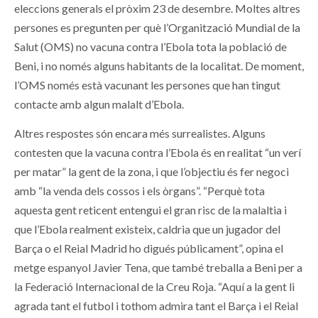
eleccions generals el pròxim 23 de desembre. Moltes altres
persones es pregunten per què l’Organització Mundial de la
Salut (OMS) no vacuna contra l’Ebola tota la població de
Beni, i no només alguns habitants de la localitat. De moment,
l’OMS només està vacunant les persones que han tingut
contacte amb algun malalt d’Ebola.
Altres respostes són encara més surrealistes. Alguns
contesten que la vacuna contra l’Ebola és en realitat “un verí
per matar” la gent de la zona, i que l’objectiu és fer negoci
amb “la venda dels cossos i els òrgans”. “Perquè tota
aquesta gent reticent entengui el gran risc de la malaltia i
que l’Ebola realment existeix, caldria que un jugador del
Barça o el Reial Madrid ho digués públicament”, opina el
metge espanyol Javier Tena, que també treballa a Beni per a
la Federació Internacional de la Creu Roja. “Aquí a la gent li
agrada tant el futbol i tothom admira tant el Barça i el Reial