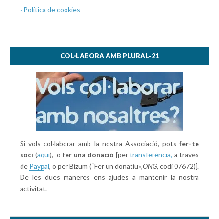
·
Política de cookies
COL·LABORA AMB PLURAL-21
Si vols col·laborar amb la nostra Associació, pots
fer-te
soci
(
aquí
), o
fer una donació
[per
transferència,
a través
de
Paypal
, o per Bizum (“Fer un donatiu»
,ONG,
codi 07672)].
De les dues maneres ens ajudes a mantenir la nostra
activitat.