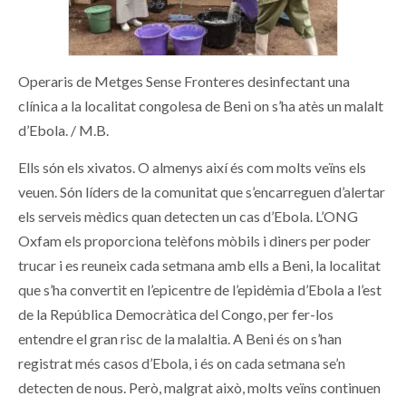
Operaris de Metges Sense Fronteres desinfectant una
clínica a la localitat congolesa de Beni on s’ha atès un malalt
d’Ebola. / M.B.
Ells són els xivatos. O almenys així és com molts veïns els
veuen. Són líders de la comunitat que s’encarreguen d’alertar
els serveis mèdics quan detecten un cas d’Ebola. L’ONG
Oxfam els proporciona telèfons mòbils i diners per poder
trucar i es reuneix cada setmana amb ells a Beni, la localitat
que s’ha convertit en l’epicentre de l’epidèmia d’Ebola a l’est
de la República Democràtica del Congo, per fer-los
entendre el gran risc de la malaltia. A Beni és on s’han
registrat més casos d’Ebola, i és on cada setmana se’n
detecten de nous. Però, malgrat això, molts veïns continuen