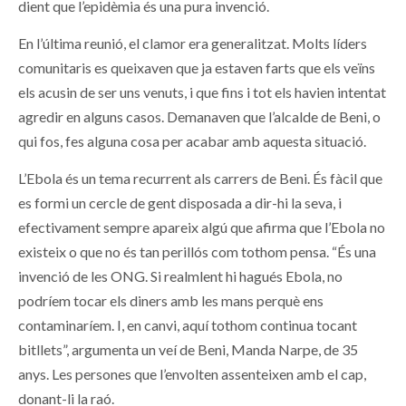
dient que l’epidèmia és una pura invenció.
En l’última reunió, el clamor era generalitzat. Molts líders
comunitaris es queixaven que ja estaven farts que els veïns
els acusin de ser uns venuts, i que fins i tot els havien intentat
agredir en alguns casos. Demanaven que l’alcalde de Beni, o
qui fos, fes alguna cosa per acabar amb aquesta situació.
L’Ebola és un tema recurrent als carrers de Beni. És fàcil que
es formi un cercle de gent disposada a dir-hi la seva, i
efectivament sempre apareix algú que afirma que l’Ebola no
existeix o que no és tan perillós com tothom pensa. “És una
invenció de les ONG. Si realmlent hi hagués Ebola, no
podríem tocar els diners amb les mans perquè ens
contaminaríem. I, en canvi, aquí tothom continua tocant
bitllets”, argumenta un veí de Beni, Manda Narpe, de 35
anys. Les persones que l’envolten assenteixen amb el cap,
donant-li la raó.