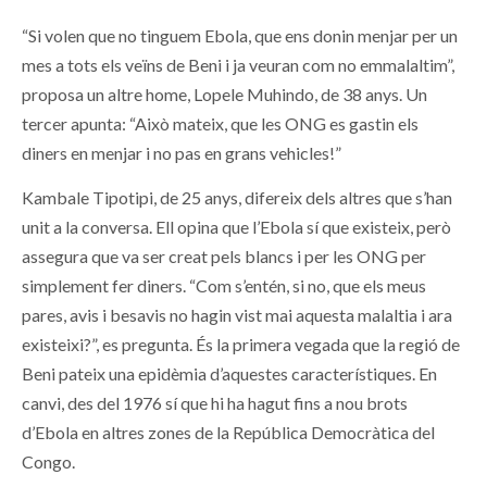
“Si volen que no tinguem Ebola, que ens donin menjar per un
mes a tots els veïns de Beni i ja veuran com no emmalaltim”,
proposa un altre home, Lopele Muhindo, de 38 anys. Un
tercer apunta: “Això mateix, que les ONG es gastin els
diners en menjar i no pas en grans vehicles!”
Kambale Tipotipi, de 25 anys, difereix dels altres que s’han
unit a la conversa. Ell opina que l’Ebola sí que existeix, però
assegura que va ser creat pels blancs i per les ONG per
simplement fer diners. “Com s’entén, si no, que els meus
pares, avis i besavis no hagin vist mai aquesta malaltia i ara
existeixi?”, es pregunta. És la primera vegada que la regió de
Beni pateix una epidèmia d’aquestes característiques. En
canvi, des del 1976 sí que hi ha hagut fins a nou brots
d’Ebola en altres zones de la República Democràtica del
Congo.