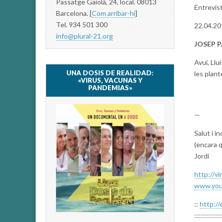
Passatge Gaiolà, 24, local. 08013
Entrevist
Barcelona. [
Com arribar-hi
]
Tel. 934 501 300
22.04.20
info@plural-21.org
JOSEP 
Avui, Llu
UNA DOSIS DE REALIDAD:
les plant
«VIRUS, VACUNAS Y
PANDEMIAS»
—
Salut i 
(encara q
Jordi
http://v
www.you
::
http://
::::::::::::::