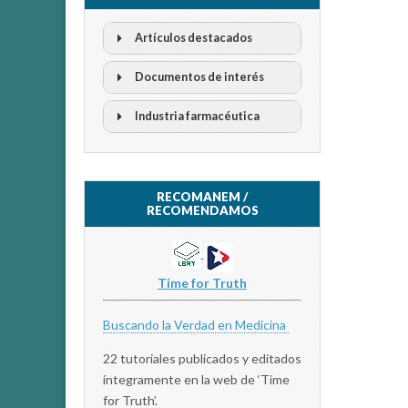
Artículos destacados
Documentos de interés
Industria farmacéutica
RECOMANEM /
RECOMENDAMOS
Time for Truth
Buscando la Verdad en Medicina
22 tutoriales publicados y editados
íntegramente en la web de ‘Time
for Truth’.