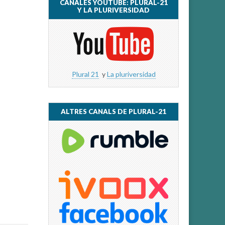
CANALES YOUTUBE: PLURAL-21
Y LA PLURIVERSIDAD
Plural 21
y
La pluriversidad
ALTRES CANALS DE PLURAL-21