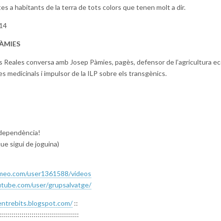
es a habitants de la terra de tots colors que tenen molt a dir.
14
PÀMIES
ís Reales conversa amb Josep Pàmies, pagès, defensor de l’agricultura ec
es medicinals i impulsor de la ILP sobre els transgènics.
independència!
ue sigui de joguina)
imeo.com/user1361588/
videos
tube.com/user/
grupsalvatge/
entrebits.blogspot.com/
::
::::::::::::::::
::::::::::::::::::::::::