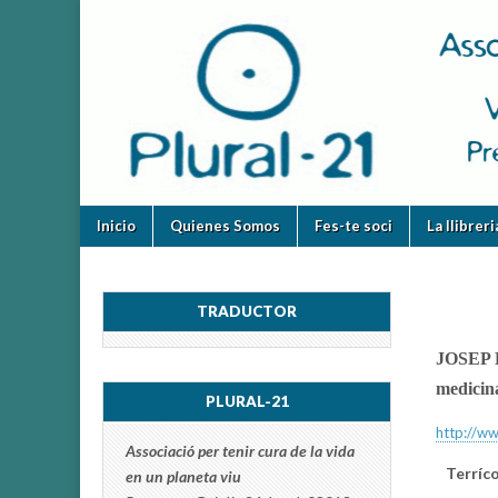
plural-
21.org
Skip
Main
Inicio
Quienes Somos
Fes-te soci
La llibrer
to
menu
content
TRADUCTOR
JOSEP P
medicina
PLURAL-21
http://ww
Associació per tenir cura de la vida
Terríc
en un planeta viu