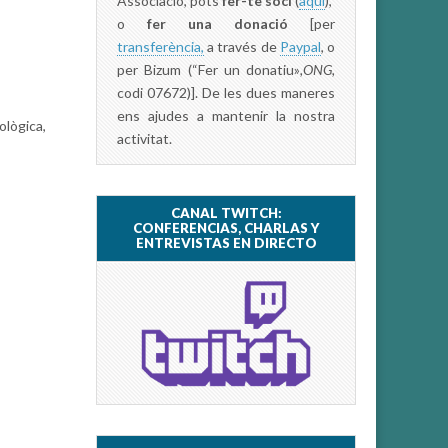
Associació, pots
fer-te soci
(
aquí
),
o
fer una donació
[per
transferència,
a través de
Paypal
, o
per Bizum (“Fer un donatiu»
,ONG,
codi 07672)]. De les dues maneres
ens ajudes a mantenir la nostra
ològica,
activitat.
CANAL TWITCH:
CONFERENCIAS, CHARLAS Y
ENTREVISTAS EN DIRECTO