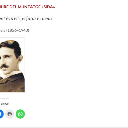
LIURE DEL MUNTATGE «SIDA»
nt és d’ells; el futur és meu»
esla (1856–1943)
 esto:
H
H
H
a
a
a
z
z
z
c
c
c
l
l
l