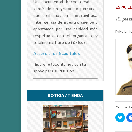
Un documental hecho desde el
ESPAI L
sentir de un grupo de personas
que confiamos en la
maravillosa
«El prese
inteligencia de nuestro cuerpo
y
apostamos por una sanidad más
Nikola T
respetuosa con el organismo, y
totalmente
libre de tóxicos
.
Acceso a los 6 capítulos
¡Estreno!
¡Contamos con tu
apoyo para su difusión!
BOTIGA / TIENDA
Comparte
H
a
z
c
l