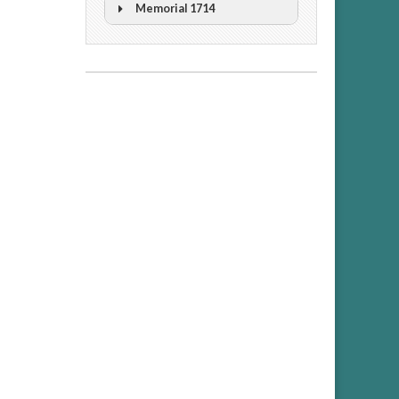
Memorial 1714
II Cicle Història i Censura
III Cicle Història i Censura
IV Cicle Història i Censura