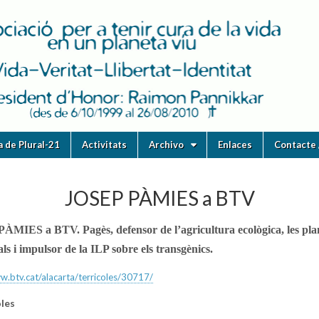
ia de Plural-21
Activitats
Archivo
Enlaces
Contacte 
JOSEP PÀMIES a BTV
ÀMIES a BTV. Pagès, defensor de l’agricult
ura ecològica, les pla
ls i impulsor de la ILP sobre els transgènic
s.
w.btv.cat/alacarta/
terricoles/30717/
oles