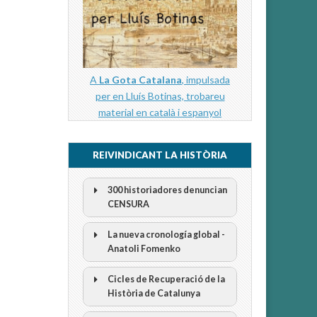
A
La Gota Catalana
, impulsada
per en Lluís Botinas, trobareu
material en català i espanyol
REIVINDICANT LA HISTÒRIA
300 historiadores denuncian
CENSURA
La nueva cronología global -
Anatoli Fomenko
Cicles de Recuperació de la
300 Historiadors denuncien al
Història de Catalunya
“Gobierno Español” per la censura
I Cicle Història i Censura