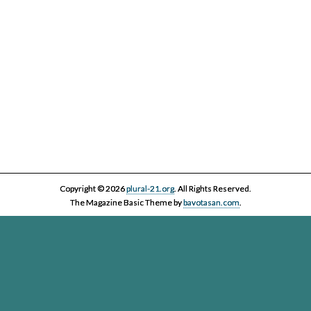
Copyright © 2026
plural-21.org
. All Rights Reserved.
The Magazine Basic Theme by
bavotasan.com
.
Esta página web, la asociación Plural 21 y sus miembros y colaboradores,
se comprometen con el ejercicio efectivo al derecho reconocido en el
artículo 20 de la Constitución Española a informar y a ser informados. Es
derecho de los ciudadanos acceder a toda la información disponible,
contrastarla y hacer uso de ella bajo su única y exclusiva responsabilidad