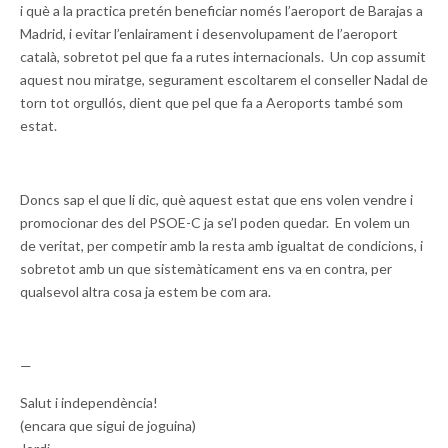
i què a la practica pretén beneficiar només l’aeroport de Barajas a
Madrid, i evitar l’enlairament i desenvolupament de l’aeroport
català, sobretot pel que fa a rutes internacionals. Un cop assumit
aquest nou miratge, segurament escoltarem el conseller Nadal de
torn tot orgullós, dient que pel que fa a Aeroports també som
estat.
Doncs sap el que li dic, què aquest estat que ens volen vendre i
promocionar des del PSOE-C ja se’l poden quedar. En volem un
de veritat, per competir amb la resta amb igualtat de condicions, i
sobretot amb un que sistemàticament ens va en contra, per
qualsevol altra cosa ja estem be com ara.
—
Salut i independència!
(encara que sigui de joguina)