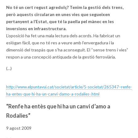
No té un cert regust agredolç? Tenim la gestió dels trens,
però aquests circularan en unes vies que segueixen
pertanyent a l’Estat, que té la paella pel mànec en les
inversions en infraestructura.
L’oposició ha fet una mala lectura dels acords. Ha fabricat un
eslògan fàcil, que no té res a veure amb l’envergadura i la
dimensió del traspàs que s’ha aconseguit. El “sense trens i vies”
respon a una concepció antiquada de la gestió ferroviària.
(…)
http://www.elpuntavui.cat/
societat/article/5-societat/
265347–renfe-
ha-entes-que-hi-
ha-un-canvi-damo-a-rodalies-.
html
“Renfe ha entès que hi ha un canvi d’amo a
Rodalies”
9 agost 2009