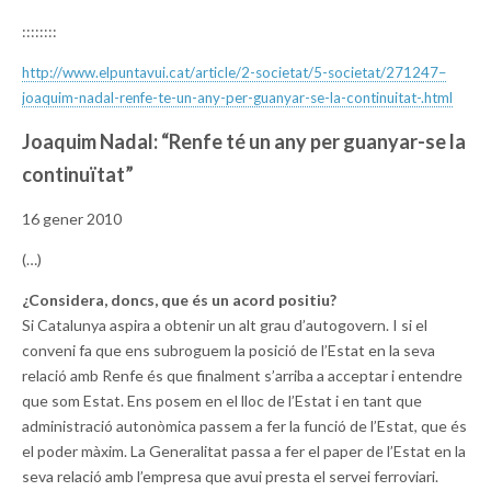
::::::::
http://www.elpuntavui.cat/
article/2-societat/5-societat/
271247–
joaquim-nadal-renfe-
te-un-any-per-guanyar-se-la-
continuitat-.html
Joaquim Nadal: “Renfe té un any per guanyar-se la
continuïtat”
16 gener 2010
(…)
¿Considera, doncs, que és un acord positiu?
Si Catalunya aspira a obtenir un alt grau d’autogovern. I si el
conveni fa que ens subroguem la posició de l’Estat en la seva
relació amb Renfe és que finalment s’arriba a acceptar i entendre
que som Estat. Ens posem en el lloc de l’Estat i en tant que
administració autonòmica passem a fer la funció de l’Estat, que és
el poder màxim. La Generalitat passa a fer el paper de l’Estat en la
seva relació amb l’empresa que avui presta el servei ferroviari.