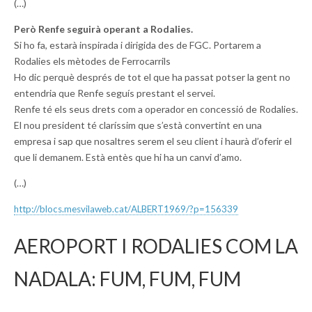
(…)
Però Renfe seguirà operant a Rodalies.
Si ho fa, estarà inspirada i dirigida des de FGC. Portarem a
Rodalies els mètodes de Ferrocarrils
Ho dic perquè després de tot el que ha passat potser la gent no
entendria que Renfe seguís prestant el servei.
Renfe té els seus drets com a operador en concessió de Rodalies.
El nou president té claríssim que s’està convertint en una
empresa i sap que nosaltres serem el seu client i haurà d’oferir el
que li demanem. Està entès que hi ha un canvi d’amo.
(…)
http://blocs.mesvilaweb.cat/
ALBERT1969/?p=156339
AEROPORT I RODALIES COM LA
NADALA: FUM, FUM, FUM