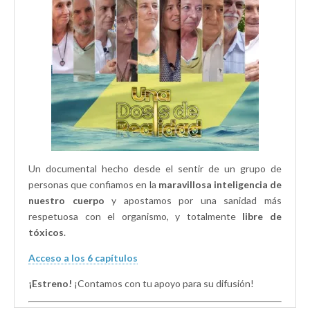
n
a
a
a
n
n
n
a
a
u
n
n
e
u
u
v
e
e
a
v
v
)
a
a
)
)
Un documental hecho desde el sentir de un grupo de
personas que confiamos en la
maravillosa inteligencia de
nuestro cuerpo
y apostamos por una sanidad más
respetuosa con el organismo, y totalmente
libre de
tóxicos
.
Acceso a los 6 capítulos
¡Estreno!
¡Contamos con tu apoyo para su difusión!