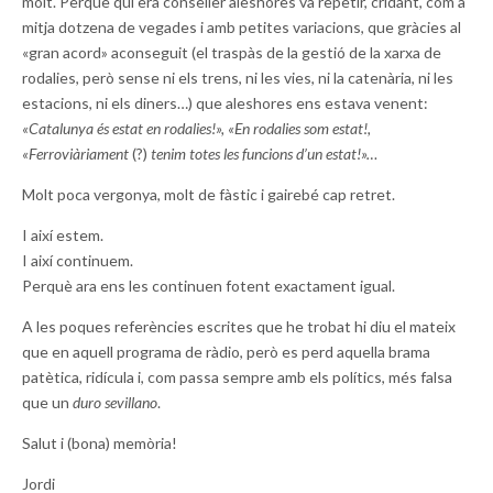
molt. Perquè qui era conseller aleshores va repetir, cridant, com a
mitja dotzena de vegades i amb petites variacions, que gràcies al
«gran acord» aconseguit (
el traspàs de
la gestió de la xarxa de
rodalies, però sense ni els trens, ni les vies, ni la catenària, ni les
estacions, ni els diners…) que aleshores ens estava venent:
«Catalunya és estat en rodalies!», «En rodalies som estat!,
«F
erroviàriament
(?)
t
enim totes les funcions d’un estat!»…
Molt poca vergonya, molt de fàstic i gairebé cap retret.
I així estem.
I així continuem.
Perquè ara ens les continuen fotent exactament igual.
A les poques referències escrites que he trobat hi diu el mateix
que en aquell programa de ràdio, però es perd aquella brama
patètica, ridícula i, com passa sempre amb els polítics, més falsa
que un
duro sevillano
.
Salut i (bona) memòria!
Jordi