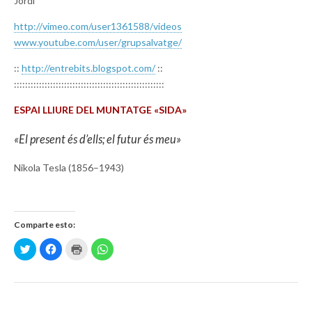
Jordi
http://vimeo.com/user1361588/
videos
www.youtube.com/user/
grupsalvatge/
::
http://entrebits.blogspot.com/
::
::::::::::::::::::::::::::::::
::::::::::::::::::::::::
ESPAI LLIURE DEL MUNTATGE «SIDA»
«El present és d’ells; el futur és meu»
Nikola Tesla (1856–1943)
Comparte esto:
H
H
H
H
a
a
a
a
z
z
z
z
c
c
c
c
l
l
l
l
i
i
i
i
c
c
c
c
p
p
p
p