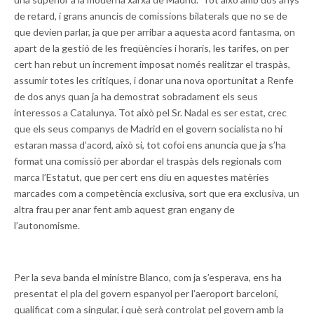
de retard, i grans anuncis de comissions bilaterals que no se de
que devien parlar, ja que per arribar a aquesta acord fantasma, on
apart de la gestió de les freqüències i horaris, les tarifes, on per
cert han rebut un increment imposat només realitzar el traspàs,
assumir totes les critiques, i donar una nova oportunitat a Renfe
de dos anys quan ja ha demostrat sobradament els seus
interessos a Catalunya. Tot això pel Sr. Nadal es ser estat, crec
que els seus companys de Madrid en el govern socialista no hi
estaran massa d’acord, això si, tot cofoi ens anuncia que ja s’ha
format una comissió per abordar el traspàs dels regionals com
marca l’Estatut, que per cert ens diu en aquestes matèries
marcades com a competència exclusiva, sort que era exclusiva, un
altra frau per anar fent amb aquest gran engany de
l’autonomisme.
Per la seva banda el ministre Blanco, com ja s’esperava, ens ha
presentat el pla del govern espanyol per l’aeroport barceloní,
qualificat com a singular, i què serà controlat pel govern amb la