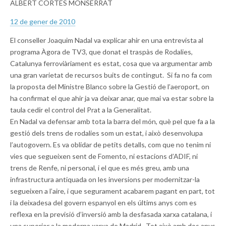
ALBERT CORTES MONSERRAT
12 de gener de 2010
El conseller Joaquim Nadal va explicar ahir en una entrevista al
programa Àgora de TV3, que donat el traspàs de Rodalies,
Catalunya ferroviàriament es estat, cosa que va argumentar amb
una gran varietat de recursos buits de contingut. Si fa no fa com
la proposta del Ministre Blanco sobre la Gestió de l’aeroport, on
ha confirmat el que ahir ja va deixar anar, que mai va estar sobre la
taula cedir el control del Prat a la Generalitat.
En Nadal va defensar amb tota la barra del món, què pel que fa a la
gestió dels trens de rodalies som un estat, i això desenvolupa
l’autogovern. Es va oblidar de petits detalls, com que no tenim ni
vies que segueixen sent de Fomento, ni estacions d’ADIF, ni
trens de Renfe, ni personal, i el que es més greu, amb una
infrastructura antiquada on les inversions per modernitzar-la
segueixen a l’aire, i que segurament acabarem pagant en part, tot
i la deixadesa del govern espanyol en els últims anys com es
reflexa en la previsió d’inversió amb la desfasada xarxa catalana, i
una superior a la moderna xarxa de Madrid. Tot això amb dos anys