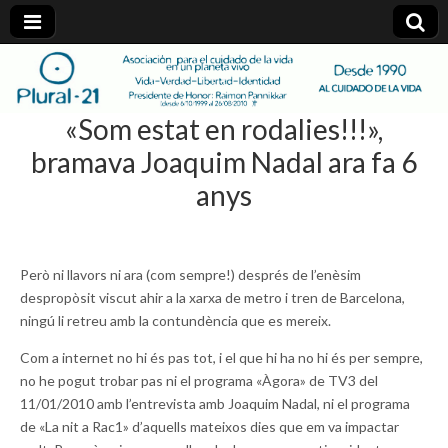
plural-
«Som estat en rodalies!!!»,
21.org
bramava Joaquim Nadal ara fa 6
anys
Però ni llavors ni ara (com sempre!) després de l’enèsim
despropòsit viscut ahir a la xarxa de metro i tren de Barcelona,
ningú li retreu amb la contundència que es mereix.
Com a internet no hi és pas tot, i el que hi ha no hi és per sempre,
no he pogut trobar pas ni el programa «Àgora» de TV3 del
11/01/2010 amb l’entrevista amb Joaquim Nadal, ni el programa
de «La nit a Rac1» d’aquells mateixos dies que em va impactar