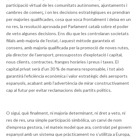
participació virtual de les comunitats autònomes, ajuntaments i
cambres de comerç, i on les decisions estratègiques es prendran
per majories qualificades, cosa que xoca frontalment i deixa en un
no res, la resolució aprovada pel Parlament català sobre el poder
de veto algunes decisions. Ens diu que les controlaran societats
filials amb majoria de l’estat, i aquest mètode garanteix el
consens, amb majoria qualificada per la promoció de noves rutes,
pla director de l’aeroport, pressupostos d’explotació i capital,
nous clients, contractes, franges horàries i preus i taxes. El
capital privat serà d’un 30 % de manera responsable, i tot això
garantirà l’eficiència econòmica i valor estratègic dels aeroports
espanyols, acabant amb l’advertència de mirar constructivament
cap al futur per evitar reclamacions dels partits polítics.
O sigui, què finalment, ni majoria determinant, ni dret a veto, ni
res de res, una simple participació simbòlica, un canvi de nom
d’empresa gestora, i el mateix model que ara, controlat pel govern
espanyol amb un sistema que pràcticament no s’utilitza a Europa,