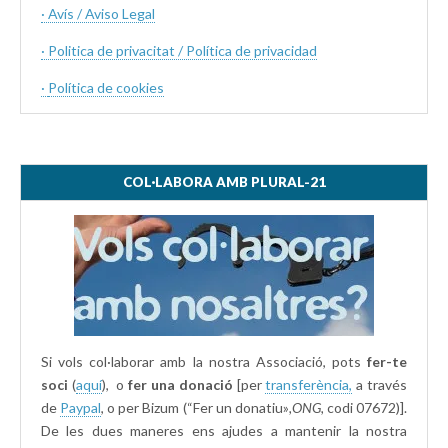
· Avís / Aviso Legal
· Politica de privacitat / Política de privacidad
·
Política de cookies
COL·LABORA AMB PLURAL-21
Si vols col·laborar amb la nostra Associació, pots
fer-te
soci
(
aquí
), o
fer una donació
[per
transferència,
a través
de
Paypal
, o per Bizum (“Fer un donatiu»
,ONG,
codi 07672)].
De les dues maneres ens ajudes a mantenir la nostra