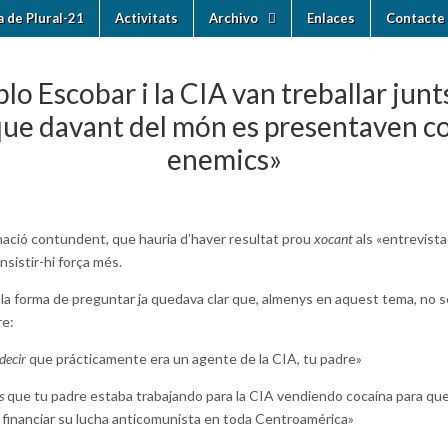
ia de Plural-21
Activitats
Archivo
Enlaces
Contacte 
lo Escobar i la CIA van treballar junt
que davant del món es presentaven 
enemics»
mació contundent, que hauria d’haver resultat prou
xocant
als «entrevist
nsistir-hi força més.
la forma de preguntar ja quedava clar que, almenys en aquest tema, no se
re:
decir
que prácticamente era un agente de la CIA, tu padre»
s
que tu padre estaba trabajando para la CIA vendiendo cocaína para que
 financiar su lucha anticomunista en toda Centroamérica»