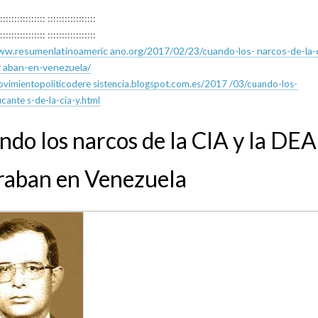
:::::::::::::::: :::::::::::::::::
:::::::::::::::: :::::::::::::::::
ww.resumenlatinoameric ano.org/2017/02/23/cuando-los- narcos-de-la-c
 aban-en-venezuela/
ovimientopoliticodere sistencia.blogspot.com.es/2017 /03/cuando-los-
icante s-de-la-cia-y.html
do los narcos de la CIA y la DEA
raban en Venezuela