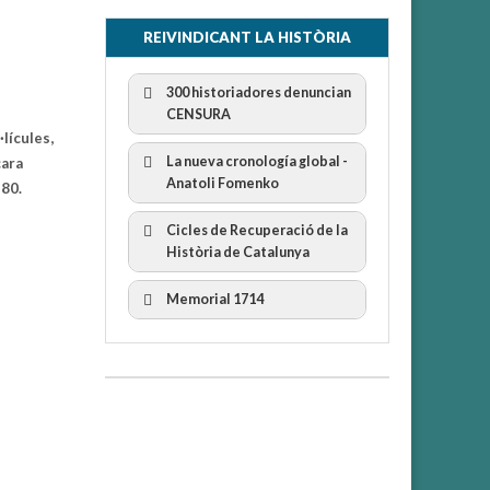
REIVINDICANT LA HISTÒRIA
300 historiadores denuncian
CENSURA
lícules,
La nueva cronología global -
cara
Anatoli Fomenko
 80.
Cicles de Recuperació de la
300 Historiadors denuncien al
Història de Catalunya
“Gobierno Español” per la censura
I Cicle Història i Censura
Memorial 1714
II Cicle Història i Censura
III Cicle Història i Censura
IV Cicle Història i Censura