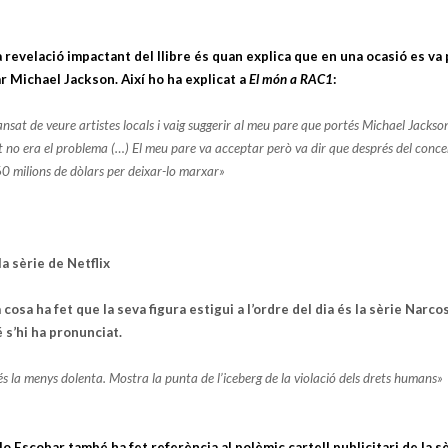
 revelació impactant del llibre és quan explica que en una ocasió es va 
r Michael Jackson. Així ho ha explicat a
El món a RAC1
:
nsat de veure artistes locals i vaig suggerir al meu pare que portés Michael Jackson
 no era el problema (…) El meu pare va acceptar però va dir que després del concer
0 milions de dòlars per deixar-lo marxar»
 la sèrie de Netflix
 cosa ha fet que la seva figura estigui a l’ordre del dia és la sèrie Narcos
é s’hi ha pronunciat.
és la menys dolenta. Mostra la punta de l’iceberg de la violació dels drets humans»
o Escobar també ha fet referència al polèmic cartell publicitari de la sè