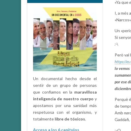
«Ya que
I, a més 
«Narcos»,
Un «peri
Sí senyor
:
-\
Però val 
https://e
lo vemos 
sumamente
Un documental hecho desde el
por ese d
sentir de un grupo de personas
diciembre
que confiamos en la
maravillosa
inteligencia de nuestro cuerpo
y
Perquè és
apostamos por una sanidad más
de temps
respetuosa con el organismo, y
Amb
nar
totalmente
libre de tóxicos
.
Gaddafi, 
Acceso a los 6 capítulos
:-O