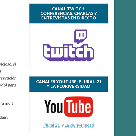
CANAL TWITCH:
CONFERENCIAS, CHARLAS Y
ENTREVISTAS EN DIRECTO
icioso, si
s
rsecución
CANALES YOUTUBE: PLURAL-21
rdo) para
Y LA PLURIVERSIDAD
 fa molt
dam,
Plural 21
y
La pluriversidad