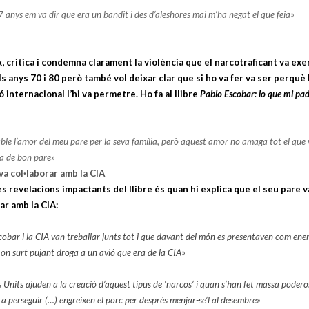
7 anys em va dir que era un bandit i des d’aleshores mai m’ha negat el que feia»
, critica i condemna clarament la violència que el narcotraficant va exe
s anys 70 i 80 però també vol deixar clar que si ho va fer va ser perquè 
 internacional l’hi va permetre. Ho fa al llibre
Pablo Escobar: lo que mi pa
ble l’amor del meu pare per la seva família, però aquest amor no amaga tot el que 
ia de bon pare»
va col·laborar amb la CIA
s revelacions impactants del llibre és quan hi explica que el seu pare v
ar amb la CIA:
obar i la CIA van treballar junts tot i que davant del món es presentaven com ene
 on surt pujant droga a un avió que era de la CIA»
s Units ajuden a la creació d’aquest tipus de ‘narcos’ i quan s’han fet massa podero
 perseguir (…) engreixen el porc per després menjar-se’l al desembre»