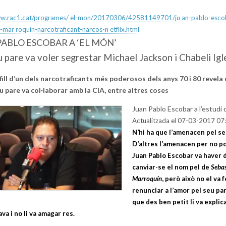
ww.rac1.cat/programes/ el-mon/20170306/42581149701/ju an-pablo-esco
-mar roquin-narcotraficant-narcos-n etflix.html
PABLO ESCOBAR A ‘EL MÓN’
u pare va voler segrestar Michael Jackson i Chabeli Igl
 fill d’un dels narcotraficants més poderosos dels anys 70 i 80 revela 
u pare va col·laborar amb la CIA, entre altres coses
Juan Pablo Escobar a l’estudi
Actualitzada el 07-03-2017 07
N’hi ha que l’amenacen pel s
D’altres l’amenacen per no po
Juan Pablo Escobar va haver 
canviar-se el nom pel de
Sebas
Marroquín
, però això no el va f
renunciar a l’amor pel seu par
que des ben petit li va explic
va i no li va amagar res.