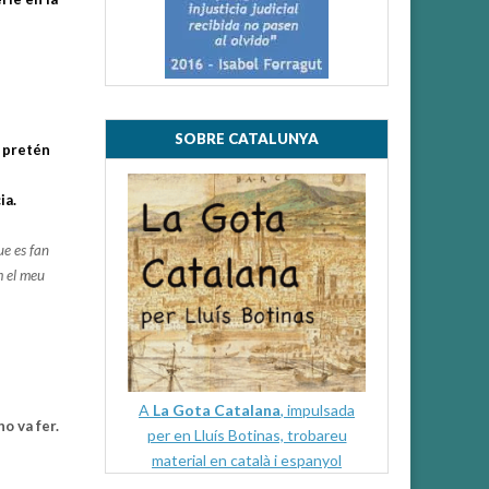
SOBRE CATALUNYA
e pretén
ia.
ue es fan
m el meu
A
La Gota Catalana
, impulsada
o va fer.
per en Lluís Botinas, trobareu
material en català i espanyol