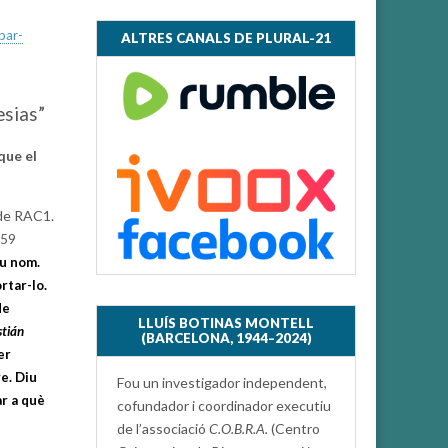
bar-
ALTRES CANALS DE PLURAL-21
esias”
que el
 de RAC1.
:59
eu nom.
rtar-lo.
de
LLUÍS BOTINAS MONTELL
tián
(BARCELONA, 1944–2024)
er
e. Diu
Fou un investigador independent,
ar a què
cofundador i coordinador executiu
de l’associació
C.O.B.R.A.
(Centro