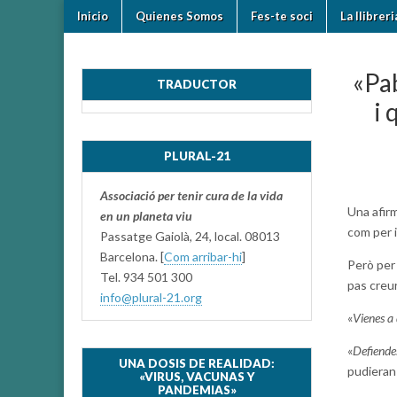
Skip
Main
Inicio
Quienes Somos
Fes-te soci
La llibrer
to
plural-
menu
content
21.org
«Pab
TRADUCTOR
i 
PLURAL-21
Associació per tenir cura de la vida
Una afir
en un planeta viu
com per i
Passatge Gaiolà, 24, local. 08013
Barcelona. [
Com arribar-hi
]
Però per 
Tel. 934 501 300
pas creu
info@plural-21.org
«
Vienes a 
«
Defiende
UNA DOSIS DE REALIDAD:
pudieran
«VIRUS, VACUNAS Y
PANDEMIAS»