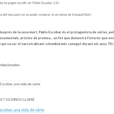
dies he pogut escollir ser Pablo Escobar 2.0»
a del meu pare no va poder comprar ni un minut de tranquil·litat»
esprés de la seva mort, Pablo Escobar és el protagonista de sèries, pel·
 documentals, articles de premsa… un fet que demostra l’interès que en
 qui va ser el narcotraficant colombià més conegut durant els anys 70 i
 relacionades
017 10:30
NOU LLIBRE
scobar, una vida de sèrie