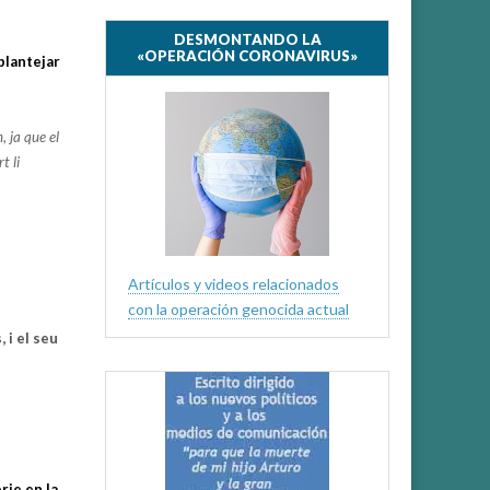
DESMONTANDO LA
«OPERACIÓN CORONAVIRUS»
plantejar
, ja que el
t li
Artículos y videos relacionados
con la operación genocida actual
, i el seu
rie en la