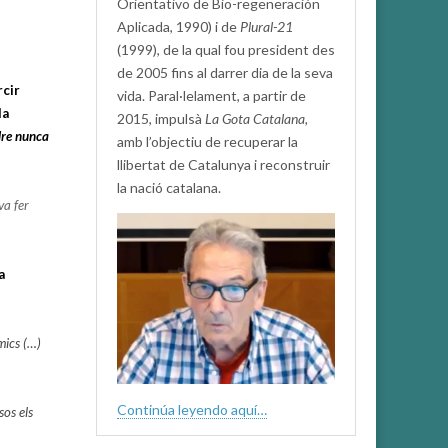
Orientativo de Bio-regeneración
Aplicada, 1990) i de
Plural-21
(1999), de la qual fou president des
de 2005 fins al darrer dia de la seva
rcir
vida. Paral·lelament, a partir de
la
2015, impulsà
La Gota Catalana,
dre nunca
amb l’objectiu de recuperar la
llibertat de Catalunya i reconstruir
la nació catalana.
va fer
a
mics (…)
Continúa leyendo aquí…
sos els