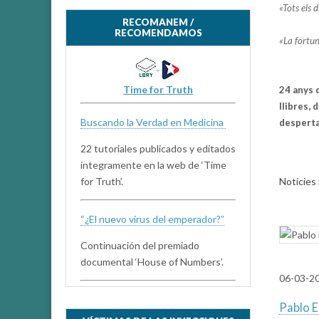
«Tots els 
RECOMANEM /
RECOMENDAMOS
«La fortun
Time for Truth
24 anys d
llibres,
Buscando la Verdad en Medicina
desperta
22 tutoriales publicados y editados
íntegramente en la web de ‘Time
Notícies
for Truth’.
“¿El nuevo virus del emperador?”
Continuación del premiado
documental ‘House of Numbers’.
06-03-2
Pablo E