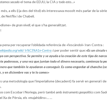
estamos sacado
el tema de EEUU, la CIA
y todo esto
…»
a més, a ells (i ja des del títol) els interessava mooolt més parlar de la sèrie
 de Netflix i de Chabeli.
odisme» de
gran nivell
, el que s’ha generalitzat.
!
la pena per recuperar l’oblidada referència de «l’escàndol» Iran-Contra
(
i per poder sentir que:
«Es un círculo v
s.wikipedia.org/wiki/ Ir%C3%A1n-Contra
)
ya con perspectiva. Se permite y se ayuda a la creación de este tipo de narco
 poderosos, y una vez que juntan todo el dinero necesario, comienza la pe
inero que también le ayudaron a conseguir. Es como engordar al chancho (ce
, y en diciembre vas y te lo comes»
 una metodologia que l’imperialisme (decadent) fa servir en general i de
.
cos
com Escobar i Noriega, però també amb
instruments geopolítics
com Sad
el Xa de Pèrsia, els «mujahidins»… …