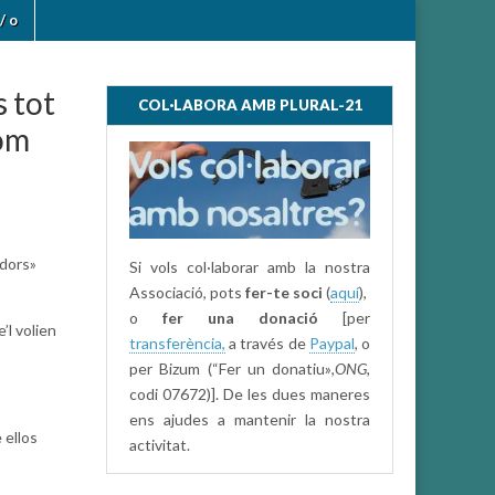
/ o
s tot
COL·LABORA AMB PLURAL-21
com
adors»
Si vols col·laborar amb la nostra
Associació, pots
fer-te soci
(
aquí
),
o
fer una donació
[per
’l volien
transferència,
a través de
Paypal
, o
per Bizum (“Fer un donatiu»
,ONG,
codi 07672)]. De les dues maneres
ens ajudes a mantenir la nostra
 ellos
activitat.