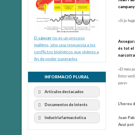
campanya
«Si jo ha
El
cáncer
no es un proceso
Assegura 
maligno, sino una respuesta a los
és tot el
conflictos biológicos que vivimos a
narcotraf
fin de poder superarlos
«El meu pa
fotos vest
INFORMACIÓ PLURAL
pare»
Artículos destacados
L’hereu 
Documentos de interés
Juan Pabl
Industria farmacéutica
Avui pot 