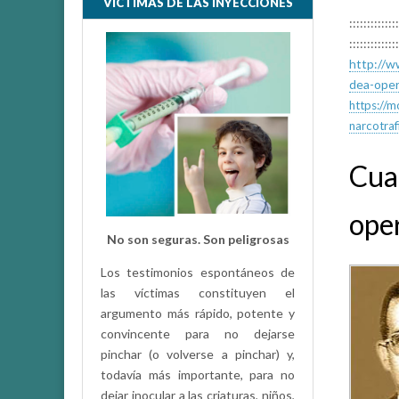
VÍCTIMAS DE LAS INYECCIONES
::::::::::::::
::::::::::::::
http://w
dea-oper
https://m
narcotraf
Cuan
ope
No son seguras. Son peligrosas
Los testimonios espontáneos de
las víctimas constituyen el
argumento más rápido, potente y
convincente para no dejarse
pinchar (o volverse a pinchar) y,
todavía más importante, para no
dejar inocular a las criaturas, niños,