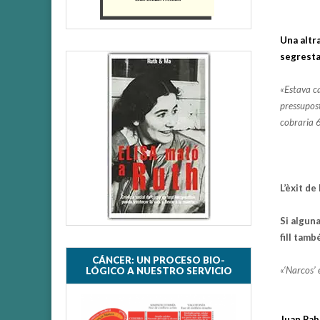
Una altra
segresta
«Estava ca
pressupost
cobraria 6
L’èxit de
Si alguna
fill tamb
CÁNCER: UN PROCESO BIO-
«‘Narcos’ 
LÓGICO A NUESTRO SERVICIO
Juan Pabl