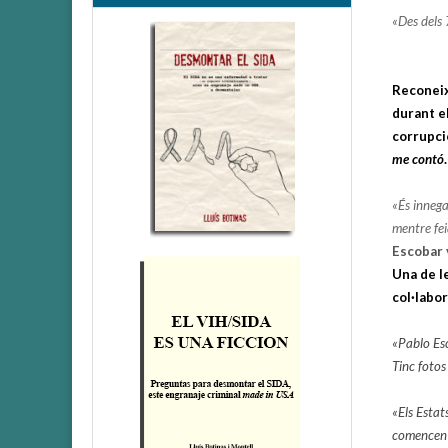
«Des dels 
Reconeix
durant el
corrupció
me contó
.
«És innega
mentre fe
Escobar 
Una de le
col·labor
«Pablo Esc
Tinc fotos
«Els Estat
comencen a