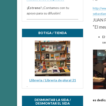
¡Estreno!
¡Contamos con tu
http://w
apoyo para su difusión!
sebastian
JUAN 
“El me
BOTIGA / TIENDA
El
se
Llibreria / Librería de plural 21
.
DESMUNTAR LA SIDA /
es dedica
DESMONTAR EL SIDA