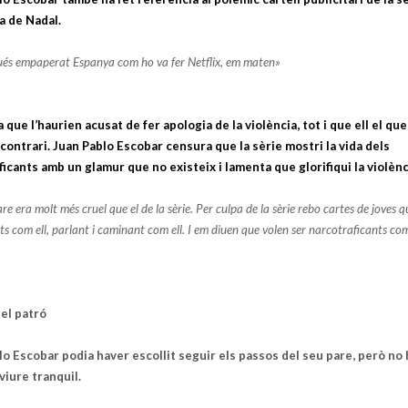
 de Nadal.
gués empaperat Espanya com ho va fer Netflix, em maten»
que l’haurien acusat de fer apologia de la violència, tot i que ell el qu
 contrari. Juan Pablo Escobar censura que la sèrie mostri la vida dels
icants amb un glamur que no existeix i lamenta que glorifiqui la violènc
re era molt més cruel que el de la sèrie. Per culpa de la sèrie rebo cartes de joves q
its com ell, parlant i caminant com ell. I em diuen que volen ser narcotraficants co
del patró
o Escobar podia haver escollit seguir els passos del seu pare, però no h
viure tranquil.