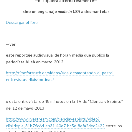
—ni siquiera alternativamente—
sino un engranaje
made in USA
a desmantelar
Descargar el libro
—ver
este reportaje audiovisual de hora y media que publicó la
periodista
Alish
en marzo-2012
http://timefortruth.es/videos/sida-desmontando-el-pastel-
entrevista-a-lluis-botinas/
o esta entrevista de 48 minutos en la TV de “Ciencia y Espíritu”
del 12 de mayo-2013
http://www.livestream.com/cienciayespiritu/video?
clipId=pla_81b76c6d-eb31-40e7-bc5e-8efa2dec2422
entre los