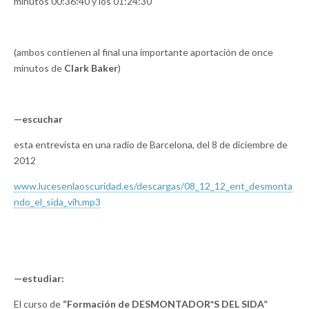
minutos 00:36:40 y los 01:24:30
(ambos contienen al final una importante aportación de once
minutos de
Clark Baker
)
—escuchar
esta entrevista en una radio de Barcelona, del 8 de diciembre de
2012
www.lucesenlaoscuridad.es/descargas/08_12_12_ent_desmonta
ndo_el_sida_vih.mp3
—estudiar:
El curso de
“Formación de DESMONTADOR*S DEL SIDA”