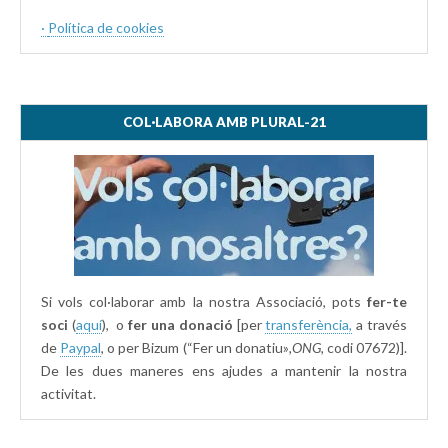
·
Política de cookies
COL·LABORA AMB PLURAL-21
Si vols col·laborar amb la nostra Associació, pots
fer-te
soci
(
aquí
), o
fer una donació
[per
transferència,
a través
de
Paypal
, o per Bizum (“Fer un donatiu»
,ONG,
codi 07672)].
De les dues maneres ens ajudes a mantenir la nostra
activitat.