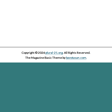
Copyright © 2026
plural-21.org
. All Rights Reserved.
The Magazine Basic Theme by
bavotasan.com
.
Esta página web, la asociación Plural 21 y sus miembros y colaboradores,
se comprometen con el ejercicio efectivo al derecho reconocido en el
artículo 20 de la Constitución Española a informar y a ser informados. Es
derecho de los ciudadanos acceder a toda la información disponible,
contrastarla y hacer uso de ella bajo su única y exclusiva responsabilidad
Plural-21. Asociación para el cuidado de la vida en un planeta
vivo