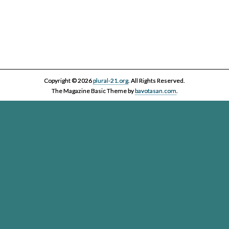
Copyright © 2026
plural-21.org
. All Rights Reserved.
The Magazine Basic Theme by
bavotasan.com
.
Esta página web, la asociación Plural 21 y sus miembros y colaboradores,
se comprometen con el ejercicio efectivo al derecho reconocido en el
artículo 20 de la Constitución Española a informar y a ser informados. Es
derecho de los ciudadanos acceder a toda la información disponible,
contrastarla y hacer uso de ella bajo su única y exclusiva responsabilidad
Plural-21. Asociación para el cuidado de la vida en un planeta
vivo
Passatge Gaiolà, 24, local
(Google Maps)
- 93 450 13 00 - 08013
Barcelona -
info@plural-21.org