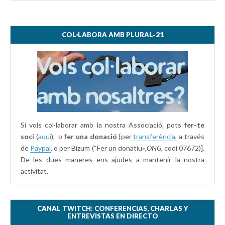
COL·LABORA AMB PLURAL-21
Si vols col·laborar amb la nostra Associació, pots
fer-te
soci
(
aquí
), o
fer una donació
[per
transferència,
a través
de
Paypal
, o per Bizum (“Fer un donatiu»
,ONG,
codi 07672)].
De les dues maneres ens ajudes a mantenir la nostra
activitat.
CANAL TWITCH: CONFERENCIAS, CHARLAS Y
ENTREVISTAS EN DIRECTO