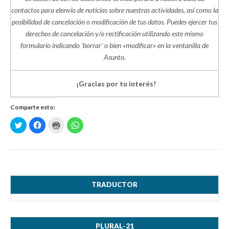
contactos para elenvío de noticias sobre nuestras actividades, así como la
posibilidad de cancelación o modificación de tus datos. Puedes ejercer tus
derechos de cancelación y/o rectificación utilizando este mismo
formulario indicando ‘borrar’ o bien «modificar» en la ventanilla de
Asunto.
¡Gracias por tu interés!
Comparte esto:
H
H
H
H
a
a
a
a
z
z
z
z
c
c
c
c
l
l
l
l
i
i
i
i
c
c
c
c
p
p
p
p
a
a
a
a
r
r
r
r
a
a
a
a
TRADUCTOR
c
c
i
c
o
o
m
o
m
m
p
m
p
p
r
p
a
a
i
a
r
r
m
r
PLURAL-21
t
t
i
t