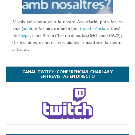
Si vols col·laborar amb la nostra Associació, pots
fer-te
soci
(
aquí
), o
fer una donació
[per
transferència,
a través
de
Paypal
, o per Bizum (“Fer un donatiu»
,ONG,
codi 07672)].
De les dues maneres ens ajudes a mantenir la nostra
activitat.
CANAL TWITCH: CONFERENCIAS, CHARLAS Y
ENTREVISTAS EN DIRECTO