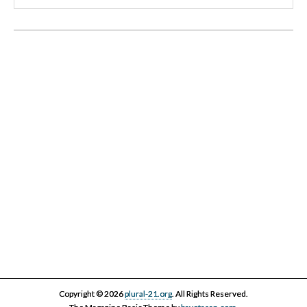
III Cicle Història i Censura
IV Cicle Història i Censura
Copyright © 2026
plural-21.org
. All Rights Reserved.